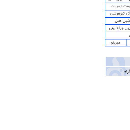
مت ایمپلنت
اه تیزهوشان
شین هتل
رین جراح بینی
مهرینو