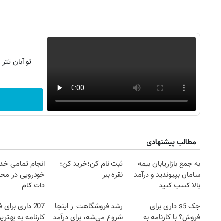
تو آبان تت
مطالب پیشنهادی
روزنامه‌های صبح شنبه ۱۷ مرداد ۱۴۰۵
روزنام
به جمع بازاریابان بیمه
ثبت نام کن؛خرید کن؛
انجام تمامی خد
سامان بپیوندید و درآمد
نقره ببر
خودرویی در محل
بالا کسب کنید
دات کام
جک s5 داری برای
رشد فروشگاهت از اینجا
207 داری برای
فروش؟ با کارنامه به
شروع می‌شه، برای درآمد
کارنامه به بهتر