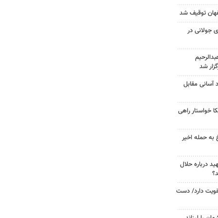
 جولانی در
دالرحیم
زار شد
د آسانی مقابل
 خواستار راهی
 به حمله اخیر
د درباره حلال
د؟
تقویت دارد/ دست