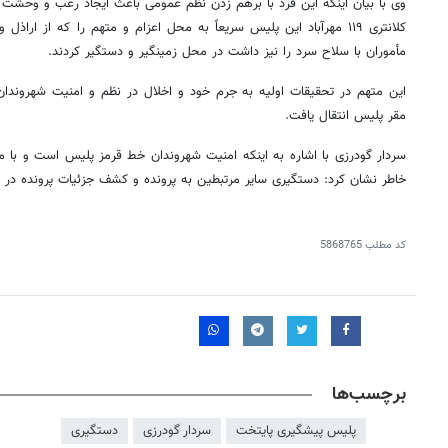
وی با بیان اینکه این فرد با برهم زدن نظم عمومی باعث ایجاد رعب و وحشت 
کلانتری ۱۱۹ مهرآباد این پلیس سریعاً به محل اعزام و متهم را که از ار
مأموران با سلاح سرد را نیز داشت در محل
زمینگیر
و دستگیر کردند.
این متهم در تحقیقات اولیه به جرم خود و اخلال در نظم و امنیت شهروندا
مقر پلیس انتقال یافت.
سردار گودرزی با اشاره به اینکه امنیت شهروندان خط قرمز پلیس است و با م
خاطر نشان کرد: دستگیری سایر
مرتبطین
به پرونده و کشف جزئیات پرونده در دس
کد مطلب
5868765
برچسب‌ها
پلیس پیشگیری پایتخت
سردار گودرزی
دستگیری