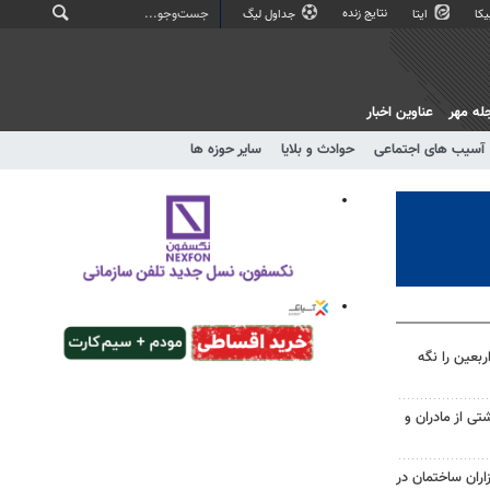
نتایج زنده
کا
ایتا
جداول لیگ
له مهر
عناوین اخبار
آسیب های اجتماعی
حوادث و بلایا
سایر حوزه ها
بعین را نگه
تی از مادران و
زاران ساختمان در