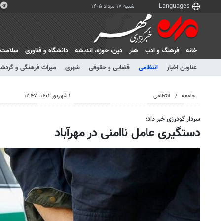
شنبه ۱۷ مرداد ۱۴۰۵
خانه
فرهنگ و ادب
هنر
دين، حوزه، انديشه
دانشگاه و فناوری
سلامت
عناوین اخبار
انتظامی
قضایی و حقوقی
شهری
میراث فرهنگی و گردش
جامعه
انتظامی
۱ شهریور ۱۴۰۲، ۱۲:۴۷
سردار گودرزی خبر داد؛
دستگیری عامل ناامنی در مهرآباد