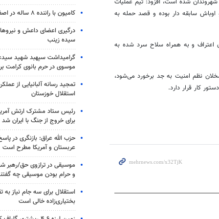
شهروندان شده است، افزود: تیم عملیات
کامیون با راننده ۸ ساله در اصفهان توقیف شد
اذل و اوباش سابقه دار بوده و قصد حمله به
درگیری اعضای داعش و نیروهای
سیده زینب
ن اعتراف و به همراه سلاح سرد شده به
گرامیداشت سپهبد شهید سیدعب
موسوی در حرم بانوی کرامت برگ
خلان نظم امنیت به جد برخورد می‌شود،
تمجید رسانه آلبانیایی از عملکر
تور کار قرار دارد.
استقلال خوزستان
رئیس ستاد مشترک ارتش آمریکا
برای خروج از جنگ با ایران شد
حزب الله عراق: بازنگری در پاسخ
عربستان و آمریکا مطرح است
موسیقی در ترازوی حق/رهبر شهی
و حرام بودن موسیقی چه گفتن
استقلال برای سه جام نیاز به 
بختیاری‌زاده خالی است
زمین لرزه ۴.۶ ریشتری گلباف کرمان را لرزاند