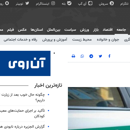
تلگرام
سروش
آی گپ
بله
اینستاگرام
توییتر
روبی
جامعه
اقتصاد
بازار
ورزش
سیاست
بین‌الملل
استان‌ها
عکس
فیلم
مج
گری
جوان و خانواده
محیط زیست
آموزش و پرورش
رفاه و خدمات اجتماعی
تازه‌ترین اخبار
چگونه حال خوب بعد از زیارت ار
داریم؟
تأکید بر اجرای حمایت‌های معیش
کودکان
گزارش الجزیره درباره نابودی ه