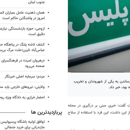
جنوب لبنان
همان ذهنیت عامل بمباران اتم
امروز در واشنگتن حاکم است
ازوجی: حوزه بازنشستگی نیازمند
دقیق است
کشف لاشه پلنگ در پناهگاه ح
عباس‌آباد نایین؛علت مرگ برر
«رهروان امید» در فرهنگسرای ن
صحنه می‌رود
مردم؛ سرمایه اصلی خبرنگار
اندن به یکی از شهروندان و تخریب
ولایتی: نیروهای خارجی باید من
بود، خبر داد.
احضار خرازی به دادگاه ویژه رو
 گفت: خبری مبنی بر درگیری در محله
پربازدیدترین ها
 این داشت، این فرد با استفاده از سلاح
توافق اولیه باشگاه پرسپولیس 
مازندرانی برای خرید جنجالی