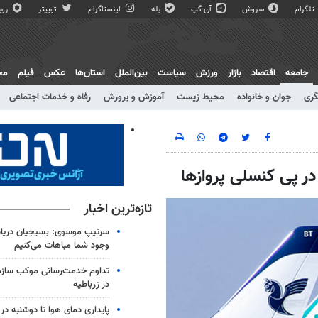
تلگرام
سروش
آی گپ
بله
اینستاگرام
توییتر
روبی
جامعه
اقتصاد
بازار
ورزش
سیاست
بین‌الملل
استان‌ها
عکس
فیلم
مج
گری
جوان و خانواده
محیط زیست
آموزش و پرورش
رفاه و خدمات اجتماعی
در پی کنسلی پروازها
تازه‌ترین اخبار
سرتیپ موسوی: بسیجیان دریاد
وجود شما مباهات می‌کنیم
تداوم خدمت‌رسانی موکب سازما
در زرباطیه
پایداری دمای هوا تا دوشنبه در 