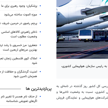
پزشکیان: وجود رهبری برای ما
موزه الموت ساخته می‌شود
پرچم رضوی در حرمین شریف 
ذخایر راهبردی کالاهای اساسی م
وضعیت مطلوب است
جعفری: مرز خسروی با رشد تردد 
بهترین مرزهای اربعین است
املاک کوی فلسطین زنجان تعی
شود
 به رئیس سازمان هواپیمایی کشوری،
امنیت گردشگران و حفاظت از ط
همزمان تامین شود
رسی کل کشور روز گذشته در نامه‌ای به
پربازدیدترین ها
ایی کشوری، نسبت به وضعیت
تاخیرها
و
از حذف نام همسر تا تغییر نام خ
شرکت‌های هواپیمایی و نمایندگان فروش
اگرهای تعویض شناسنامه