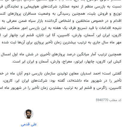
نسبت به بازرسی منظم از نحوه عملکرد شرکت‌های هواپیمایی و نمایندگان فر
توزیع و فروش بلیت، همچنین رسیدگی به وضعیت مسافران پروازهای کنسل
اقدام و در خصوص متخلفین و اشخاص گرداننده بازار سیاه ضمن معرفی به س
نتیجه اقدامات با قید تسریع ظرف یک هفته به این بازرسی امور منعکس نمایند
کارون، ایران
ایر
، آسمان،
وارش
، کاسپین،
آتا
ایر
، تابان، قشم
ایر
، چابهار
ایر
مهر ماه سال جاری به ترتیب بیشترین زمان تأخیر پروازی برای آن‌ها ثبت شده 
همچنین ترتیب آمار میانگین درصد پروازهای تأخیری در شش ماه اول امسال 
کیش
ایر
، کارون، چابهار، ایرتور، معراج،
وارش
، آسمان و ایران
ایر
است.
گفتنی است؛ احمد اسدیان معاون تولیدی سازمان بازرسی دوم آبان ماه در 
روزنامه‌های اقتصادی چهارشنبه ۱۴ مرداد ۱۴۰۵
روزنامه
تأخیر را در شهریور ماه داشته‌اند، گفته بود: شرکت‌های ایران
ایر
، کارون،
و
کاسپین، زاگرس و قشم
ایر
به ترتیب بیشترین زمان تأخیر را در شهریور ماه امس
کد مطلب
5940770
علی قدمی