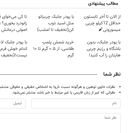
مطالب پیشنهادی
از الان تا آخر تابستون
با پودر جلبک چربیاتو
تا کی می‌خوای 
حداقل 12کیلو چربی
مثل اسید ذوب
زانودرد بخوری؟ ی
میسوزونی🧨
کن(تخفیف تا امشب)
اصولی درمانش 
با پودر جلبک، بدون
خرید شمش پلمپ
با پودر جلبک لا
باشگاه و رژیم چربی
طلاسی، از ۰.۵ گرم تا ۱۰
اندام خوش فرم آ
هایتان را آب کنید!
گرم
نیست!(تخفیف 
جهانی)
نظر شما
نظرات حاوی توهین و هرگونه نسبت ناروا به اشخاص حقیقی و حقوقی منتشر 
نظراتی که غیر از زبان فارسی یا غیر مرتبط با خبر باشد منتشر نمی‌شود.