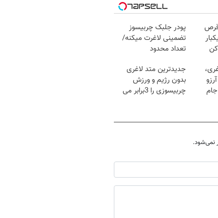
قرص
پودر جلبک چربیسوز
کبار
تضمینی لاغرت میکنه/
کن
تعداد محدود
غری،
جدیدترین متد لاغری
رزو
بدون رژیم و ورزش
جام
چربیسوزی را 3برابر می
کند
نمی‌شود.