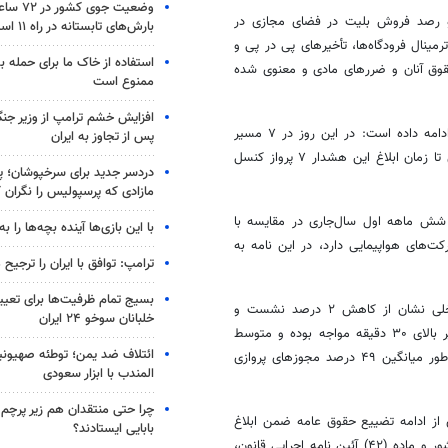
وضعیت جوی
ا و رصد فروش بلیت در فضای مجازی در
بارش‌های تابستانه در راه ۱۱ استان
مینال فرودگاه‌ها، تأخیرهای پی در پی و
استفاده از خاک ما برای حمله 
وق آنان و ضررهای مادی و معنوی شده
ممنوع است
افزایش خشم ترامپ از وزیر جن
خنجری به بازرسی بازرسان این سازمان در مورخ ۲۴ آبان ماه اشاره کرده و ادامه داده است: در این روز در ٧ مسیر
پس از تجاوز به ایران
پروازی از مبدأ تهران ۱۱ پرواز کنسل و برای ۱۴۰۲/۸/۲۵ نیز در ۴ مسیر پروازی تا زمان ابلاغ این هشدار ۷ پرواز کنسل
دردسر جدید برای سرخپوشان؛ پی
مازادی که پرسپولیس را نگران ک
 شش ماهه اول سال‌جاری در مقایسه با
با این بازی‌ها آینده بچه‌ها را به
ت‌های هواپیمایی دارد، در این نامه به
ترامپ: توافق با ایران را ترجیح
بسیج تمام ظرفیت‌ها برای تعی
مطابق بررسی‌های صورت گرفته پرواز و مسافر جابجا شده در پروازهای داخلی نشان از کاهش ۲ درصد نشست و
خلبانان سوخو ۲۴ ایران
برخاست و ۳ درصد جابجایی مسافر دارد. همچنین ۲۶ درصد پروازها با تأخیر بالای ۳۰ دقیقه مواجه بوده و متوسط
ائتلاف ضد یمن؛ توطئه صهیونی
بالای ۹۰ دقیقه بوده است. از سوی دیگر به‌طور میانگین ۴۹ درصد مجوزهای پروازی
المندب با ابزار سعودی
چرا حتی منتقدان هم زیر پرچم
 از ادامه تضییع حقوق عامه ضمن ابلاغ
بابایی ایستادند؟
ماده (۱۱) قانون تشکیل سازمان بازرسی کل کشور و ماده (۴۲) آئین نامه اجرایی قانون،