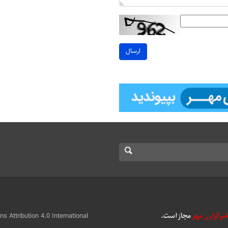
ارسال
 Attribution 4.0 International