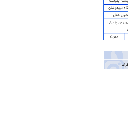
مت ایمپلنت
اه تیزهوشان
شین هتل
رین جراح بینی
مهرینو