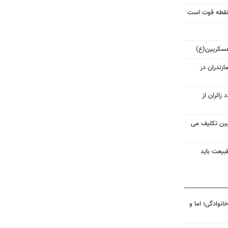
 نقطه قوت است
عسکریین(ع)
ازندران در
زائران از
ین تکلیف می
بیعت باید
انوادگی؛ اما و