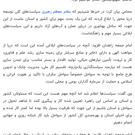
محامی بیان کرد: در خبرها شنیدیم که
مقام معظم رهبری
سیاست‌های کلی توسعه
دریا محور را ابلاغ کردند که این یک بحث مهم برای کشور و استان ماست از این
جهت که ساحل پهناوری در دریای عمان و آب‌های آزاد داریم و این سیاست‌های
ابلاغی بسیار مهم و راهگشاست.
امام جمعه زاهدان افزود: آنچه در سیاست‌های ابلاغی آمده این است که دریا از
مواهب الهی و دارای ذخایر و منابع سرشار برای زمینه سازی رشد علم و فناوری،
کار و ثروت، تأمین نیازهای حیاتی، تولید اقتدار و بستر مناسب برای تمدن سازی
هست که نیازمند سیاستگذاری یک‌پارچه، تقسیم کار ملی، مدیریت چابک و تدوین
طرح جامع با توجه به سواحل خصوصاً سواحل مکران با تاکید بر هویت ایرانی و
اسلامی و حمایت از سرمایه گذاران بومی و محلی است.
وی گفت: سیاست‌ها اعلام شد اما آنچه مهم هست این است که مسئولان کشور
و استان بر اساس این راهبرد تعیین شده کار و پیگیری کنند تا شاهد تحول در
سواحل و استان باشیم از این جهت که ظرفیت بسیار بالا بوده اما کمتر کار شده و
برای احیای استان و بهره‌مندی کل کشور از سواحل باید کار شبانه روزی و جهادی
انجام دهیم.
امام جمعه زاهدان افزود: طرح‌ها و پروژه‌های زیادی در استان در حال انجام است