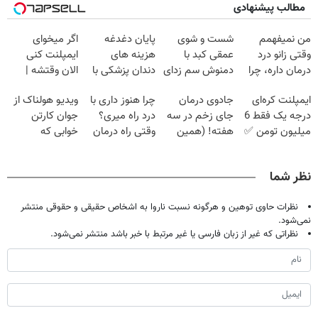
مطالب پیشنهادی
من نمیفهمم
شست و شوی
پایان دغدغه
اگر میخوای
وقتی زانو درد
عمقی کبد با
هزینه های
ایمپلنت کنی
درمان داره، چرا
دمنوش سم زدای
دندان پزشکی با
الان وقتشه |
دردش رو داری
گیاهی
پک سفید کننده
فقط با ۲۵
ایمپلنت کره‌ای
جادوی درمان
چرا هنوز داری با
ویدیو هولناک از
تحمل میکنی؟❗
خانگی
میلیون تومان!!!
درجه یک فقط 6
جای زخم در سه
درد راه میری؟
جوان کارتن
میلیون تومن ✅
هفته! (همین
وقتی راه درمان
خوابی که
حالا رایگان
جلو پاته!
میلیاردر شد.
صحبت کنید)
آموزش رایگان
نظر شما
نظرات حاوی توهین و هرگونه نسبت ناروا به اشخاص حقیقی و حقوقی منتشر
نمی‌شود.
نظراتی که غیر از زبان فارسی یا غیر مرتبط با خبر باشد منتشر نمی‌شود.