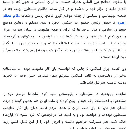
با سکوت مجامع بین المللی همراه هست اما ایران اسلامی تا جایی که توانسته
اقدام مفید و مؤثر خود را داشته و در کنار مردم مظلوم فلسطین بوده، چه در
صحنه دیپلماسی و سیاسی از جمله موضع گیری قاطع، روشن و شفاف
مقام معظم
رهبری
تا حضور رئیس جمهور در اجلاس ریاض و بیان محکم و روشن موضع
جمهوری اسلامی و سایر عرصه‌ها که ایران و جبهه مقاومت در لبنان، سوریه، عراق
و یمن تمام تلاش خود را به کار گرفته‌اند به گونه‌ای که مسئولان و گروه‌های
مقاومت فلسطینی نیز به این جهت اعتراف داشته و از حمایت ایران سپاسگذار
هستند و کار خود را به پشتوانه این حمایت آغاز کرده و دنبال می‌کنند و تصمیم‌گیر
خود آن‌ها هستند.
وی گفت: ایران اسلامی تا جایی که توانسته پای کار مقاومت بوده اما متأسفانه
برخی از دولت‌های به ظاهر اسلامی علیرغم همه شعارها، حتی حاضر به تحریم
دولت غاصب اسرائیل نشده‌اند.
نماینده ولی‌فقیه در سیستان و بلوچستان اظهار کرد: ملت‌ها موضع خود را
مشخص و احساسات پاک خود را بیان کردند و ملت ایران هم همین گونه و مردم
استان هم پای به پای ملت ایران و همه مردم آزاده جهان پای کار مقاومت
فلسطین بوده‌اند و خواهند بود و به امید خدا در تجمعی که فردا شنبه ۲۷ آبان‌ماه
اعلام شده هم مشارکت خواهیم داشت و انزجار خود را از این نسل کشی رژیم
غاصب صهیونیستی اعلام خواهیم کرد.