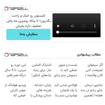
تابستون رو خنک و راحت
بگذرون! تا پنکه رومیزی مه پاش
تخفیف داره بخرش
سفارش بده!
مطالب پیشنهادی
اگر میخوای
شست و شوی
اشتراک الماس
این دوره رو
ایمپلنت کنی
عمقی کبد با
ماز: برای رتبه
نبینی، تا 5 سال
الان وقتشه |
دمنوش سم زدای
یک‌های کنکور!
دیگه هم فقیر
فقط با ۲۵
گیاهی
می‌مونی! همین
جادوی درمان
فولادی شدن کبد
پایان دغدغه
ویدیو هولناک از
میلیون تومان!!!
الان ثبت نام کن
جای زخم در سه
با یک فنجان
هزینه های
جوان کارتن
هفته! (همین
نوشیدنی سم زدا
دندان پزشکی با
خوابی که
حالا رایگان
پک سفید کننده
میلیاردر شد.