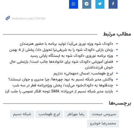
مطالب مرتبط
«کودک شو» ویژه نوروز می‌آید/ تولید برنامه با حضور هنرمندان
پژمان بازغی «کودک شو» را به شریفی‌نیا تحویل داد/ پخش از ۵ بهمن
ویژه برنامه نوروزی «کودک شو» به ایستگاه پایانی رسید
فضای آموزشی «کودک شو» برای خانواده‌ها جالب است/ بازنمایی حال
خوش فرزندداشتن
ایرج طهماسب: امسال «مهمانی» نداریم
واکنش مدیر شبکه نسیم به نبود چهره‌ها/ چرا مدیری و جوان نیستند؟
چندقلوها به «کودک‌شو» می‌آیند/ پخش ویژه‌برنامه فطر در سه شب
بازدید مدیر شبکه نسیم از «پریزاد»؛ SMA توجه افکار عمومی را جلب کرد
برچسب‌ها
سیروس میمنت
رضا مهرانفر
ایرج طهماسب
شبکه نسیم
محمدرضا خوشرو