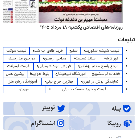
روزنامه‌های اقتصادی یکشنبه ۱۸ مرداد ۱۴۰۵
تبلیغات
قیمت شیشه سکوریت
سفیر
خرید طلای آب شده
قیمت موکت
تور کربلا
استند تسلیت
مداحی اربعین
دوربین مداربسته
مرجع پاسخ معتبر پزشکان
فروش مواد شیمیایی
قیمت ایمپلنت
قطعات لباسشویی
آموزشگاه تیزهوشان
بلیط هواپیما
پرشین هتل
نمایندگی بوش در تهران
بهترین جراح بینی
آموزشگاه زبان ملل
قیمت و خرید سمعک نامرئی
مهرینو