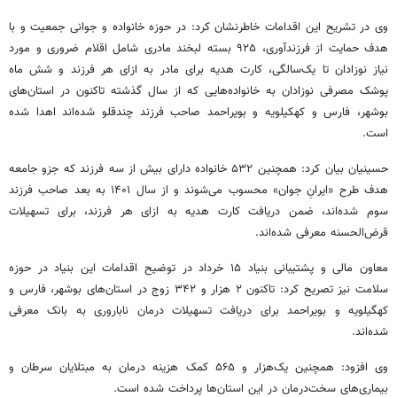
وی در تشریح این اقدامات خاطرنشان کرد: در حوزه خانواده و جوانی جمعیت و با
هدف حمایت از
فرزندآوری
، ۹۲۵ بسته لبخند مادری شامل اقلام ضروری و مورد
نیاز نوزادان تا یک‌سالگی، کارت هدیه برای مادر به ازای هر فرزند و شش ماه
پوشک مصرفی نوزادان به خانواده‌هایی که از سال گذشته تاکنون در استان‌های
بوشهر، فارس و کهکیلویه و بویراحمد صاحب فرزند
چندقلو
شده‌اند اهدا شده
است.
حسینیان بیان کرد: همچنین ۵۳۲ خانواده دارای بیش از سه فرزند که
جزو
جامعه
هدف طرح «ایرانِ جوان» محسوب می‌شوند و از سال ۱۴۰۱ به بعد صاحب فرزند
سوم شده‌اند، ضمن دریافت کارت هدیه به ازای هر فرزند، برای تسهیلات
قرض‌الحسنه معرفی شده‌اند.
معاون مالی و پشتیبانی بنیاد ۱۵ خرداد در توضیح اقدامات این بنیاد در حوزه
سلامت نیز تصریح کرد: تاکنون ۲ هزار و ۳۴۲ زوج در استان‌های بوشهر، فارس و
کهگیلویه و بویراحمد برای دریافت تسهیلات درمان ناباروری به بانک معرفی
شده‌اند.
وی افزود: همچنین یک‌هزار و ۵۶۵ کمک هزینه درمان به مبتلایان سرطان و
بیماری‌های سخت‌درمان در این استان‌ها پرداخت شده است.