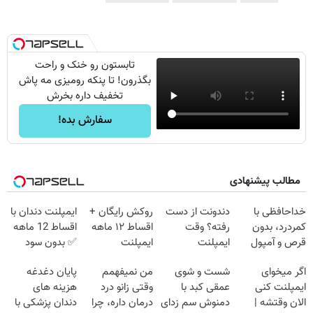
تابستون رو خنک و راحت
بگذرون! تا پنکه رومیزی مه پاش
تخفیف داره بخرش
سفارش بده!
مطالب پیشنهادی
خداحافظی با
دندونت از دست
روکش رایگان +
ایمپلنت دندان با
کمردرد، بدون
رفته؟ وقت
اقساط ۱۲ ماهه
اقساط 12 ماهه
قرص و آمپول
ایمپلنت
ایمپلنت
✅ بدون سود
دیجیتاله
بدون ضامن
اگر میخوای
شست و شوی
من نمیفهمم
پایان دغدغه
ایمپلنت کنی
عمقی کبد با
وقتی زانو درد
هزینه های
الان وقتشه |
دمنوش سم زدای
درمان داره، چرا
دندان پزشکی با