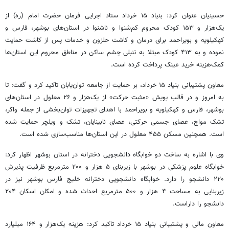
حسینیان عنوان کرد: بنیاد ۱۵ خرداد ستاد اجرایی فرمان حضرت امام (ره) از
یک‌هزار و ۱۵۳ کودک محروم کم‌شنوا و ناشنوا در استان‌های بوشهر، فارس و
کهکیلویه و بویراحمد برای درمان و کاشت حلزون و خدمات پس از کاشت حمایت
نموده و به ۴۱۳ کودک مبتلا به تنبلی چشم ساکن در مناطق محروم این استان‌ها
کمک‌هزینه خرید عینک پرداخت کرده است.
معاون پشتیبانی بنیاد ۱۵ خرداد، بر حمایت از جامعه توان‌یابان تاکید کرد و گفت: تا
به امروز و در قالب پویش «مثبت حرکت» از یک‌هزار و ۲۶ معلول در استان‌های
بوشهر، فارس و کهکیلویه و بویراحمد با اهدای تجهیزات توان‌بخشی از جمله
واکر
،
تشک مواج، عصای جسمی حرکتی، عصای نابینایان، تشک و ویلچر حمایت شده
است. همچنین مسکن ۴۵۵ معلول در این استان‌ها مناسب‌سازی شده است.
وی با اشاره به ساخت دو خوابگاه دانشجویی دخترانه در استان بوشهر اظهار کرد:
خوابگاه علوم پزشکی در بوشهر با زیربنای ۵ هزار و ۲۰۰ مترمربع ظرفیت پذیرش
۲۲۰ دانشجو را دارد. خوابگاه دانشجویی دخترانه خلیج فارس بوشهر نیز در
زیربنایی به مساحت ۴ هزار و ۵۰۰ مترمربع احداث شده و امکان اسکان ۲۰۴
دانشجو را داراست.
معاون مالی و پشتیبانی بنیاد ۱۵ خرداد تاکید کرد: هزینه یک‌هزار و ۱۶۴ میلیارد