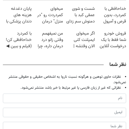
خداحافظی با
شست و شوی
میخوای
پایان دغدغه
کمردرد، بدون
عمقی کبد با
کمردردت رو "در
هزینه های
قرص و آمپول
دمنوش سم زدای
منزل" درمان
دندان پزشکی با
گیاهی
کنی؟ (◂فیلم +
پک سفید کننده
فروش خودرو
اگر میخوای
من نمیفهمم
با کمردرد
◂پرسش‌نامه)
خانگی
شما فقط با یک
ایمپلنت کنی
وقتی زانو درد
خداحافظی کن!
درخواست آنلاین
الان وقتشه |
درمان داره، چرا
(فیلم و ببین ◀
✔
فقط با ۲۵
دردش رو داری
پرسش‌نامه رو
میلیون تومان!!!
تحمل میکنی؟❗
پرکن)
نظر شما
نظرات حاوی توهین و هرگونه نسبت ناروا به اشخاص حقیقی و حقوقی منتشر
نمی‌شود.
نظراتی که غیر از زبان فارسی یا غیر مرتبط با خبر باشد منتشر نمی‌شود.