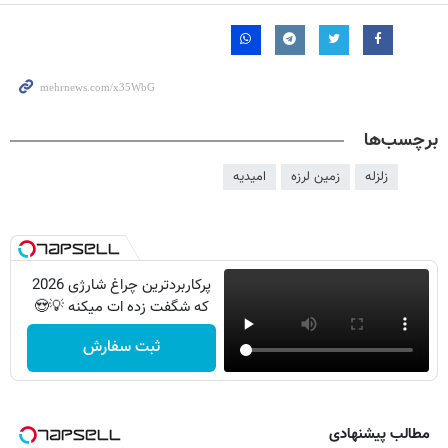
برچسب‌ها
زلزله
زمین لرزه
امیدیه
پرکاربردترین چراغ شارژی 2026
که شگفت زده ات میکنه 💡😍
ثبت سفارش
مطالب پیشنهادی