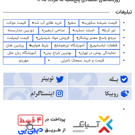
روزنامه‌های اقتصادی پنج‌شنبه ۱۵ مرداد ۱۴۰۵
تبلیغات
قیمت شیشه سکوریت
سفیر
خرید طلای آب شده
قیمت موکت
تور کربلا
استند تسلیت
مداحی اربعین
دوربین مداربسته
مرجع پاسخ معتبر پزشکان
فروش مواد شیمیایی
قیمت ایمپلنت
قطعات لباسشویی
آموزشگاه تیزهوشان
بلیط هواپیما
پرشین هتل
نمایندگی بوش در تهران
بهترین جراح بینی
آموزشگاه زبان ملل
قیمت و خرید سمعک نامرئی
مهرینو