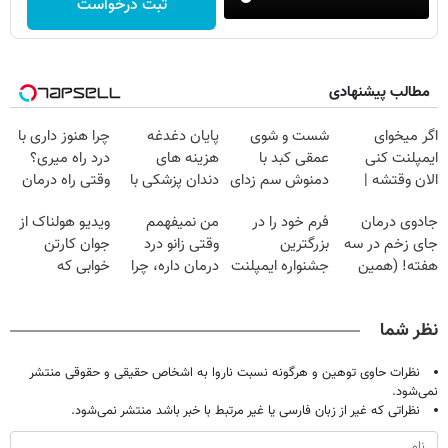
ثبت درخواست
مطالب پیشنهادی
اگر میخوای
شست و شوی
پایان دغدغه
چرا هنوز داری با
ایمپلنت کنی
عمقی کبد با
هزینه های
درد راه میری؟
الان وقتشه |
دمنوش سم زدای
دندان پزشکی با
وقتی راه درمان
فقط با ۲۵
گیاهی
پک سفید کننده
جلو پاته!
جادوی درمان
فرم خود را در
من نمیفهمم
ویدیو هولناک از
میلیون تومان!!!
خانگی
جای زخم در سه
بزرگترین
وقتی زانو درد
جوان کارتن
هفته! (همین
جشنواره ایمپلنت
درمان داره، چرا
خوابی که
حالا رایگان
تهران پر کنید ! |
دردش رو داری
میلیاردر شد.
صحبت کنید)
فقط ۲۵ میلیون
تحمل میکنی؟❗
آموزش رایگان
نظر شما
نظرات حاوی توهین و هرگونه نسبت ناروا به اشخاص حقیقی و حقوقی منتشر
نمی‌شود.
نظراتی که غیر از زبان فارسی یا غیر مرتبط با خبر باشد منتشر نمی‌شود.