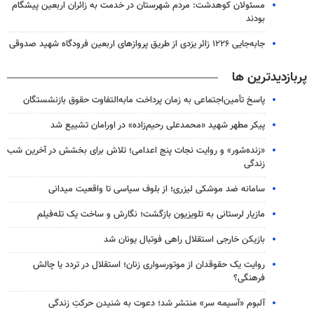
مسئولان کوهدشت: مردم شهرستان در خدمت به زائران اربعین پیشگام
بودند
جابه‌جایی ۱۲۲۶ زائر یزدی از طریق پروازهای اربعین فرودگاه شهید صدوقی
پربازدیدترین ها
پاسخ تأمین‌اجتماعی به زمان پرداخت مابه‌التفاوت حقوق بازنشستگان
پیکر مطهر شهید «محمدعلی رحیم‌زاده» در اورامان تشییع شد
«زنده‌شور» و روایت نجات پنج اعدامی؛ تلاش برای بخشش در آخرین شب
زندگی
سامانه ضد موشکی لیزری؛ از بلوف سیاسی تا واقعیت میدانی
مازیار لرستانی به تلویزیون بازگشت؛ نگارش و ساخت یک تله‌فیلم
بازیکن خارجی استقلال راهی فوتبال یونان شد
روایت یک حقوقدان از موتورسواری زنان؛ استقلال در تردد یا چالش
فرهنگی؟
آلبوم «آسیمه سر» منتشر شد؛ دعوت به شنیدن حرکتِ زندگی