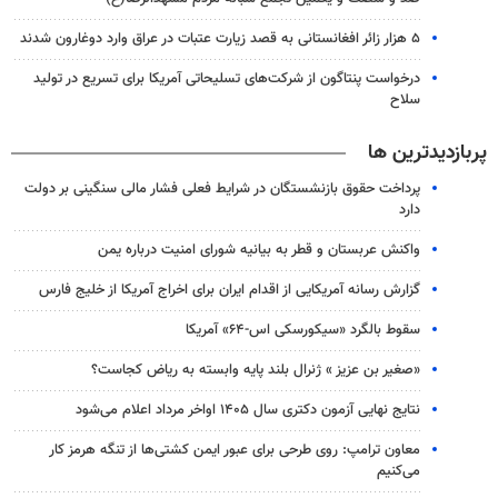
۵ هزار زائر افغانستانی به قصد زیارت عتبات در عراق وارد دوغارون شدند
درخواست پنتاگون از شرکت‌های تسلیحاتی آمریکا برای تسریع در تولید
سلاح
پربازدیدترین ها
پرداخت حقوق بازنشستگان در شرایط فعلی فشار مالی سنگینی بر دولت
دارد
واکنش عربستان و قطر به بیانیه شورای امنیت درباره یمن
گزارش رسانه آمریکایی از اقدام ایران برای اخراج آمریکا از خلیج فارس
سقوط بالگرد «سیکورسکی اس-۶۴» آمریکا
«صغیر بن عزیز » ژنرال بلند پایه وابسته به ریاض کجاست؟
نتایج نهایی آزمون دکتری سال ۱۴۰۵ اواخر مرداد اعلام می‌شود
معاون ترامپ: روی طرحی برای عبور ایمن کشتی‌ها از تنگه هرمز کار
می‌کنیم