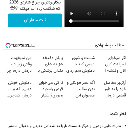
پرکاربردترین چراغ شارژی 2026
که شگفت زده ات میکنه 💡😍
ثبت سفارش
مطالب پیشنهادی
اگر میخوای
شست و شوی
پایان دغدغه
من نمیفهمم
ایمپلنت کنی
عمقی کبد با
هزینه های
وقتی زانو درد
الان وقتشه |
دمنوش سم زدای
دندان پزشکی با
درمان داره، چرا
فقط با ۲۵
گیاهی
پک سفید کننده
دردش رو داری
آرتروز مفاصل
اگه عمر طولانی و
تا کی می‌خوای
دمنوش خوش
میلیون تومان!!!
خانگی
تحمل میکنی؟❗
خود را به طور
بدن سالم
قرص زانودرد
عطری که برای
قطعی درمان
میخوای این
بخوری؟ یکبار
درمان کبدچرب
کنید!
نوشیدنی رو با
اصولی درمانش
معجزه میکنه
◂پرسش‌نامه▸
تخفیف بخر
کن
نظر شما
نظرات حاوی توهین و هرگونه نسبت ناروا به اشخاص حقیقی و حقوقی منتشر