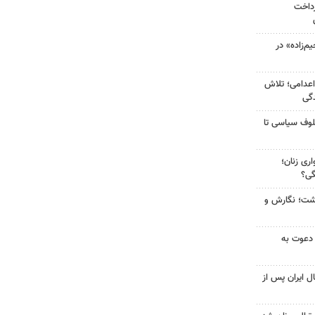
رداخت
‌زاده» در
اعدامی؛ تلاش
گی
لوف سیاسی تا
ری زنان؛
گی؟
زگشت؛ نگارش و
 دعوت به
ل ایران پس از