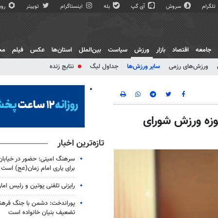
تلگرام
سروش
آی گپ
بله
اینستاگرام
توییتر
روبی
جامعه
اقتصاد
بازار
ورزش
سیاست
بین‌الملل
استان‌ها
عکس
فیلم
مج
ورزش‌های رزمی
سایر ورزش‌ها
جداول لیگ
نتایج زنده
حوزه ورزش شورای
تازه‌ترین اخبار
سرهنگ امینی: حضور در خیابان
برای یاری امام زمان(عج) است
رایزنی تلفنی پوتین و رئیس اما
پوراندخت: دشمن با جنگ فرهنگ
تضعیف بنیان خانواده است