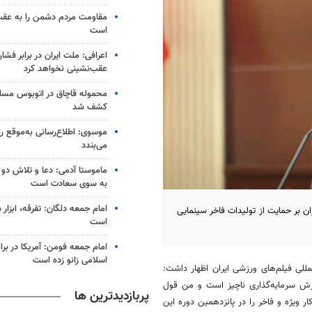
مقاومت مردم دشمن را به عقب
است
اعرافی: ملت ایران در برابر فشا
عقب‌نشینی نخواهد کرد
محموله قاچاق در اتوبوس مسا
کشف شد
موسوی: اطلاع‌رسانی به‌موقع را
می‌بندد
ماموستا آدمی: دعا و تلاش دو
به سوی سعادت است
امام جمعه دلگان: تفرقه، ابزا
ن بر حمایت از تولیدات فاخر سینمایی
است
امام جمعه فومن: آمریکا در براب
اسلامی زانو زده است
مللی فیلم‌های ورزشی ایران اظهار داشت:
زش سرمایه‌گذاری ناچیز است و من قول
پربازدیدترین ها
 ویژه و فاخر را در پانزدهمین دوره این