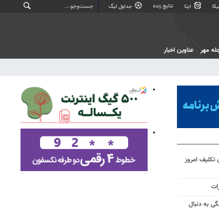
نتایج زنده
کا
ایتا
جداول لیگ
له مهر
عناوین اخبار
 تکلیف امروز
رات
ی به دنبال