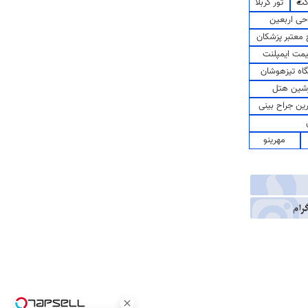
کت
تور کربلا
حی اربعین
معتبر پزشکان
مت ایمپلنت
اه تیزهوشان
شین هتل
رین جراح بینی
مهرینو