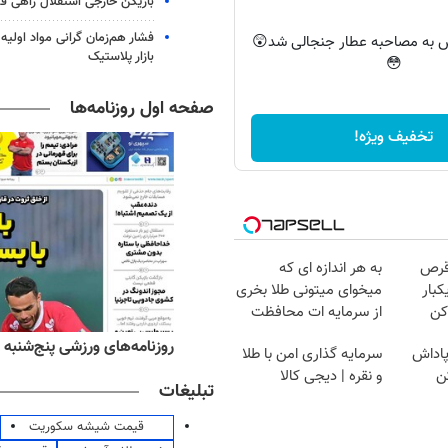
بازیکن خارجی استقلال راهی فو
فشار هم‌زمان گرانی مواد اولیه 
اس به مصاحبه عطار جنجالی شد😲
بازار پلاستیک
😳
صفحه اول روزنامه‌ها
تخفیف ویژه!
قرص
به هر اندازه ای که
کبار
میخوای میتونی طلا بخری
کن
از سرمایه ات محافظت
کنی
‌های صبح پنج‌شنبه ۱۵ مرداد ۱۴۰۵
روزنامه‌های ورزشی پنج‌شنبه ۱۵ مرداد ۱۴۰۵
 پاداش
سرمایه گذاری امن با طلا
ن
و نقره | دیجی کالا
تبلیغات
قیمت شیشه سکوریت