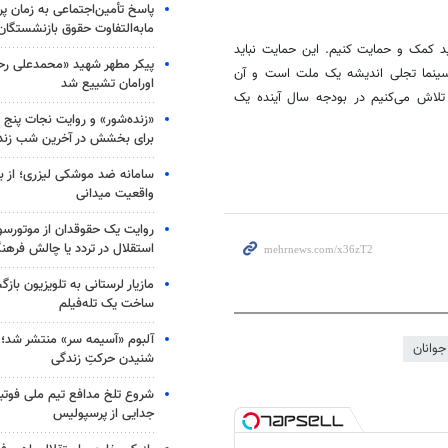
پاسخ تأمین‌اجتماعی به زمان پ
مابه‌التفاوت حقوق بازنشستگان
ید کمک و حمایت کنیم. این حمایت نباید
پیکر مطهر شهید «محمدعلی رحیم
سینما تجلی اندیشه یک ملت است و آن
اورامان تشییع شد
تلاش می‌کنیم در بودجه سال آینده یک
«زنده‌شور» و روایت نجات پنج 
برای بخشش در آخرین شب زند
سامانه ضد موشکی لیزری؛ از ب
واقعیت میدانی
روایت یک حقوقدان از موتورسوا
استقلال در تردد یا چالش فرهن
مازیار لرستانی به تلویزیون با
ساخت یک تله‌فیلم
آلبوم «آسیمه سر» منتشر شد؛
جوانان
شنیدن حرکتِ زندگی
شروع تلخ مدافع تیم ملی فوتبا
جدایی از پرسپولیس