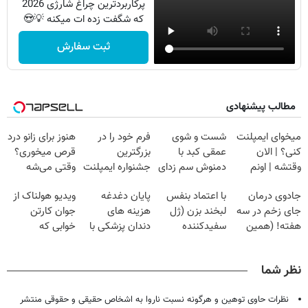
پرکاربردترین چراغ شارژی 2026
که شگفت زده ات میکنه 💡😍
ثبت سفارش
مطالب پیشنهادی
میخوای ایمپلنت
شست و شوی
فرم خود را در
هنوز برای زانو درد
کنی؟ | الان
عمقی کبد با
بزرگترین
قرص میخوری؟
وقتشه | اونم
دمنوش سم زدای
جشنواره ایمپلنت
وقتی می‌شه
فقط با ۲۵
گیاهی
تهران پر کنید ! |
بدون عمل
جادوی درمان
با اعتماد بنفس
پایان دغدغه
ویدیو هولناک از
میلیون تومان!!!
فقط ۲۵ میلیون
درمانش کرد؟؟؟؟
جای زخم در سه
لبخند بزن (ژل
هزینه های
جوان کارتن
هفته! (همین
سفیدکننده
دندان پزشکی با
خوابی که
حالا رایگان
دندان40%تخفیف)
پک سفید کننده
میلیاردر شد.
صحبت کنید)
خانگی
آموزش رایگان
نظر شما
نظرات حاوی توهین و هرگونه نسبت ناروا به اشخاص حقیقی و حقوقی منتشر