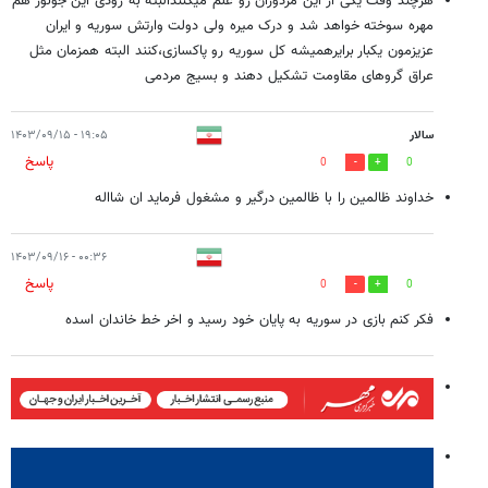
هرچند وقت یکی از این مزدوران رو علم میکنندالبته به زودی این جونور هم
مهره سوخته خواهد شد و درک میره ولی دولت وارتش سوریه و ایران
عزیزمون یکبار برایرهمیشه کل سوریه رو پاکسازی،کنند البته همزمان مثل
عراق گروهای مقاومت تشکیل دهند و بسیج مردمی
سالار
۱۹:۰۵ - ۱۴۰۳/۰۹/۱۵
پاسخ
0
0
خداوند ظالمین را با ظالمین درگیر و مشغول فرماید ان شااله
۰۰:۳۶ - ۱۴۰۳/۰۹/۱۶
پاسخ
0
0
فکر کنم بازی در سوریه به پایان خود رسید و اخر خط خاندان اسده