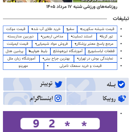
روزنامه‌های ورزشی شنبه ۱۷ مرداد ۱۴۰۵
تبلیغات
قیمت شیشه سکوریت
سفیر
خرید طلای آب شده
قیمت موکت
تور کربلا
استند تسلیت
مداحی اربعین
دوربین مداربسته
مرجع پاسخ معتبر پزشکان
فروش مواد شیمیایی
قیمت ایمپلنت
قطعات لباسشویی
آموزشگاه تیزهوشان
بلیط هواپیما
پرشین هتل
نمایندگی بوش در تهران
بهترین جراح بینی
آموزشگاه زبان ملل
قیمت و خرید سمعک نامرئی
مهرینو