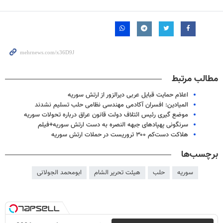
seconds
مطالب مرتبط
اعلام حمایت قبایل عربی دیرالزور از ارتش سوریه
المیادین: افسران آکادمی مهندسی نظامی حلب تسلیم نشدند
موضع گیری رئیس ائتلاف دولت قانون عراق درباره تحولات سوریه
سرنگونی پهپادهای جبهه النصره به دست ارتش سوریه+فیلم
هلاکت دست‌کم ۳۰۰ تروریست در حملات ارتش سوریه
برچسب‌ها
سوریه
حلب
هیئت تحریر الشام
ابومحمد الجولانی