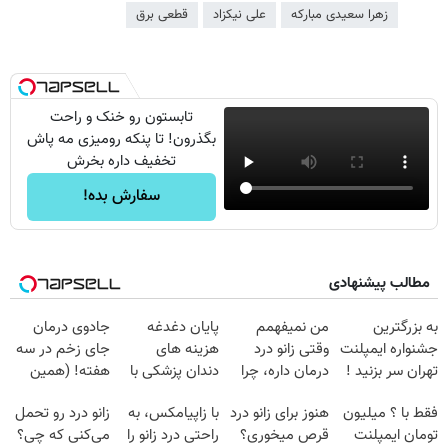
زهرا سعیدی مبارکه
علی نیکزاد
قطعی برق
تابستون رو خنک و راحت
بگذرون! تا پنکه رومیزی مه پاش
تخفیف داره بخرش
سفارش بده!
مطالب پیشنهادی
به بزرگترین
من نمیفهمم
پایان دغدغه
جادوی درمان
جشنواره ایمپلنت
وقتی زانو درد
هزینه های
جای زخم در سه
تهران سر بزنید !
درمان داره، چرا
دندان پزشکی با
هفته! (همین
| فقط ۲۵
دردش رو داری
پک سفید کننده
حالا رایگان
فقط با ؟ میلیون
هنوز برای زانو درد
با زاپیامکس، به
زانو درد رو تحمل
میلیون !
تحمل میکنی؟❗
خانگی
صحبت کنید)
تومان ایمپلنت
قرص میخوری؟
راحتی درد زانو را
می‌کنی که چی؟