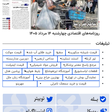
روزنامه‌های اقتصادی چهارشنبه ۱۴ مرداد ۱۴۰۵
تبلیغات
قیمت شیشه سکوریت
سفیر
خرید طلای آب شده
قیمت موکت
تور کربلا
استند تسلیت
مداحی اربعین
دوربین مداربسته
مرجع پاسخ معتبر پزشکان
فروش مواد شیمیایی
قیمت ایمپلنت
قطعات لباسشویی
آموزشگاه تیزهوشان
بلیط هواپیما
پرشین هتل
نمایندگی بوش در تهران
بهترین جراح بینی
آموزشگاه زبان ملل
قیمت و خرید سمعک نامرئی
مهرینو