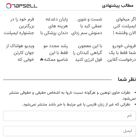
مطالب پیشنهادی
اگر میخوای
شست و شوی
پایان دغدغه
فرم خود را در
ایمپلنت کنی
عمقی کبد با
هزینه های
بزرگترین
الان وقتشه |
دمنوش سم زدای
دندان پزشکی با
جشنواره ایمپلنت
فقط با ۲۵
گیاهی
پک سفید کننده
تهران پر کنید ! |
فروش خودرو
با این معجون
رشد مجدد مو
ویدیو هولناک از
میلیون تومان!!!
خانگی
فقط ۲۵ میلیون
شما فقط با یک
گیاهی کبدتان را
فقط با این
جوان کارتن
درخواست آنلاین
فول انرژی کنید
شامپو ممکنه🔥
خوابی که
✔
(تخفیف ویژه
میلیاردر شد.
جام جهانی)
آموزش رایگان
نظر شما
نظرات حاوی توهین و هرگونه نسبت ناروا به اشخاص حقیقی و حقوقی منتشر
نمی‌شود.
نظراتی که غیر از زبان فارسی یا غیر مرتبط با خبر باشد منتشر نمی‌شود.