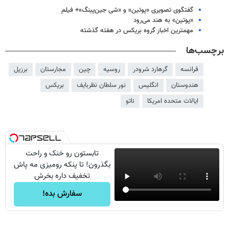
گفتگوی تصویری «پوتین» و «شی جین‌پینگ»+ فیلم
«پوتین» به هند می‌رود
مهمترین اخبار گروه بریکس در هفته گذشته
برچسب‌ها
فرانسه
گرهارد شرودر
روسیه
چین
مجارستان
برزیل
هندوستان
انگلیس
نور سلطان نظربایف
بریکس
ایالات متحده امریکا
ناتو
تابستون رو خنک و راحت
بگذرون! تا پنکه رومیزی مه پاش
تخفیف داره بخرش
سفارش بده!