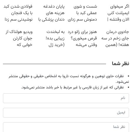
اگر میخوای
شست و شوی
پایان دغدغه
فولادی شدن کبد
ایمپلنت کنی
عمقی کبد با
هزینه های
با یک فنجان
الان وقتشه |
دمنوش سم زدای
دندان پزشکی با
نوشیدنی سم زدا
فقط با ۲۵
گیاهی
پک سفید کننده
جادوی درمان
هنوز برای زانو درد
به لبخندت
ویدیو هولناک از
میلیون تومان!!!
خانگی
جای زخم در سه
قرص میخوری؟
زیبایی بده!
جوان کارتن
هفته! (همین
وقتی می‌شه
(خرید ژل
خوابی که
حالا رایگان
بدون عمل
سفیدکننده
میلیاردر شد.
صحبت کنید)
درمانش کرد؟؟؟؟
دندان
آموزش رایگان
نظر شما
با40%تخفیف)
نظرات حاوی توهین و هرگونه نسبت ناروا به اشخاص حقیقی و حقوقی منتشر
نمی‌شود.
نظراتی که غیر از زبان فارسی یا غیر مرتبط با خبر باشد منتشر نمی‌شود.