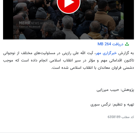
0
دریافت
264 MB
seconds
of
به گزارش
خبرگزاری مهر
، آیت الله علی
رازینی
در مسئولیت‌های مختلف از نوجوانی
3
تاکنون اقداماتی مهم و مؤثر در سیر انقلاب اسلامی انجام داده است که موجب
minutes,
3
دشمنی فراوان معاندان با انقلاب اسلامی شده است.
seconds
پژوهش: حبیب میرزایی
تهیه و تنظیم: نرگس سوری
کد مطلب
6358189