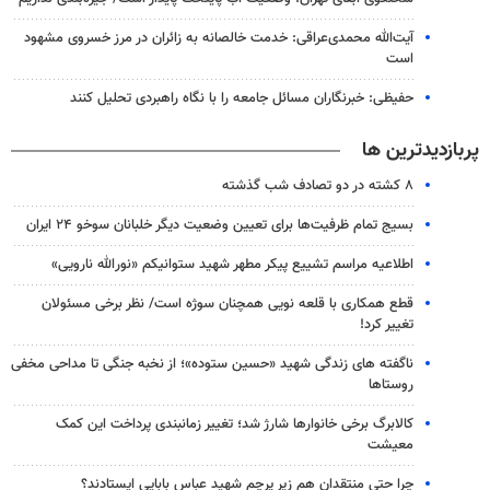
آیت‌الله محمدی‌عراقی: خدمت خالصانه به زائران در مرز خسروی مشهود
است
حفیظی: خبرنگاران مسائل جامعه را با نگاه راهبردی تحلیل کنند
پربازدیدترین ها
۸ کشته در دو تصادف شب گذشته
بسیج تمام ظرفیت‌ها برای تعیین وضعیت دیگر خلبانان سوخو ۲۴ ایران
اطلاعیه مراسم تشییع پیکر مطهر شهید ستوانیکم «نورالله نارویی»
قطع همکاری با قلعه نویی همچنان سوژه است/ نظر برخی مسئولان
تغییر کرد!
ناگفته های زندگی شهید «حسین ستوده»؛ از نخبه جنگی تا مداحی مخفی
روستاها
کالابرگ برخی خانوارها شارژ شد؛ تغییر زمانبندی پرداخت این کمک
معیشت
چرا حتی منتقدان هم زیر پرچم شهید عباس بابایی ایستادند؟