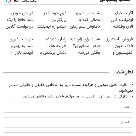
اگر میخوای
شست و شوی
فرم خود را در
فروش خودرو
ایمپلنت کنی
عمقی کبد با
بزرگترین
شما فقط با یک
الان وقتشه |
دمنوش سم زدای
جشنواره ایمپلنت
درخواست آنلاین
فقط با ۲۵
گیاهی
تهران پر کنید ! |
✔
فروش راحت پژو
هنوز برای زانو درد
پایان دغدغه
خرید خودروی
میلیون تومان!!!
فقط ۲۵ میلیون
۲۰6، بدون
قرص میخوری؟
هزینه های
شما به بهترین
کمیسیون و
وقتی می‌شه
دندان پزشکی با
قیمت بازار ✅
دردسر
بدون عمل
پک سفید کننده
درمانش کرد؟؟؟؟
خانگی
نظر شما
نظرات حاوی توهین و هرگونه نسبت ناروا به اشخاص حقیقی و حقوقی منتشر
نمی‌شود.
نظراتی که غیر از زبان فارسی یا غیر مرتبط با خبر باشد منتشر نمی‌شود.