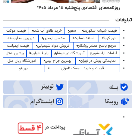
روزنامه‌های اقتصادی پنج‌شنبه ۱۵ مرداد ۱۴۰۵
تبلیغات
قیمت شیشه سکوریت
سفیر
خرید طلای آب شده
قیمت موکت
تور کربلا
استند تسلیت
مداحی اربعین
دوربین مداربسته
مرجع پاسخ معتبر پزشکان
فروش مواد شیمیایی
قیمت ایمپلنت
قطعات لباسشویی
آموزشگاه تیزهوشان
بلیط هواپیما
پرشین هتل
نمایندگی بوش در تهران
بهترین جراح بینی
آموزشگاه زبان ملل
قیمت و خرید سمعک نامرئی
مهرینو