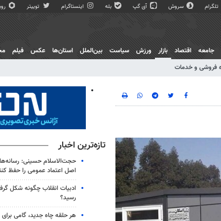
تلگرام
سروش
آی گپ
بله
اینستاگرام
توییتر
روبی
جامعه
اقتصاد
بازار
ورزش
سیاست
بین‌الملل
استان‌ها
عکس
فیلم
مج
 فروشی و خدمات
تازه‌ترین اخبار
حجت‌الاسلام حسینی: رسانه‌ها 
اصل اعتماد عمومی را حفظ کنن
ادبیات انقلاب چگونه شکل گرف
رسید؟
هر حلقه چاه جدید، گامی برای ت