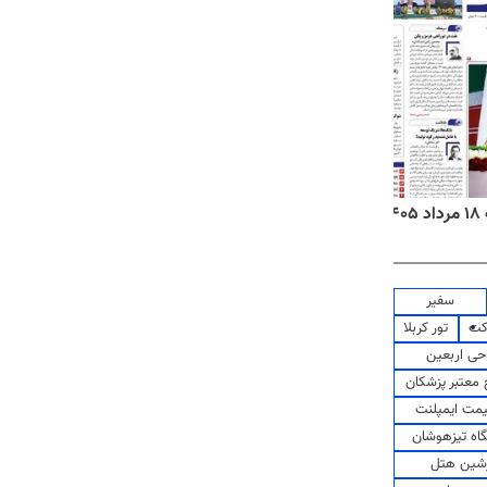
۱
روزنامه‌های صبح یکشنبه ۱۸ مرداد ۱۴۰۵
روزنام
سفیر
کت
تور کربلا
حی اربعین
معتبر پزشکان
مت ایمپلنت
اه تیزهوشان
شین هتل