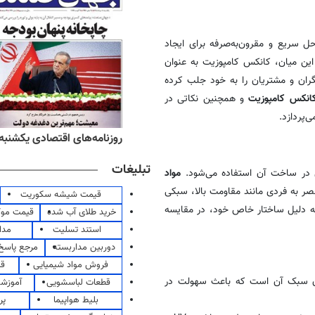
ل سریع و مقرون‌به‌صرفه برای ایجاد
ن میان، کانکس کامپوزیت به عنوان
تگران و مشتریان را به خود جلب کرده
انکس کامپوزیت
و همچنین نکاتی در
پردازد.
ه‌های ورزشی یکشنبه ۱۸ مرداد ۱۴۰۵
روزنامه‌های اقتصادی یکشنبه ۱۸ مرداد ۴۰۵
تبلیغات
در ساخت آن استفاده می‌شود.
مواد
ر به فردی مانند مقاومت بالا، سبکی
قیمت شیشه سکوریت
 به دلیل ساختار خاص خود، در مقایسه
خرید طلای آب شده
قیمت مو
استند تسلیت
مدا
دوربین مداربسته
مرجع پاسخ 
فروش مواد شیمیایی
قی
وزن سبک آن است که باعث سهولت در
قطعات لباسشویی
آموزشگ
بلیط هواپیما
پر