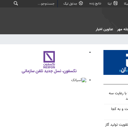
نتایج زنده
کا
ایتا
جداول لیگ
له مهر
عناوین اخبار
با رعایت سه
د
ت و به کجا
قویت تولید گاز