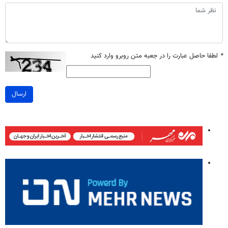
*
لطفا حاصل عبارت را در جعبه متن روبرو وارد کنید
ارسال