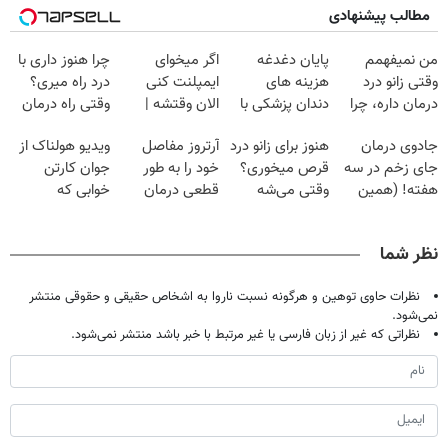
مطالب پیشنهادی
من نمیفهمم
پایان دغدغه
اگر میخوای
چرا هنوز داری با
وقتی زانو درد
هزینه های
ایمپلنت کنی
درد راه میری؟
درمان داره، چرا
دندان پزشکی با
الان وقتشه |
وقتی راه درمان
دردش رو داری
پک سفید کننده
فقط با ۲۵
جلو پاته!
جادوی درمان
هنوز برای زانو درد
آرتروز مفاصل
ویدیو هولناک از
تحمل میکنی؟❗
خانگی
میلیون تومان!!!
جای زخم در سه
قرص میخوری؟
خود را به طور
جوان کارتن
هفته! (همین
وقتی می‌شه
قطعی درمان
خوابی که
حالا رایگان
بدون عمل
کنید!
میلیاردر شد.
صحبت کنید)
درمانش کرد؟؟؟؟
◗پرسش‌نامه◖
آموزش رایگان
نظر شما
نظرات حاوی توهین و هرگونه نسبت ناروا به اشخاص حقیقی و حقوقی منتشر
نمی‌شود.
نظراتی که غیر از زبان فارسی یا غیر مرتبط با خبر باشد منتشر نمی‌شود.