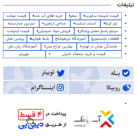
تبلیغات
قیمت شیشه سکوریت
سفیر
خرید طلای آب شده
قیمت موکت
تور کربلا
استند تسلیت
مداحی اربعین
دوربین مداربسته
مرجع پاسخ معتبر پزشکان
فروش مواد شیمیایی
قیمت ایمپلنت
قطعات لباسشویی
آموزشگاه تیزهوشان
بلیط هواپیما
پرشین هتل
نمایندگی بوش در تهران
بهترین جراح بینی
آموزشگاه زبان ملل
قیمت و خرید سمعک نامرئی
مهرینو