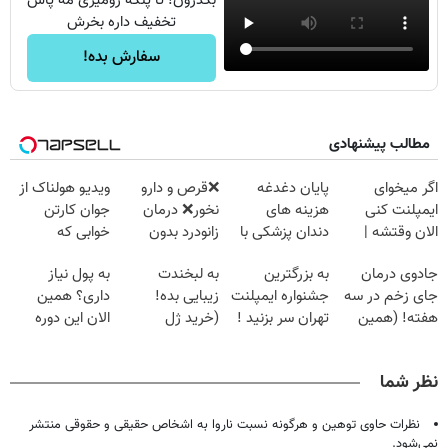
بگذرون! تا پنکه رومیزی مه پاش
تخفیف داره بخرش
سفارش بده!
مطالب پیشنهادی
اگر میخوای
پایان دغدغه
❌قرص‌ و دارو
ویدیو هولناک از
ایمپلنت کنی
هزینه های
نخور❌ درمان
جوان کارتن
الان وقتشه |
دندان پزشکی با
زانودرد بدون
خوابی که
فقط با ۲۵
پک سفید کننده
قرص
میلیاردر شد.
جادوی درمان
به بزرگترین
به لبخندت
به پول نیاز
میلیون تومان!!!
خانگی
آموزش رایگان
جای زخم در سه
جشنواره ایمپلنت
زیبایی بده!
داری؟ همین
هفته! (همین
تهران سر بزنید !
(خرید ژل
الان این دوره
حالا رایگان
| فقط ۲۵
سفیدکننده
رایگان رو شرکت
صحبت کنید)
میلیون !
دندان
کن تا دیر نشده!
نظر شما
با40%تخفیف)
نظرات حاوی توهین و هرگونه نسبت ناروا به اشخاص حقیقی و حقوقی منتشر
نمی‌شود.