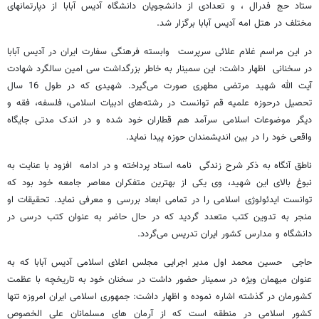
ستاد حج فدرال ، و تعدادی از دانشجویان دانشگاه آدیس آبابا از دپارتمانهای
مختلف در هتل امه آدیس آبابا برگزار شد.
در این مراسم غلام علائی سرپرست وابسته فرهنگی سفارت ایران در آدیس آبابا
در سخنانی اظهار داشت: این سمینار به خاطر بزرگداشت سی امین سالگرد شهادت
آیت الله شهید مرتضی مطهری صورت می‌گیرد. شهیدی که در طول 16 سال
تحصیل درحوزه علمیه قم توانست در رشته‌های ادبیات اسلامی، فلسفه، فقه و
دیگر موضوعات اسلامی سرآمد هم قطاران خود شده و در اندک مدتی جایگاه
واقعی خود را در بین اندیشمندان حوزه پیدا نماید.
ناطق آنگاه به ذکر شرح زندگی نامه استاد پرداخته و در ادامه افزود با عنایت به
نبوغ بالای این شهید، وی یکی از بهترین متفکران معاصر جامعه خود بود که
توانست ایدئولوژی اسلامی را در تمامی ابعاد بررسی و معرفی نماید. تحقیقات او
منجر به تدوین کتب متعدد گردید که در حال حاضر به عنوان کتب درسی در
دانشگاه و مدارس کشور ایران تدریس می‌گردد.
حاجی حسین محمد اول مدیر اجرایی مجلس اعلای اسلامی آدیس آبابا که به
عنوان میهمان ویژه در سمینار حضور داشت در سخنان خود به تاریخچه با عظمت
کشورمان در گذشته اشاره نموده و اظهار داشت: جمهوری اسلامی ایران امروزه تنها
کشور اسلامی در منطقه است که از آرمان های مسلمانان علی الخصوص