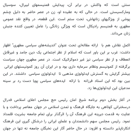
سنتی است که واکنش در برابر آن، پیدایش فمنیسمهای لیبرال، سوسیال
ومارکسیستی است. در حالی که به عقیده او، زن در عصر حاضر به دلیل چشم
پوشی از ویژگیهای زنانهاش، تحت ستم است .این قطعه، در واقع نقد عمومی
مطهری به فمنیسم رادیکال است که ویژگی زنانگی را عامل تعیین کننده جنبش
زنان می‌داند.
اکمل نقاش هم با ارائه مقاله‌ای تحت عنوان "اندیشه‌های سیاسی مطهری" اظهار
داشت: غرب بر این باور است که اسلام از نظر اجتماعی یک دین جامد و غیرقابل
انعطاف و از نظر سیاسی نیز غیر دموکراتیک است. در عصر مطهری جهان سیاست
برگرفته از کمونیسم ونظام سرمایه داری بود و در ایران آن روز کمونیستهای ایرانی
بیشتر گرایش به گسترش ایدئولوژی مذهبی تا ایدئولوژی سیاسی داشتند. در این
بین بود که این استاد فرزانه با ارائه ایده‌های سیاسی پویا دست رد بر سینه
مدعیان این ایدئولوژی‌ها زد.
در آغاز بخش دوم برنامه شیخ امان رئیس حج مجلس اعلای اسلامی فدرال
درسخنرانی کوتاهی به جایگاه فرهنگ و تمدن اسلامی در جهان معاصر پرداخت و با
عنایت به قدمت دیرینه این فرهنگ آن را اثرگذار برای تمام جامعه بشریت قلمداد
نمود. رئیس مجلس سهم دانشمندان و علمای ایرانی را درشکل گیری این فرهنگ
انکارناپذیر دانسته و افزود: در حال حاضر آثار این نخبگان جامعه نه تنها در جهان