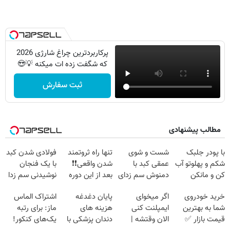
پرکاربردترین چراغ شارژی 2026
که شگفت زده ات میکنه 💡😍
ثبت سفارش
مطالب پیشنهادی
با پودر جلبک
شست و شوی
تنها راه ثروتمند
فولادی شدن کبد
شکم و پهلوتو آب
عمقی کبد با
شدن واقعی❗❗
با یک فنجان
کن و مانکن
دمنوش سم زدای
بعد از این دوره
نوشیدنی سم زدا
شو(تخفیف تا
گیاهی
تو خواب هم پول
خرید خودروی
اگر میخوای
پایان دغدغه
اشتراک الماس
امشب)
در بیار😍
شما به بهترین
ایمپلنت کنی
هزینه های
ماز: برای رتبه
قیمت بازار ✅
الان وقتشه |
دندان پزشکی با
یک‌های کنکور!