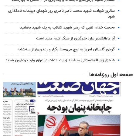
سالروز شهادت شهید محمد ناصر ناصری روز شهدای دیپلمات نامگذاری
شود
«حجت خدا»، لقبی که رهبر شهید انقلاب به یک شهید بخشید
آیا ماءالشعیر برای جلوگیری از سنگ کلیه مفید است
گرمای گلستان امروز به اوج می‌رسد؛ رگبار و رعدوبرق از سه‌شنبه
۵ هزار زائر افغانستانی به قصد زیارت عتبات در عراق وارد دوغارون شدند
صفحه اول روزنامه‌ها