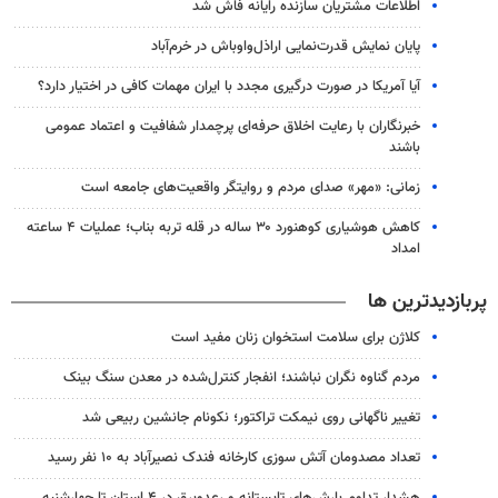
اطلاعات مشتریان سازنده رایانه فاش شد
پایان نمایش قدرت‌نمایی اراذل‌واوباش در خرم‌آباد
آیا آمریکا در صورت درگیری مجدد با ایران مهمات کافی در اختیار دارد؟
خبرنگاران با رعایت اخلاق حرفه‌ای پرچمدار شفافیت و اعتماد عمومی
باشند
زمانی: «مهر» صدای مردم و روایتگر واقعیت‌های جامعه است
کاهش هوشیاری کوهنورد ۳۰ ساله در قله تربه بناب؛ عملیات ۴ ساعته
امداد
پربازدیدترین ها
کلاژن برای سلامت استخوان زنان مفید است
مردم گناوه نگران نباشند؛ انفجار کنترل‌شده در معدن سنگ بینک
تغییر ناگهانی روی نیمکت تراکتور؛ نکونام جانشین ربیعی شد
تعداد مصدومان آتش سوزی کارخانه فندک نصیرآباد به ۱۰ نفر رسید
هشدار تداوم بارش‌های تابستانه و رعدوبرق در ۴ استان تا چهارشنبه