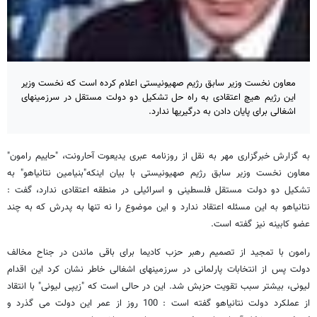
معاون نخست وزیر سابق رژیم صهیونیستی اعلام کرده است که نخست وزیر
این رژیم هیچ اعتقادی به راه حل تشکیل دو دولت مستقل در سرزمینهای
اشغالی برای پایان دادن به درگیریها ندارد.
به گزارش خبرگزاری مهر به نقل از روزنامه عبری یدیعوت آحارونت، "حاییم رامون"
معاون نخست وزیر سابق رژیم صهیونیستی با بیان اینکه"بنیامین نتانیاهو" به
تشکیل دو دولت مستقل فلسطینی و اسرائیلی در منطقه اعتقادی ندارد، گفت :
نتانیاهو به این مسئله اعتقاد ندارد و این موضوع را نه تنها به پدرش که به چند
عضو کابینه نیز گفته است.
رامون با تمجید از تصمیم رهبر حزب کادیما برای باقی ماندن در جناح مخالف
دولت پس از انتخابات پارلمانی در سرزمینهای اشغالی خاطر نشان کرد این اقدام
لیونی، بیشتر سبب تقویت حزبش شد. این در حالی است که "زیپی لیونی" با انتقاد
از عملکرد دولت نتانیاهو گفته است : 100 روز از عمر این دولت می گذرد و