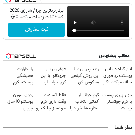
پرکاربردترین چراغ شارژی 2026
که شگفت زده ات میکنه 💡😍
ثبت سفارش
مطالب پیشنهادی
این گیاه دریایی
روند پیری رو با
عمقی ترین
راز طراوت
پوستت رو طوری
این روش گیاهی
چروکاتو، با این
همیشگی
صاف میکنه انگار
معکوس کن
کرم جوانساز،
پوست، کرم
20سال جوون
صاف کن(50%
جوانساز جلبک با
مهار پیری پوست
کرم جوانساز
فقط 1ساعت
بدون سوزن
شدی🔥
تخفیف سفارش
45%تخفیف
با کرم جوانساز
آلمانی انتخاب
وقت داری کرم
پوستتو 10سال
فوری)
پوست
ستاره ها!خرید با
جوانساز جلبک رو
جوون
آلمانی(تخفیف
تخفیف
با40%تخفیف
کن50%تخفیف
ویژه تا امشب)
بخری!
پاییزی
نظر شما