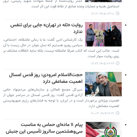
کمتر روایت‌شده از جمله شهادت شهید رئیسی، ترور
اسماعیل هنیه و عملیات وعده صادق از نقاط قوت این اثر است.
۱۴۰۵-۰۳-۱۰ ۱۲:۱۲
روایت «تله در تهران» جایی برای تنفس
ندارد
یک کارشناس ادبی گفت: ما با رمانی عاشقانه، اجتماعی،
سیاسی روبرو هستیم که نسل جوان در حال زیست با آن
است. جالب این است که کتاب صرفا عاشقانه نیست، بلکه سایه اتفاقات مختلف بر
روی روایت سوار است.
۱۴۰۵-۰۲-۲۶ ۱۶:۲۶
حجت‌الاسلام امرودی: روز قدس امسال
اهمیت مضاعفی دارد
دبیرکل مجمع فعالان و سازمان‌های مردم‌نهاد حامی
آزادی قدس گفت: روز قدس امسال در سراسر جهان از
اهمیت ویژه‌ای برخوردار است و در ایران، با توجه به فشارهای رژیم صهیونیستی
اهمیت مضاعفی دارد.
۱۴۰۴-۱۲-۲۱ ۲۰:۰۳
پیام ۱۱ ماده‌ای حماس به مناسبت
سی‌وهشتمین سالروز تأسیس این جنبش