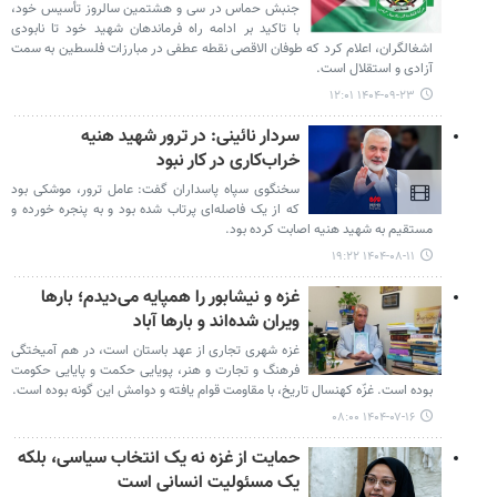
جنبش حماس در سی و هشتمین سالروز تأسیس خود،
با تاکید بر ادامه راه فرماندهان شهید خود تا نابودی
اشغالگران، اعلام کرد که طوفان الاقصی نقطه عطفی در مبارزات فلسطین به سمت
آزادی و استقلال است.
۱۴۰۴-۰۹-۲۳ ۱۲:۰۱
سردار نائینی: در ترور شهید هنیه
خراب‌کاری در کار نبود
سخنگوی سپاه پاسداران گفت: عامل ترور، موشکی بود
که از یک فاصله‌ای پرتاب شده بود و به پنجره خورده و
مستقیم به شهید هنیه اصابت کرده بود.
۱۴۰۴-۰۸-۱۱ ۱۹:۲۲
غزه و نیشابور را هم­پایه می­‌دیدم؛ بارها
ویران شده‌­اند و بارها آباد
غزه شهری تجاری از عهد باستان است، در هم آمیختگی
فرهنگ و تجارت و هنر، پویایی حکمت و پایایی حکومت
بوده است. غزّه کهنسال تاریخ، با مقاومت قوام یافته و دوامش این گونه بوده است.
۱۴۰۴-۰۷-۱۶ ۰۸:۰۰
حمایت از غزه نه یک انتخاب سیاسی، بلکه
یک مسئولیت انسانی است