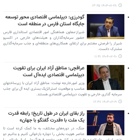
۱۴۰۴-۰۷-۲۸ ۱۳:۲۵
گودرزی: دیپلماسی اقتصادی محور توسعه
جایگاه استان فارس در منطقه‌ است
شیراز-معاون هماهنگی امور اقتصادی استانداری فارس
حضور سرمایه‌گذاران و هیئت‌های خارجی در اکسپو
شیراز را فرصتی مغتنم برای ارتقای همکاری‌های منطقه‌ای و جذب سرمایه‌گذاری
مشترک دانست.
۱۴۰۴-۰۷-۲۰ ۱۱:۴۱
عراقچی: مناطق آزاد ایران برای تقویت
دیپلماسی اقتصادی ایده‌آل است
وزیر امورخارجه نوشت: مناطق آزاد ایران با زیرساختهای
مناسب و موقعیت استراتژیک بستری ایده آل برای جذب
سرمایه گذاری خارجی و تقویت دیپلماسی اقتصادی هستند.
۱۴۰۴-۰۶-۱۹ ۱۲:۴۷
راز بقای ایران در طول تاریخ؛ رابطه قدرت
یک ملت با «قدرت گفتگو با جهان»
جنگ، در دوره‌های مختلف، به ما کمک کرده است تا
عناصر هویت بخش را دوباره بازخوانی کنیم و بدانیم دو
عنصر اساسی «اسلام» و «ایران»، در کنار هم، مفهوم فرهنگ ملی ایرانی-اسلامی را