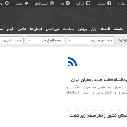
تلگرام
سروش
آی گپ
بله
اینستاگرام
توییتر
روبی
جامعه
اقتصاد
بازار
ورزش
سیاست
بین‌الملل
استان‌ها
عکس
فیلم
مج
یلترها
همه سرویس‌ها
همه انواع خبر
همه باکس‌ها
انشاه قطب جدید زعفران ایران
 زعفران به عنوان محصولی کم‌آب‌بر و
رزی و اشتغال‌زایی در استان کرمانشاه
ستان کشور از نظر سطح زیر کشت