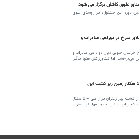
ای علوی کاشان برگزار می شود
مین دوره این جشنواره در روستای علوی
لای سرخ در دوراهی صادرات و
خ خراسان جنوبی میان دو راهی صادرات و
س می‌درخشد، اما کشاورزانش هنوز درگیر
برداشت زعفران در آزادشهر آغاز شد؛ ۵۰۰ هکتار زمین زیر کشت این
آزادشهر-مسئول باغبانی جهاد کشاورزی آزادشهر از کاشت پیاز زعفران در اراضی ۵۰۰ هکتار
 که از این اراضی، حدود چهار تن زعفران