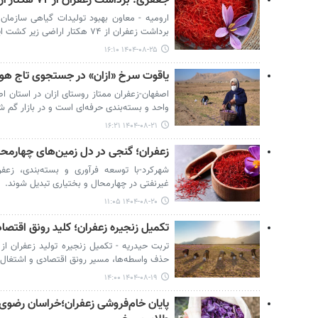
جعفری: برداشت زعفران از ۷۴ هکتار اراضی آذربایجان‌ غربی آغاز شد
ارومیه - معاون بهبود تولیدات گیاهی سازمان ج
برداشت زعفران از ۷۴ هکتار اراضی زیر کشت این محصول در استان آغاز شده است.
۱۴۰۴-۰۸-۲۵ ۱۶:۱۰
یاقوت سرخ «ازان» در جستجوی تاج هو
اصفهان-زعفران ممتاز روستای ازان در استان اص
واحد و بسته‌بندی حرفه‌ای است و در بازار گم 
۱۴۰۴-۰۸-۲۱ ۱۶:۲۱
زعفران؛ گنجی در دل زمین‌های چهارمحا
شهرکرد-با توسعه فرآوری و بسته‌بندی، زعفرا
غیرنفتی در چهارمحال و بختیاری تبدیل شوند.
۱۴۰۴-۰۸-۲۰ ۱۱:۰۵
تکمیل زنجیره زعفران؛ کلید رونق اقتص
تربت حیدریه - تکمیل زنجیره تولید زعفران از مز
حذف واسطه‌ها، مسیر رونق اقتصادی و اشتغال پ
۱۴۰۴-۰۸-۱۹ ۱۴:۰۰
پایان خام‌فروشی زعفران؛خراسان رضوی 