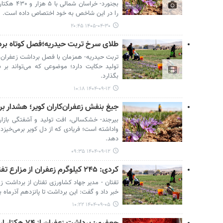
بجنورد- خر
را در این شاخص به خود اختصاص داده است.
۱۴۰۵-۰۴-۳۰ ۲۰:۴۵
طلای سرخ تربت حیدریه؛فصل کوتاه بر
تربت حیدریه- همزمان با فصل برداشت زعفران د
تولید حکایت دارد؛ موضوعی که می‌تواند بر ب
بگذارد.
۱۴۰۴-۰۹-۱۲ ۱۰:۱۸
جیغ بنفش زعفران‌کاران کویر؛ هشدار بر
بیرجند- خشکسالی، افت تولید و آشفتگی بازار، 
واداشته است؛ فریادی که از دل کویر برمی‌خیزد
دهد.
۱۴۰۴-۰۹-۱۲ ۰۹:۳۵
کردی: ۲۴۵ کیلوگرم زعفران از مزارع تفتان برداشت شد
خبر داد و گفت: این برداشت تا پانزدهم آذرماه ب
۱۴۰۴-۰۹-۰۵ ۱۰:۲۲