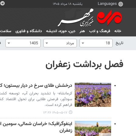
یکشنبه ۱۸ مرداد ۱۴۰۵
خانه
فرهنگ و ادب
هنر
دين، حوزه، انديشه
دانشگاه و فناوری
سلامت
تاریخ
ف
18
مرداد
1405
فصل برداشت زعفران
درخشش طلای سرخ در دیار بیستون؛ کرم
کرمانشاه- با تشدید بحران آب، توسعه کشت
سودآور، فرصتی طلایی برای تحول اقتصاد کشاو
فراهم کرده است.
۱۴۰۵-۰۵-۱۷ ۱۳:۲۶
اینفوگرافیک؛ خراسان شمالی، سومین ا
زعفران