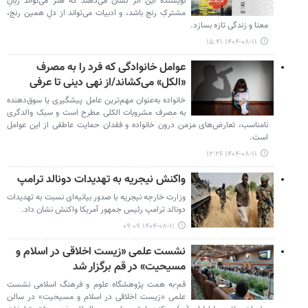
نویسنده این اثر نشان می‌دهند که هنر می‌تواند زبانِ
مشترکِ رنج باشد، و ادبیات می‌تواند از دلِ همین رنج،
معنا و زندگی تازه بسازد.
۱۴۰۴-۰۸-۱۱ ۱۵:۴۱
عوامل خانوادگی که فرد را به مصرف
«الکل» می‌کشاند/از نهی دینی تا عرفی
خانواده به‌عنوان مهم‌ترین عامل پیشگیری یا سوق‌دهنده
به مصرف مشروبات الکلی مطرح است و سبک والدگری
نامناسب، تعارض‌های مزمن درون خانواده و فقدان حمایت عاطفی از این عوامل
است.
۱۴۰۴-۰۸-۱۱ ۱۲:۲۶
واکنش نیجریه به تهدیدات دونالد ترامپ
وزارت خارجه نیجریه با صدور بیانیه‌ای نسبت به تهدیدات
دونالد ترامپ رئیس جمهور آمریکا واکنش نشان داد.
۱۴۰۴-۰۸-۱۱ ۰۹:۰۹
نشست علمی «زیست اخلاقی در اسلام و
مسیحیت» در قم برگزار شد
قم-به همت پژوهشگاه علوم و فرهنگ اسلامی نشست
علمی «زیست اخلاقی در اسلام و مسیحیت» در سالن