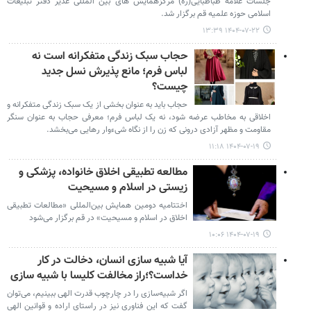
جلسات علامه طباطبایی(ره) مرکزهمایش های بین المللی غدیر دفتر تبلیغات
اسلامی حوزه علمیه قم برگزار شد.
۱۴۰۴-۰۷-۲۲ ۱۳:۳۹
حجاب سبک زندگی متفکرانه است نه
لباس فرم؛ مانع پذیرش نسل جدید
چیست؟
حجاب باید به عنوان بخشی از یک سبک زندگی متفکرانه و
اخلاقی به مخاطب عرضه شود، نه یک لباس فرم؛ معرفی حجاب به عنوان سنگر
مقاومت و مظهر آزادی درونی که زن را از نگاه شیء‌وار رهایی می‌بخشد.
۱۴۰۴-۰۷-۱۹ ۱۱:۱۸
مطالعه تطبیقی اخلاق خانواده، پزشکی و
زیستی در اسلام و مسیحیت
اختتامیه دومین همایش بین‌المللی «مطالعات تطبیقی
اخلاق در اسلام و مسیحیت» در قم برگزار می‌شود
۱۴۰۴-۰۷-۱۹ ۱۰:۰۶
آیا شبیه سازی انسان، دخالت در کار
خداست؟؛راز مخالفت کلیسا با شبیه سازی
اگر شبیه‌سازی را در چارچوب قدرت الهی ببینیم، می‌توان
گفت که این فناوری نیز در راستای اراده و قوانین الهی