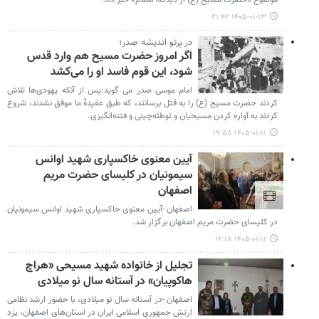
موضوع «حضرت مسیح (ع) از دیدگاه اسلام» خبر داد.
۱۴۰۵-۰۱-۱۳ ۲۱:۴۲
در پرتو اندیشه صدر؛
اگر امروز حضرت مسیح هم وارد قدس
شود، این قوم فاسد او را می‌کشد
امام موسی صدر می گوید:پس از آنکه یهودی‌ها تلاش
کردند حضرت مسیح (ع) را به قتل برسانند، که طبق عقیدۀ ما موفق نشدند، شروع
کردند به آواره کردن مسیحیان و توطئه‌چینی و فتنه‌انگیزی.
۱۴۰۵-۰۱-۱۱ ۱۹:۵۸
آیین معنوی خاکسپاری شهید اوانس
سیمونیان در کلیسای حضرت مریم
اصفهان
اصفهان -آیین معنوی خاکسپاری شهید اوانس سیمونیان
در کلیسای حضرت مریم اصفهان برگزار شد.
۱۴۰۵-۰۱-۱۱ ۱۲:۱۸
تجلیل از خانواده شهید مسیحی «هراچ
هاکوپیان» در آستانه سال نو میلادی
اصفهان -در آستانه سال نو میلادی، با حضور ارشد نظامی
ارتش جمهوری اسلامی ایران در استان‌های اصفهان، یزد