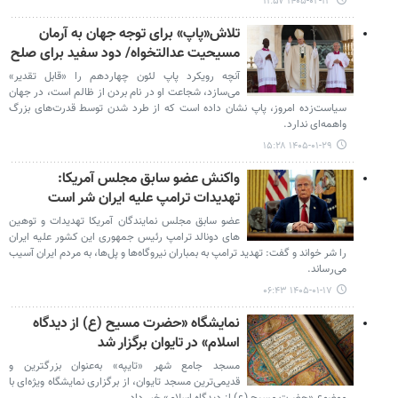
۱۴۰۵-۰۲-۱۳ ۱۱:۵۷
تلاش«پاپ» برای توجه جهان به آرمان‌
مسیحیت عدالتخواه/ دود سفید برای صلح
آنچه رویکرد پاپ لئون چهاردهم را «قابل تقدیر»
می‌سازد، شجاعت او در نام بردن از ظالم است، در جهان
سیاست‌زده امروز، پاپ نشان داده است که از طرد شدن توسط قدرت‌های بزرگ
واهمه‌ای ندارد.
۱۴۰۵-۰۱-۲۹ ۱۵:۲۸
واکنش عضو سابق مجلس آمریکا:
تهدیدات ترامپ علیه ایران شر است
عضو سابق مجلس نمایندگان آمریکا تهدیدات و توهین
های دونالد ترامپ رئیس جمهوری این کشور علیه ایران
را شر خواند و گفت: تهدید ترامپ به بمباران نیروگاه‌ها و پل‌ها، به مردم ایران آسیب
می‌رساند.
۱۴۰۵-۰۱-۱۷ ۰۶:۴۳
نمایشگاه «حضرت مسیح (ع) از دیدگاه
اسلام» در تایوان برگزار شد
مسجد جامع شهر «تایپه» به‌عنوان بزرگترین و
قدیمی‌ترین مسجد تایوان، از برگزاری نمایشگاه ویژه‌ای با