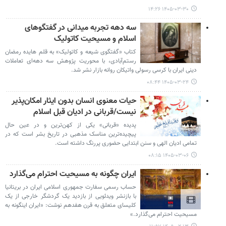
۱۴۰۵-۰۳-۳۰ ۱۴:۲۶
سه دهه تجربه میدانی در گفتگوهای
اسلام و مسیحیت کاتولیک
کتاب «گفتگوی شیعه و کاتولیک» به قلم هایده رمضان
‌رستم‌­آبادی، با محوریت پژوهش سه دهه‌ای تعاملات
دینی ­ایران با کرسی رسولی واتیکان روانه بازار نشر شد.
۱۴۰۵-۰۳-۲۴ ۰۸:۴۴
حیات معنوی انسان بدون ایثار امکان‌پذیر
نیست/قربانی در ادیان قبل اسلام
پدیده «قربانی» یکی از کهن‌ترین و در عین حال
پیچیده‌ترین مناسک مذهبی در تاریخ بشر است که در
تمامی ادیان الهی و سنن ابتدایی حضوری پررنگ داشته است.
۱۴۰۵-۰۳-۰۶ ۰۸:۱۵
ایران چگونه به مسیحیت احترام می‌گذارد
حساب رسمی سفارت جمهوری اسلامی ایران در بریتانیا
با بازنشر ویدئویی از بازدید یک گردشگر خارجی از یک
کلیسای متعلق به قرن هفدهم نوشت: «ایران اینگونه به
مسیحیت احترام می‌گذارد.»