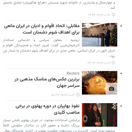
و چهارمحال و بختیاری، از خانواده شهید مسیحی «هراچ هاکوپیان» تجلیل به‌عمل
آمد.
۱۴۰۴-۱۰-۰۷ ۱۶:۴۹
مقابلی: اتحاد اقوام و ادیان در ایران مانعی
برای اهداف شوم دشمنان است
ارومیه - معاون سیاسی و اجتماعی استاندار
آذربایجان‌غربی گفت: امروز اتحاد و همبستگی اقوام و
ادیان الهی در ایران اسلامی، مانعی جدی در برابر اهداف شوم دشمنان به شمار می
رود.
۱۴۰۴-۱۰-۰۴ ۲۳:۱۴
Reuters
برترین عکس‌های مناسک مذهبی در
سراسر جهان
۱۴۰۴-۱۰-۰۳ ۱۵:۳۷
نفوذ بهاییان در دوره پهلوی در برخی
مناصب کلیدی
براساس استنادات موجود، در دوران پهلوی نقشی بسیار
پررنگ داشته و حضور آنان در ساختار حکومتی کاملاً
مشهود بوده است. کلیدی‌ترین پست‌های حکومت پهلوی در اختیار وابستگان بهائی