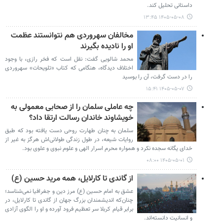
داستانی تحلیل کند.
۱۴۰۵-۰۵-۰۸ ۱۳:۴۵
مخالفان سهروردی هم نتوانستند عظمت
او را نادیده بگیرند
محمد شالویی گفت: نقل است که فخر رازی، با وجود
اختلاف دیدگاه، هنگامی که کتاب «تلویحات» سهروردی
را در دست گرفت، آن را بوسید
۱۴۰۵-۰۵-۰۷ ۱۵:۴۱
چه عاملی سلمان را از صحابی معمولی به
خویشاوند خاندان رسالت ارتقا داد؟
سلمان به چنان طهارت روحی دست یافته بود که طبق
روایات شیعه، در طول زندگی طولانی‌اش هرگز به غیر از
خدای یگانه سجده نکرد و همواره محرم اسرار الهی و علوم نبوی و علوی بود.
۱۴۰۵-۰۵-۰۱ ۰۸:۰۰
از گاندی تا کارلایل، همه مرید حسین (ع)
عشق به امام حسین (ع) مرز دین و جغرافیا نمی‌شناسد؛
چنان‌که اندیشمندان بزرگ جهان از گاندی تا کارلایل، در
برابر قیام کربلا سر تعظیم فرود آورده و او را الگوی آزادی
و انسانیت دانسته‌اند.