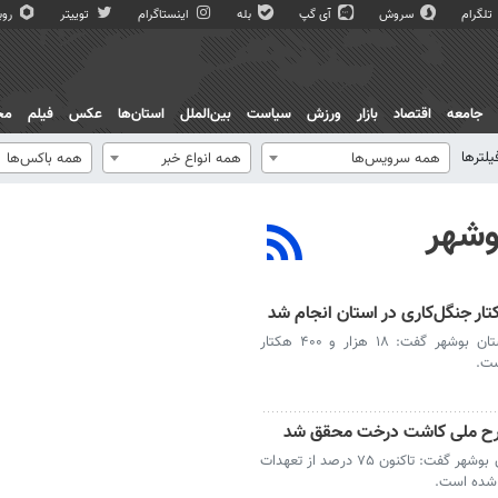
تلگرام
سروش
آی گپ
بله
اینستاگرام
توییتر
روبی
جامعه
اقتصاد
بازار
ورزش
سیاست
بین‌الملل
استان‌ها
عکس
فیلم
مج
یلترها
همه سرویس‌ها
همه انواع خبر
همه باکس‌ها
وشهر
بوشهر- مدیرکل منابع طبیعی و آبخیزداری استان بوشهر گفت: ۱۸ هزار و ۴۰۰ هکتار
ست.
بوشهر- مدیرکل منابع طبیعی و آبخیزداری استان بوشهر گفت: تاکنون ۷۵ درصد از تعهدات
شده است.