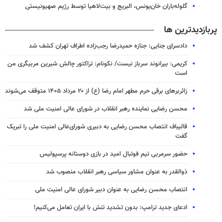
گلوله‌باران خان‌یونس، البریج و بیت‌لاهیا توسط رژیم صهیونیستی
پربازدیدترین ها
دادسرای جنایی: جنازه حمیدرضا رجب‌زاده اطراف تهران کشف شد
کریمی: بیرانوند سرباز نیست/ نکونام: تراکتور چالش شیرین مربیگری من
است
زائربرهای برقی حرم مطهر امام رضا (ع) از ۲۰ مرداد ۱۴۰۵ متوقف می‌شوند
محسن رضایی نماینده رهبر انقلاب در شورای عالی امنیت ملی شد
قالیباف انتصاب محسن رضایی به دبیری شورای‌عالی امنیت ملی را تبریک
گفت
حضور سرمربی تیم فوتبال امید در بازی دوستانه پرسپولیس
ذوالقدر به عنوان مشاور سیاسی رهبر انقلاب منصوب شد
انتصاب محسن رضایی به عنوان دبیر شورای عالی امنیت ملی
ادعای جدید ترامپ: بدون تشدید تنش با ایران تعامل می‌کنیم!