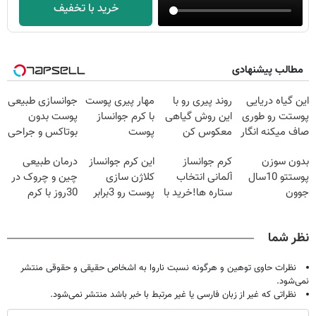
خرید با تخفیف
مطالب پیشنهادی
این گیاه دریایی
روند پیری رو با
مهار پیری پوست
جوانسازی طبیعی
پوستت رو طوری
این روش گیاهی
با کرم جوانساز
پوست بدون
صاف میکنه انگار
معکوس کن
پوست
بوتاکس و جراحی
20سال جوون
آلمانی(تخفیف
😳! خرید با
بدون سوزن
کرم جوانساز
این کرم جوانساز
درمان طبیعی
شدی🔥
ویژه تا امشب)
تخفیف ویژه
پوستتو 10سال
آلمانی انتخاب
کلاژن سازی
چین و چروک در
جوون
ستاره ها!خرید با
پوست رو 3برابر
30روز با کرم
کن50%تخفیف
تخفیف
میکنه50%تخفیف
جوانساز
پاییزی
🔥
آلمانی(45%تخفیف)
نظر شما
نظرات حاوی توهین و هرگونه نسبت ناروا به اشخاص حقیقی و حقوقی منتشر
نمی‌شود.
نظراتی که غیر از زبان فارسی یا غیر مرتبط با خبر باشد منتشر نمی‌شود.