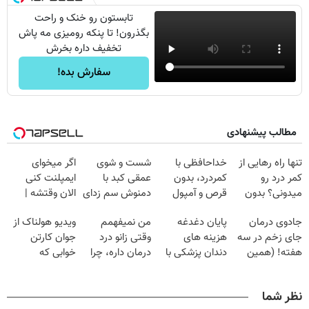
تابستون رو خنک و راحت
بگذرون! تا پنکه رومیزی مه پاش
تخفیف داره بخرش
سفارش بده!
مطالب پیشنهادی
تنها راه رهایی از
خداحافظی با
شست و شوی
اگر میخوای
کمر درد رو
کمردرد، بدون
عمقی کبد با
ایمپلنت کنی
میدونی؟ بدون
قرص و آمپول
دمنوش سم زدای
الان وقتشه |
نیاز به دارو!
گیاهی
فقط با ۲۵
جادوی درمان
پایان دغدغه
من نمیفهمم
ویدیو هولناک از
(◂پرسش‌نامه)
میلیون تومان!!!
جای زخم در سه
هزینه های
وقتی زانو درد
جوان کارتن
هفته! (همین
دندان پزشکی با
درمان داره، چرا
خوابی که
حالا رایگان
پک سفید کننده
دردش رو داری
میلیاردر شد.
صحبت کنید)
خانگی
تحمل میکنی؟❗
آموزش رایگان
نظر شما