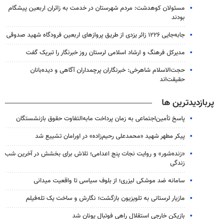
مسئولان کوهدشت: مردم شهرستان در خدمت به زائران اربعین پیشگام
بودند
جابه‌جایی ۱۲۲۶ زائر یزدی از طریق پروازهای اربعین فرودگاه شهید صدوقی
مدیرکل فرهنگ و ارشاد اسلامی لرستان روز خبرنگار را تبریک گفت
حجت‌الاسلام شاهرخی: خبرنگاران پرچمداران آگاهی و دیده‌بانان
حقیقت‌اند
پربازدیدترین ها
پاسخ تأمین‌اجتماعی به زمان پرداخت مابه‌التفاوت حقوق بازنشستگان
پیکر مطهر شهید «محمدعلی رحیم‌زاده» در اورامان تشییع شد
«زنده‌شور» و روایت نجات پنج اعدامی؛ تلاش برای بخشش در آخرین شب
زندگی
سامانه ضد موشکی لیزری؛ از بلوف سیاسی تا واقعیت میدانی
مازیار لرستانی به تلویزیون بازگشت؛ نگارش و ساخت یک تله‌فیلم
بازیکن خارجی استقلال راهی فوتبال یونان شد