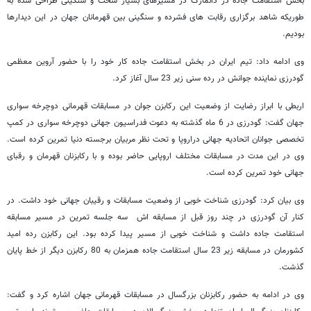
بخش استقامت جاده در دانمارک در مسیرهای بسیار سخت و سنگینی طراحی شده به
طوریکه شاهد برگزاری رقابت های فشرده و سنگینی بین قهرمانان جهان در این دیدارها
بودیم.
وی ادامه داد: تیم ایران در بخش استقامت جاده کار خود را با حضور آروین معظمی
گودرزی نماینده جوانش در رده سنی زیر 23 سال آغاز کرد.
اربطی با ابراز رضایت از وضعیت این رکابزن جوان در مسابقات قهرمانی دوچرخه سواری
جهان گفت: گودرزی در 6 ماه گذشته به دعوت فدراسیون جهانی دوچرخه سواری در کمپ
تخصصی جوانان اتحادیه جهانی دراروپا و تحت نظر مربیان برجسته دنیا تمرین کرده است.
وی در این مدت در مسابقات مختلف اروپایی حاضر بوده و با رکابزنان قهرمان و رقبای
جهانی خود تمرین کرده است.
وی بیان کرد: گودرزی شناخت خوبی از وضعیت مسابقات و رقیبان جهانی خود داشت. در
کنار آن گودرزی در چند روز قبل از مسابقه اش سه جلسه تمرین در مسیر مسابقه
استقامت جاده داشت و شناخت خوبی از مسیر پیدا کرده بود. این رکابزن رده امید
کشورمان در مسابقه زیر 23 سال استقامت جاده همزمان به 80 رکابزن دیگر از خط پایان
گذشت.
وی در ادامه به حضور رکابزنان بزرگسال در مسابقات قهرمانی جهان اشاره کرد و گفت: