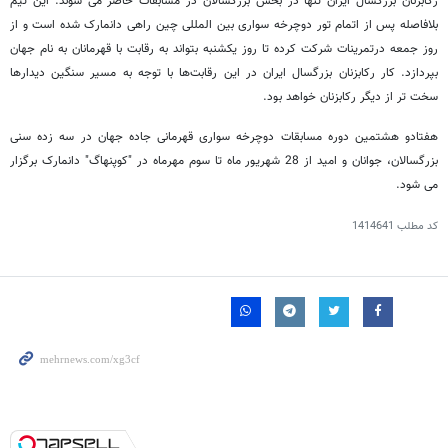
رکابزنان بزرگسال ایران تنها در بخش بزرگسالان در مسابقات حاضر می شوند. این تیم
بلافاصله پس از اتمام تور دوچرخه سواری بین المللی چین راهی دانمارک شده است و از
روز جمعه درتمرینات شرکت کرده تا روز یکشنبه بتواند به رقابت با قهرمانان به نام جهان
بپردازد. کار رکابزنان بزرگسال ایران در این رقابت‌ها با توجه به مسیر سنگین دیدارها
سخت تر از دیگر رکابزنان خواهد بود.
هفتادو هشتمین دوره مسابقات دوچرخه سواری قهرمانی جاده جهان در سه زده سنی
بزرگسالان، جوانان و امید از 28 شهریور ماه تا سوم مهرماه در "کوپنهاگ" دانمارک برگزار
می شود.
کد مطلب
1414641