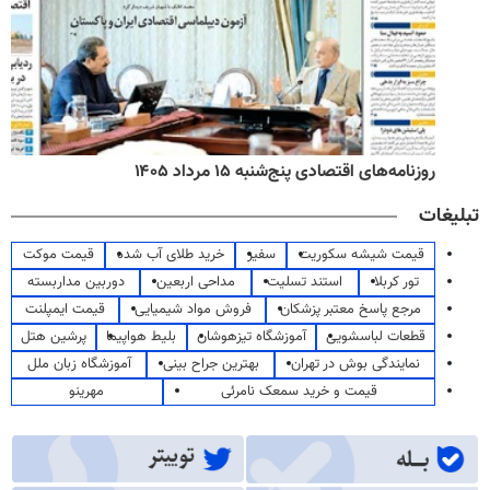
روزنامه‌های اقتصادی پنج‌شنبه ۱۵ مرداد ۱۴۰۵
تبلیغات
قیمت شیشه سکوریت
سفیر
خرید طلای آب شده
قیمت موکت
تور کربلا
استند تسلیت
مداحی اربعین
دوربین مداربسته
مرجع پاسخ معتبر پزشکان
فروش مواد شیمیایی
قیمت ایمپلنت
قطعات لباسشویی
آموزشگاه تیزهوشان
بلیط هواپیما
پرشین هتل
نمایندگی بوش در تهران
بهترین جراح بینی
آموزشگاه زبان ملل
قیمت و خرید سمعک نامرئی
مهرینو