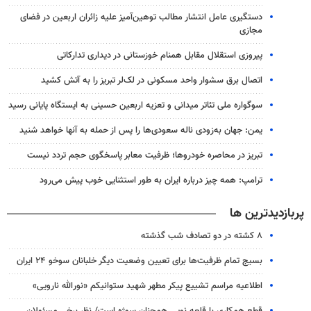
دستگیری عامل انتشار مطالب توهین‌آمیز علیه زائران اربعین در فضای
مجازی
پیروزی استقلال مقابل همنام خوزستانی در دیداری تدارکاتی
اتصال برق سشوار واحد مسکونی در لک‌لر تبریز را به آتش کشید
سوگواره ملی تئاتر میدانی و تعزیه اربعین حسینی به ایستگاه پایانی رسید
یمن: جهان به‌زودی ناله سعودی‌ها را پس از حمله به آنها خواهد شنید
تبریز در محاصره خودروها؛ ظرفیت معابر پاسخگوی حجم تردد نیست
ترامپ: همه چیز درباره ایران به طور استثنایی خوب پیش می‌رود
پربازدیدترین ها
۸ کشته در دو تصادف شب گذشته
بسیج تمام ظرفیت‌ها برای تعیین وضعیت دیگر خلبانان سوخو ۲۴ ایران
اطلاعیه مراسم تشییع پیکر مطهر شهید ستوانیکم «نورالله نارویی»