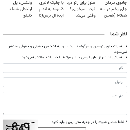
جادوی درمان
هنوز برای زانو درد
با جلبک لاغری
والکس: پل
میلیون تومان!!!
خانگی
فقط ۲۵ میلیون
جای زخم در سه
قرص میخوری؟
3سوته به اندام
ارتباطی شما با
هفته! (همین
وقتی می‌شه
ایده ال برس(تا
دنیای
حالا رایگان
بدون عمل
امشب تخفیف
سرمایه‌گذاری
صحبت کنید)
درمانش کرد؟؟؟؟
ویژه)
دیجیتال
نظر شما
نظرات حاوی توهین و هرگونه نسبت ناروا به اشخاص حقیقی و حقوقی منتشر
نمی‌شود.
نظراتی که غیر از زبان فارسی یا غیر مرتبط با خبر باشد منتشر نمی‌شود.
*
لطفا حاصل عبارت را در جعبه متن روبرو وارد کنید