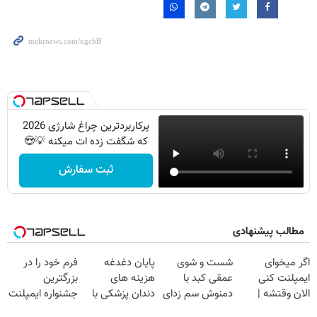
پرکاربردترین چراغ شارژی 2026
که شگفت زده ات میکنه 💡😍
ثبت سفارش
مطالب پیشنهادی
اگر میخوای
شست و شوی
پایان دغدغه
فرم خود را در
ایمپلنت کنی
عمقی کبد با
هزینه های
بزرگترین
الان وقتشه |
دمنوش سم زدای
دندان پزشکی با
جشنواره ایمپلنت
فقط با ۲۵
گیاهی
پک سفید کننده
تهران پر کنید ! |