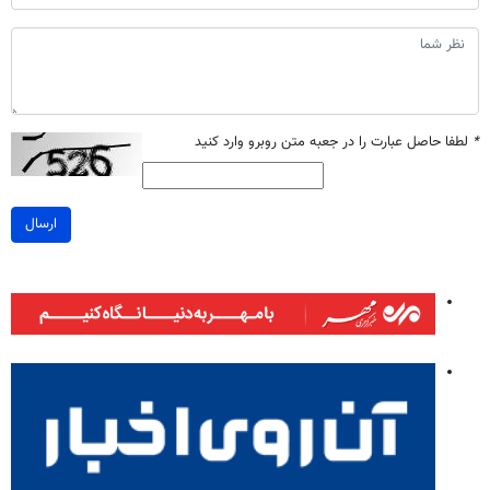
*
لطفا حاصل عبارت را در جعبه متن روبرو وارد کنید
ارسال