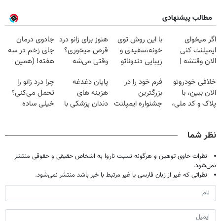
مطالب پیشنهادی
اگر میخوای
با این روش توی
هنوز برای زانو درد
جادوی درمان
ایمپلنت کنی
خونه،سفیدی و
قرص میخوری؟
جای زخم در سه
الان وقتشه |
زیبایی دندوناتو
وقتی می‌شه
هفته! (همین
فقط با ۲۵
برگردون
بدون عمل
حالا رایگان
خلافی خودروتو
فرم خود را در
پایان دغدغه
چرا درد زانو را
میلیون تومان!!!
(40%off)
درمانش کرد؟؟؟؟
صحبت کنید)
الان ببین، با
بزرگترین
هزینه های
تحمل می‌کنی؟
پلاک و کد ملی،
جشنواره ایمپلنت
دندان پزشکی با
خیلی ساده
بدون نیاز به
تهران پر کنید ! |
پک سفید کننده
درمنزل درمانش
مراجعه حضوری
فقط ۲۵ میلیون
خانگی
کن
نظر شما
نظرات حاوی توهین و هرگونه نسبت ناروا به اشخاص حقیقی و حقوقی منتشر
نمی‌شود.
نظراتی که غیر از زبان فارسی یا غیر مرتبط با خبر باشد منتشر نمی‌شود.