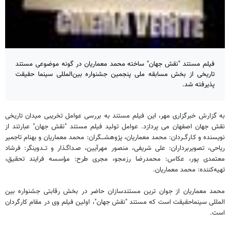
فیلم مستند "نقش جهان" ساخته محمد معماریان در گونه موضوعی مستند
تاریخی از بخش مسابقه ملی پنجمین جشنواره بین‌المللی سینما حقیقت
پذیرفته شد.
به گزارش خبرگزاری مهر، این فیلم مستند به بررسی عوامل تخریبی میدان تاریخی
نقش جهان اصفهان می پردازد. عوامل تولید فیلم مستند "نقش جهان" عبارتند از
نویسنده و کـارگــردان: محمد معماریان، پژوهشـــگران: محمد معماریان و بهنام تاجمیر
ریاحی، تصویربرداران: علی شریفی، منصور مهرآیین، صـداگـذار و تــدوینگر: فرشاد
معتمدی پور، عکاس: محمدرضا رزمجو، مجری طرح: مؤسسه فرایند تحقیق،
تهیه‌کننده: محمد معماریان.
محمد معماریان از جوان ترین مستندسازان حاضر در بخش رقابتی جشنواره بین
المللی سینماحقیقت است که مستند "نقش جهان"، اولین فیلم وی در مقام کارگردان
است.