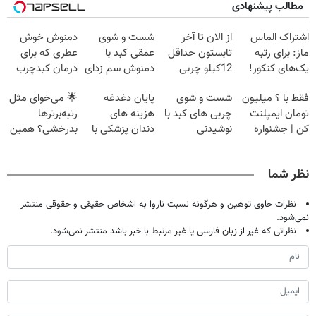
مطالب پیشنهادی
اشتراک الماس
از الان تا آخر
شست و شوی
دمنوش خوش
ماز: برای رتبه
تابستون حداقل
عمقی کبد با
عطری که برای
یک‌های کنکور!
12کیلو چربی
دمنوش سم زدای
درمان کبدچرب
میسوزونی🧨
گیاهی
معجزه میکنه
فقط با ؟ میلیون
شست و شوی
پایان دغدغه
🌟 می‌خوای مثل
تومان ایمپلنت
چربی های کبد با
هزینه های
رتبه‌برترها
کن | جشنواره
نوشیدنی
دندان پزشکی با
بدرخشی؟ همین
تموم نشه !!!
گیاهی(55%تخفیف)
پک سفید کننده
الان دوره جت
خانگی
ماز رو شروع ک
نظر شما
نظرات حاوی توهین و هرگونه نسبت ناروا به اشخاص حقیقی و حقوقی منتشر
نمی‌شود.
نظراتی که غیر از زبان فارسی یا غیر مرتبط با خبر باشد منتشر نمی‌شود.