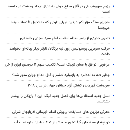
رژیم صهیونیستی در قتل مداح جوان به دنبال ایجاد وحشت در جامعه
است
ماجرای سنگ مزار اکبر عبدی؛ اجرای طرحی که به تحول اقتصاد سینما
می‌رسد!
تصویر جدیدی از رهبر معظم انقلاب امام سید مجتبی خامنه‌ای
حرکت سرمربی پرسپولیس روی لبه پرتگاه/ تارتار دیگر بهانه‌ای نخواهد
داشت
عراقچی: توافق با عمان نزدیک است/ تکذیب سهم ۱۱ درصدی ایران از خزر
چطور «نه به اعدام» به بازتولید خشم و قتل مداح جوان منجر شد؟
سرنوشت قهرمانان کشتی آزاد جوانان جهان در سال ۲۰۱۸
نسل جدید استقلالی‌ها برای فصل جدید لیگ؛ این ۶ بازیکن را بیشتر
بشناسید
معرفی برترین های مسابقات پرورش اندام قهرمانی آذربایجان شرقی
دریاچه ارومیه جان گرفت؛ ورود بیش از ۴.۵ میلیارد مترمکعب آب