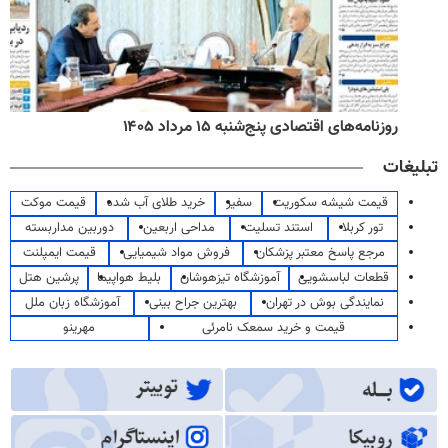
روزنامه‌های اقتصادی پنج‌شنبه ۱۵ مرداد ۱۴۰۵
تبلیغات
قیمت شیشه سکوریت
سفیر
خرید طلای آب شده
قیمت موکت
تور کربلا
استند تسلیت
مداحی اربعین
دوربین مداربسته
مرجع پاسخ معتبر پزشکان
فروش مواد شیمیایی
قیمت ایمپلنت
قطعات لباسشویی
آموزشگاه تیزهوشان
بلیط هواپیما
پرشین هتل
نمایندگی بوش در تهران
بهترین جراح بینی
آموزشگاه زبان ملل
قیمت و خرید سمعک نامرئی
مهرینو