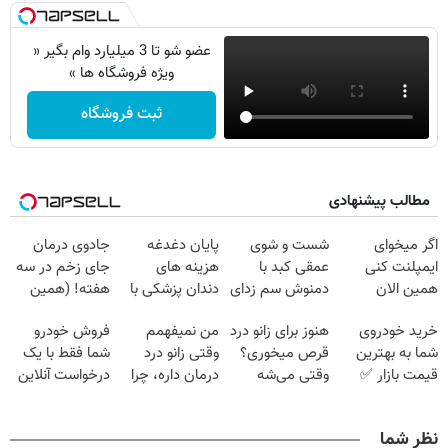
عضو شو تا 3 میلیارد وام بگیر «
ویژه فروشگاه ها »
ثبت فروشگاه
مطالب پیشنهادی
اگر میخوای
شست و شوی
پایان دغدغه
جادوی درمان
ایمپلنت کنی
عمقی کبد با
هزینه های
جای زخم در سه
همین الان
دمنوش سم زدای
دندان پزشکی با
هفته! (همین
وقتشه | فقط با
گیاهی
پک سفید کننده
حالا رایگان
خرید خودروی
هنوز برای زانو درد
من نمیفهمم
فروش خودرو
۲۵ میلیون
خانگی
صحبت کنید)
شما به بهترین
قرص میخوری؟
وقتی زانو درد
شما فقط با یک
تومان!!!
قیمت بازار ✅
وقتی می‌شه
درمان داره، چرا
درخواست آنلاین
بدون عمل
دردش رو داری
✔
درمانش کرد؟؟؟؟
تحمل میکنی؟❗
نظر شما