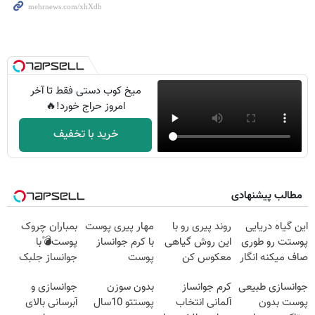
میخ کوب دستی فقط تا آخر
امروز حراج خورد!🔥
خرید با تخفیف
مطالب پیشنهادی
این گیاه دریایی
روند پیری رو با
مهار پیری پوست
بمباران چروک
پوستت رو طوری
این روش گیاهی
با کرم جوانساز
پوست💣با
صاف میکنه انگار
معکوس کن
پوست
جوانساز جلبک
20سال جوون
آلمانی(تخفیف
(تخفیف
جوانسازی طبیعی
کرم جوانساز
بدون سوزن
جوانسازی و
شدی🔥
ویژه تا امشب)
تاامشب)
پوست بدون
آلمانی انتخاب
پوستتو 10سال
آبرسانی بالای