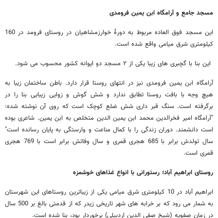
مسجد جامع و آرامگاه ابن یمین فرومدی
این مسجد فوق العاده مربوط به دورۀ خوارزمشاهیان در روستای فرومد در 160
کیلومتری شرق میامی واقع شده است.
این بنا با گچبری های زیبا یکی از ۲ مسجد دو ایوانه کشور محسوب می شود.
آرامگاه ابن یمین فرومدی نیز در انتهای روستا قرار دارد. باطن ساختمان زیبا به
هیچ وجه با بافت روستا تطابق ندارد و شش گوش و زوایی زیبایی بنا را در
برگرفته است. سنگ قبر داری شش ضلع کوچک است که روی آن نوشته شده:
"آرامگاه امیر فخرالدین محمد ابن یمین الدین متخلص به ابن یمین. شاعری بوده
است دانشمند. دوران زندگی را با کمال مناعت و وارستگی به پایان رسانده است"
سال تولدش برابر با 685 هجری قمری و سال وفاتش برابر است با 769 هجری
قمری است.
روستای ابراهیم آباد؛ رستورانی با انواع غذاهای خوشمزه
ابراهیم آباد در 10 کیلومتری شرق میامی یکی از زیباترین روستاهای این شهرستان
به شمار می رود که بر خرابه های شهر تاریخی زیدر که از قدمتی بالغ بر 500 سال
در زمان صفویه (شیخ صفی الدین اردبیلی) برخوردار بود، بنا شده است.