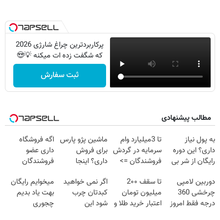
پرکاربردترین چراغ شارژی 2026
که شگفت زده ات میکنه 💡😍
ثبت سفارش
مطالب پیشنهادی
به پول نیاز
تا 3میلیارد وام
ماشین پژو پارس
اگه فروشگاه
داری؟ این دوره
سرمایه در گردش
برای فروش
داری عضو
رایگان از شر بی
فروشندگان =>
داری؟ اینجا
فروشندگان
پولی خلاصت
فروشگاهت رو
سریع بفروشش
دیجی پی شو 3
دوربین لامپی
تا سقف 2۰۰
اگر نمی خواهید
میخوایم رایگان
میکنه
ثبت کن
میلیارد وام بگیر
چرخشی 360
میلیون تومان
کبدتان چرب
بهت یاد بدیم
درجه فقط امروز
اعتبار خرید طلا و
شود این
چجوری
حراج شد🔥
نقره
نوشیدنی خوش
پولدارشی! باور