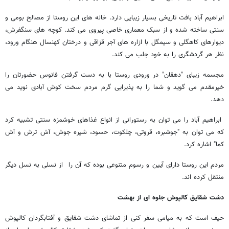
ابراهیم آباد بافت تاریخی بسیار زیبایی دارد. خانه های این روستا از مصالح بومی و
سنتی ساخته شده و از سبک معماری خاصی پیروی می کند. کوچه های سنگفرش،
دیوارهای کاهگلی و سیمگل با ازاره های آجر قزاقی و درختان کهنسال هنگام ورود،
نظر هر گردشگری را به خود جلب می کند.
مجسمه زیبای "دهقان" در ورودی روستا با به دست گرفتن فانوس حضورتان را
خیرمقدم می گوید و شما را به پذیرایی گرم مردم سخت کوش آبادی نوید می
دهد.
ابراهیم آباد را می توان به رستورانی از انواع غذاهای خوشمزه سنتی تشبیه کرد
که می توان به "جوشبره، قروتی، چلکوت، حسود، شیره جوش، آش ترش و آش
کما" اشاره کرد.
مردم این روستا دارای آیین و رسوم متنوعی بوده که آن را از نسلی به نسل دیگر
منتقل کرده اند.
دشت شقایق کالپوش جلوه ای از بهشت
حیف است که به میامی سفر کنی از تماشای دشت شقایق و آفتابگردان کالپوش