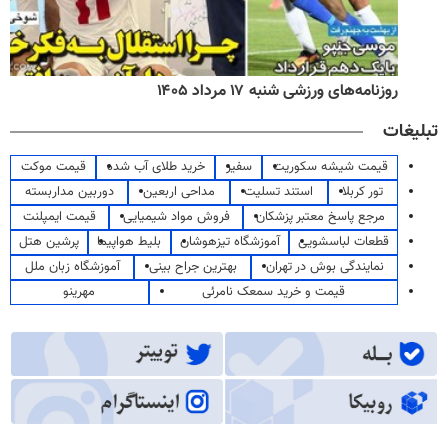
روزنامه‌های ورزشی شنبه ۱۷ مرداد ۱۴۰۵
تبلیغات
قیمت شیشه سکوریت
سفیر
خرید طلای آب شده
قیمت موکت
تور کربلا
استند تسلیت
مداحی اربعین
دوربین مداربسته
مرجع پاسخ معتبر پزشکان
فروش مواد شیمیایی
قیمت ایمپلنت
قطعات لباسشویی
آموزشگاه تیزهوشان
بلیط هواپیما
پرشین هتل
نمایندگی بوش در تهران
بهترین جراح بینی
آموزشگاه زبان ملل
قیمت و خرید سمعک نامرئی
مهرینو