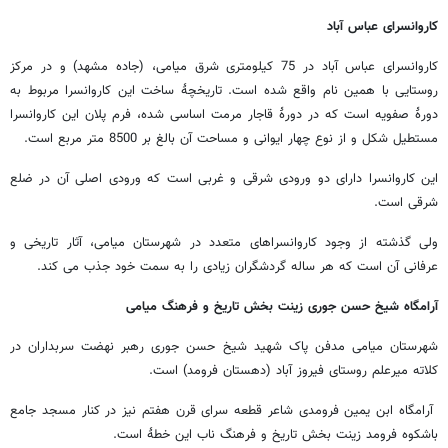
کاروانسرای عباس آباد
کاروانسرای عباس آباد در 75 کیلومتری شرق میامی، (جاده مشهد) و در مرکز
روستایی با همین نام واقع شده است. تاریخچۀ ساخت این کاروانسرا مربوط به
دورۀ صفویه است که در دورۀ قاجار مرمت اساسی شده، فرم پلان این کاروانسرا
مستطیل شکل و از نوع چهار ایوانی و مساحت آن بالغ بر 8500 متر مربع است.
این کاروانسرا دارای دو ورودی شرقی و غربی است که ورودی اصلی آن در ضلع
شرقی است.
ولی گذشته از وجود کاروانسراهای متعدد در شهرستان میامی، آثار تاریخی و
عرفانی آن است که هر ساله گردشگران زیادی را به سمت خود جذب می کند.
آرامگاه شیخ حسن جوری زینت بخش تاریخ و فرهنگ میامی
شهرستان میامی مدفن پاک شهید شیخ حسن جوری رهبر نهضت سربداران در
کلاته میرعلم روستای فیروز آباد (دهستان فرومد) است.
آرامگاه ابن یمین فرومدی شاعر قطعه سرای قرن هفتم نیز در کنار مسجد جامع
باشکوه فرومد زینت بخش تاریخ و فرهنگ ناب این خطۀ است.