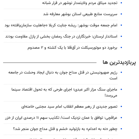
تجدید میثاق مردم ولایتمدار نوشهر در قرار شبانه
سرپرست منابع طبیعی استان بوشهر معارفه شد
امام جمعه موقت بوشهر: ریشه جنایت کربلا «جاهلیت سازمان‌یافته» بود
استاندار لرستان: خبرنگاران در جنگ رمضان بخشی از پازل مقاومت بودند
برخورد دو موتورسیکلت در آق‌قلا با یک کشته و ۲ مصدوم
پربازدیدترین ها
رژیم صهیونیستی در قتل مداح جوان به دنبال ایجاد وحشت در جامعه
است
ماجرای سنگ مزار اکبر عبدی؛ اجرای طرحی که به تحول اقتصاد سینما
می‌رسد!
تصویر جدیدی از رهبر معظم انقلاب امام سید مجتبی خامنه‌ای
عراقچی: توافق با عمان نزدیک است/ تکذیب سهم ۱۱ درصدی ایران از خزر
چطور «نه به اعدام» به بازتولید خشم و قتل مداح جوان منجر شد؟