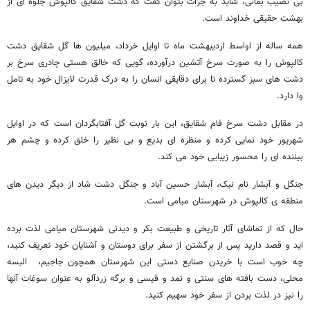
بی نصیب بمانی، شاید به جرات بتوان گفت که دشت شقایق کالپوش جلوه ای از
بهشت حقیقی خداوند است.
همه ساله از اواسط اردیبهشت ماه تا اوایل خرداد، میلیون ها گل شقایق دشت
کالپوش را به صورت سرخ آتشین درآورده، گویی که خالق هستی چادری سرخ بر
دشت های سبز گسترده تا برای دقایقی انسان را به درک قدرت لایزال خود به تامل
وا دارد.
در مقابل دشت سرخ فام شقایق، این بار نوبت گل آفتابگردان است که در اوایل
شهریور خود نمایی کرده و منظره ای بدیع و بی نظیر را خلق کرده و چشم هر
بیننده ای را محسور زیبایی خود می کند.
جنگل و آبشار نام نیک، آبشار حسین آباد و جنگل دشت شاد از دیگر دیدن های
منطقه ی کالپوش در شهرستان میامی است.
حال که از تماشای آثار تاریخی و طبیعت بکر و دیدنی شهرستان میامی لذت برده
اید و قصد دارید پس از برگشتن از سفر برای دوستان و آشنایان خود تعریف کنید،
چه خوب است با خریدن صنایع دستی این شهرستان همچون جاجیم، البسه
محلی، دست بافته های سنتی و نمد و قیسی و برگه زردآلو به عنوان سوغات آنها
را نیز در لذت بردن از سفر خود سهیم کنید.