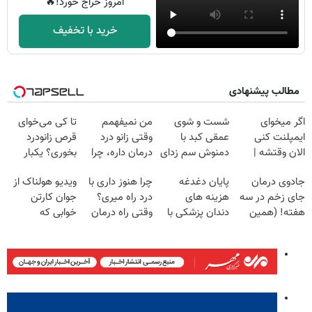
امروز حراج خورد!🔥
خرید با تخفیف
مطالب پیشنهادی
اگر میخوای
شست و شوی
من نمیفهمم
تا کی می‌خوای
ایمپلنت کنی
عمقی کبد با
وقتی زانو درد
قرص زانودرد
الان وقتشه |
دمنوش سم زدای
درمان داره، چرا
بخوری؟ یکبار
فقط با ۲۵
گیاهی
دردش رو داری
اصولی درمانش
جادوی درمان
پایان دغدغه
چرا هنوز داری با
ویدیو هولناک از
میلیون تومان!!!
تحمل میکنی؟❗
کن
جای زخم در سه
هزینه های
درد راه میری؟
جوان کارتن
هفته! (همین
دندان پزشکی با
وقتی راه درمان
خوابی که
حالا رایگان
پک سفید کننده
جلو پاته!
میلیاردر شد.
صحبت کنید)
خانگی
آموزش رایگان