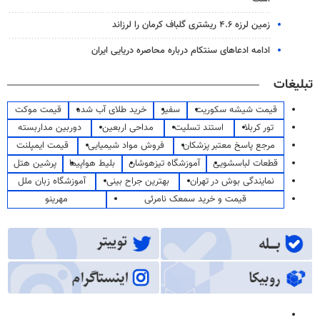
زمین لرزه ۴.۶ ریشتری گلباف کرمان را لرزاند
ادامه ادعاهای سنتکام درباره محاصره دریایی ایران
تبلیغات
قیمت شیشه سکوریت
سفیر
خرید طلای آب شده
قیمت موکت
تور کربلا
استند تسلیت
مداحی اربعین
دوربین مداربسته
مرجع پاسخ معتبر پزشکان
فروش مواد شیمیایی
قیمت ایمپلنت
قطعات لباسشویی
آموزشگاه تیزهوشان
بلیط هواپیما
پرشین هتل
نمایندگی بوش در تهران
بهترین جراح بینی
آموزشگاه زبان ملل
قیمت و خرید سمعک نامرئی
مهرینو