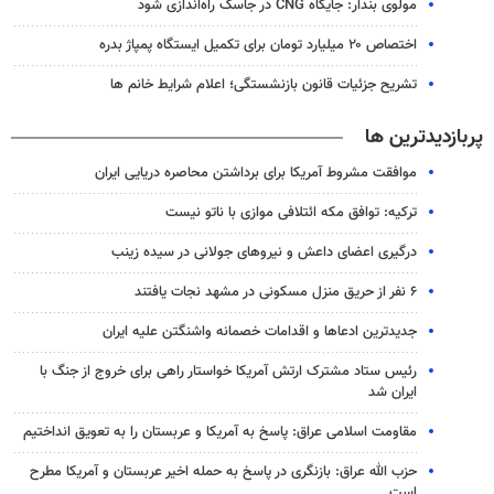
مولوی بندار: جایگاه CNG در جاسک راه‌اندازی شود
اختصاص ۲۰ میلیارد تومان برای تکمیل ایستگاه پمپاژ بدره
تشریح جزئیات قانون بازنشستگی؛ اعلام شرایط خانم ها
پربازدیدترین ها
موافقت مشروط آمریکا برای برداشتن محاصره دریایی ایران
ترکیه: توافق مکه ائتلافی موازی با ناتو نیست
درگیری اعضای داعش و نیروهای جولانی در سیده زینب
۶ نفر از حریق منزل مسکونی در مشهد نجات یافتند
جدیدترین ادعاها و اقدامات خصمانه واشنگتن علیه ایران
رئیس ستاد مشترک ارتش آمریکا خواستار راهی برای خروج از جنگ با
ایران شد
مقاومت اسلامی عراق: پاسخ به آمریکا و عربستان را به تعویق انداختیم
حزب الله عراق: بازنگری در پاسخ به حمله اخیر عربستان و آمریکا مطرح
است