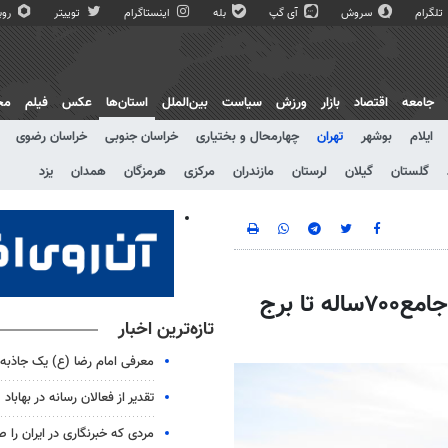
تلگرام
سروش
آی گپ
بله
اینستاگرام
توییتر
روبی
جامعه
اقتصاد
بازار
ورزش
سیاست
بین‌الملل
استان‌ها
عکس
فیلم
مج
ایلام
بوشهر
تهران
چهارمحال و بختیاری
خراسان جنوبی
خراسان رضوی
گلستان
گیلان
لرستان
مازندران
مرکزی
هرمزگان
همدان
یزد
ورامین۷هزار ساله بهشت گردشگران/ازمسجدجامع۷۰۰ساله تا برج
تازه‌ترین اخبار
معرفی امام رضا (ع) یک جاذبه
تقدیر از فعالان رسانه در بهاباد
مردی که خبرنگاری در ایران را