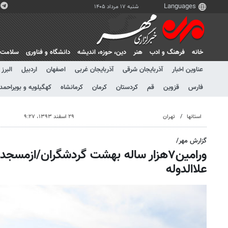
شنبه ۱۷ مرداد ۱۴۰۵
خانه
فرهنگ و ادب
هنر
دين، حوزه، انديشه
دانشگاه و فناوری
سلامت
عناوین اخبار
آذربایجان شرقی
آذربایجان غربی
اصفهان
اردبیل
البرز
فارس
قزوین
قم
کردستان
کرمان
کرمانشاه
کهگیلویه و بویراحمد
استانها
تهران
۲۹ اسفند ۱۳۹۳، ۹:۲۷
گزارش مهر/
علاالدوله