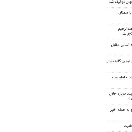
با همتای
دالرحیم
زار شد
د آسانی مقابل
 پرتگاه/ تارتار
لاب امام سید
د درباره حلال
د؟
 به حمله اخیر
حانیت