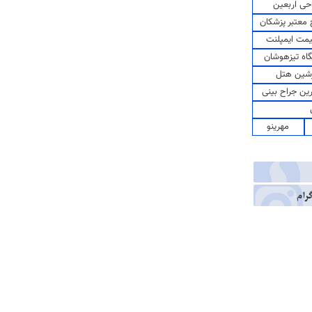
حی اربعین
معتبر پزشکان
مت ایمپلنت
اه تیزهوشان
شین هتل
رین جراح بینی
مهرینو