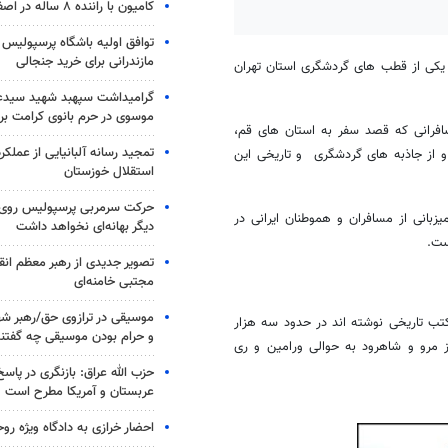
کامیون با راننده ۸ ساله در اصفهان توقیف شد
توافق اولیه باشگاه پرسپولیس 
مازندرانی برای خرید جنجالی
 یکی از قطب های گردشگری استان تهران
گرامیداشت سپهبد شهید سیدعب
موسوی در حرم بانوی کرامت برگ
افرانی که قصد سفر به استان های قم،
تمجید رسانه آلبانیایی از عملکر
و از جاذبه های گردشگری و تاریخی این
استقلال خوزستان
حرکت سرمربی پرسپولیس روی لبه
یزبانی از مسافران و هموطنان ایرانی در
دیگر بهانه‌ای نخواهد داشت
ست.
تصویر جدیدی از رهبر معظم انق
مجتبی خامنه‌ای
موسیقی در ترازوی حق/رهبر شهی
 کتب تاریخی نوشته اند
در حدود سه هزار
و حرام بودن موسیقی چه گفتن
 مرو و شاهرود به حوالی ورامین و ری
حزب الله عراق: بازنگری در پاسخ
عربستان و آمریکا مطرح است
احضار خرازی به دادگاه ویژه رو