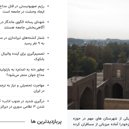
رژیم صهیونیستی در قتل مداح 
ایجاد وحشت در جامعه است
شهدای رسانه الگوی ماندگار در
آگاهی‌بخشی جامعه هستند
شمار کشته‌های تیراندازی در مدر
به ۹ نفر رسید
تصمیم‌گیری برای آینده والیبال
بانکوک
چطور «نه به اعدام» به بازتول
مداح جوان منجر می‌شود؟
مهاجرت تحصیلی و نیاز به ترج
در ایران
درگیری شدید در جنوب ادلب؛ 
شدن ۳ نظامی سوری در دیرالزور
اریخی و ملی به عنوان یکی از شهرستان های مهم در حوزه
پربازدیدترین ها
درا آماده میزبانی از مسافران کرده