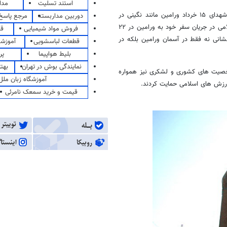
استند تسلیت
مدا
حجت الاسلام سید محسن محمودی در گفتگو با خبرنگار مهر اظهار داشت: شهدای ۱۵ خرداد ورامین مانند نگینی در
دوربین مداربسته
مرجع پاسخ 
آسمان ایران اسلامی نور افشانی می کنند به طوری که رهبر معظم انقلاب اسلامی در جریان سفر خود به ورامین در ۲۲
فروش مواد شیمیایی
قی
مین مانند ستارگان درخشانی نه فقط در آسمان ورامین بلکه در
قطعات لباسشویی
آموزشگ
بلیط هواپیما
پر
نمایندگی بوش در تهران
بهت
 افزود: علما، مراجع و شخصیت های کشوری و لشکری نیز همواره
آموزشگاه زبان ملل
قیمت و خرید سمعک نامرئی