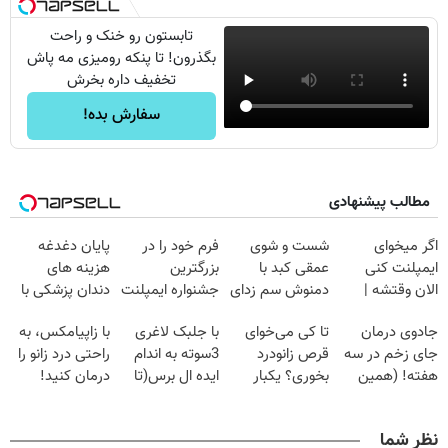
تابستون رو خنک و راحت
بگذرون! تا پنکه رومیزی مه پاش
تخفیف داره بخرش
سفارش بده!
مطالب پیشنهادی
اگر میخوای
شست و شوی
فرم خود را در
پایان دغدغه
ایمپلنت کنی
عمقی کبد با
بزرگترین
هزینه های
الان وقتشه |
دمنوش سم زدای
جشنواره ایمپلنت
دندان پزشکی با
فقط با ۲۵
گیاهی
تهران پر کنید ! |
پک سفید کننده
جادوی درمان
تا کی می‌خوای
با جلبک لاغری
با زاپیامکس، به
میلیون تومان!!!
فقط ۲۵ میلیون
خانگی
جای زخم در سه
قرص زانودرد
3سوته به اندام
راحتی درد زانو را
هفته! (همین
بخوری؟ یکبار
ایده ال برس(تا
درمان کنید!
حالا رایگان
اصولی درمانش
امشب تخفیف
صحبت کنید)
کن
ویژه)
نظر شما