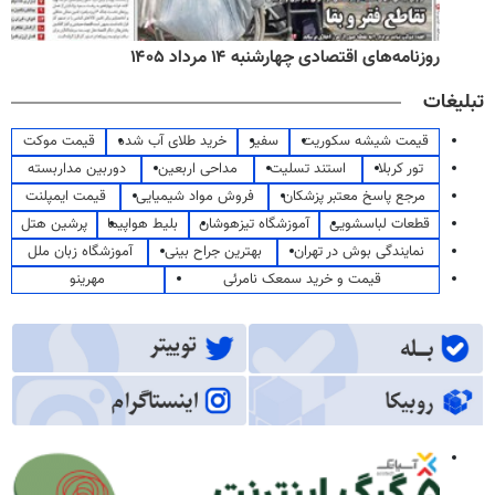
روزنامه‌های اقتصادی چهارشنبه ۱۴ مرداد ۱۴۰۵
تبلیغات
قیمت شیشه سکوریت
سفیر
خرید طلای آب شده
قیمت موکت
تور کربلا
استند تسلیت
مداحی اربعین
دوربین مداربسته
مرجع پاسخ معتبر پزشکان
فروش مواد شیمیایی
قیمت ایمپلنت
قطعات لباسشویی
آموزشگاه تیزهوشان
بلیط هواپیما
پرشین هتل
نمایندگی بوش در تهران
بهترین جراح بینی
آموزشگاه زبان ملل
قیمت و خرید سمعک نامرئی
مهرینو