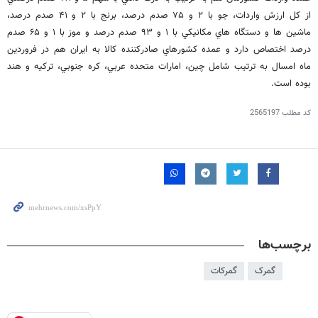
از كل ارزش واردات، جو با ۲ و ۷۵ صدم درصد، برنج با ۲ و ۴۱ صدم درصد،
ماشين ها و دستگاه هاي مكانيكي با ۱ و ۹۳ صدم درصد و موز با ۱ و ۶۵ صدم
درصد اختصاص دارد و عمده كشورهاي صادركننده كالا به ايران هم در فروردين
ماه امسال به ترتيب شامل چين، امارات متحده عربي، كره جنوبي، تركيه و هند
بوده است.
کد مطلب
2565197
برچسب‌ها
گمرک
گمرکات