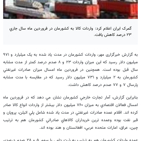
گمرک ایران اعلام کرد: واردات كالا به كشورمان در فروردين ماه سال جاري
۲۳ درصد كاهش يافت.
به گزارش خبرگزاری مهر، واردات كشورمان در مدت ياد شده به يک ميليارد و ۹۷۱
ميليون دلار رسيد كه اين ميزان واردات ۲۳ و ۸ صدم درصد كمتر از مدت مشابه
سال قبل بوده است. همچنين در فروردين ماه امسال ميزان صادرات غيرنفتي
كشورمان به ۲ ميليارد و ۷۳۱ ميليون دلار رسيد كه در مقايسه با مدت مشابه
پارسال ۷ و ۷۷ صدم درصد كاهش داشت.
بنابراين گزارش، آمار تجارت خارجي كشورمان نشان مي دهد كه در فروردين ماه
امسال فعالان اقتصادي به ميزان ۷۶۰ ميليون دلار بيشتر از واردات انواع كالا صادر
كرده اند. اقلام عمده صادرات غيرنفتي در مدت ياد شده شامل پلي اتيلن، پروپان و
قير نفت بوده وعمده ترين خريداران كالاهاي صادراتي كشورمان هم به ترتيب
چين، عراق، امارات متحده عربي، افغانستان و هند بوده اند.
عمده واردات كشورمان هم به ترتيب به ذرت دامي با سهم ۵ و ۲۸ صدم درصدي