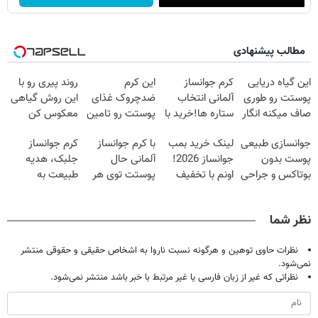
مطالب پیشنهادی
این گیاه دریایی
کرم جوانساز
این کرم
روند پیری رو با
پوستت رو طوری
آلمانی انتخاب
ضدچروک غذای
این روش گیاهی
صاف میکنه انگار
ستاره ها!خرید با
پوستت رو تامین
معکوس کن
20سال جوون
تخفیف
میکنه (خرید با
جوانسازی طبیعی
لینک خرید بمب
با کرم جوانساز
کرم جوانساز
شدی🔥
40%تخفیف)
پوست بدون
جوانساز 2026!
آلمانی حال
جلبک، هدیه
بوتاکس و جراحی
اونم با تخفیف
پوستت توی هر
طبیعت به
😳! خرید با
ویژه
فصلی
شما(خرید با
تخفیف ویژه
خوبه۴۵٪تخفیف
تخفیف ویژه)
نظر شما
نظرات حاوی توهین و هرگونه نسبت ناروا به اشخاص حقیقی و حقوقی منتشر
نمی‌شود.
نظراتی که غیر از زبان فارسی یا غیر مرتبط با خبر باشد منتشر نمی‌شود.