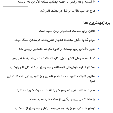
۳ کشته و ۲۵ زخمی در حمله پهپادی شبانه اوکراین به روسیه
طرح ضربتی نظارت بر بازار در بوشهر آغاز شد
پربازدیدترین ها
کلاژن برای سلامت استخوان زنان مفید است
مردم گناوه نگران نباشند؛ انفجار کنترل‌شده در معدن سنگ بینک
تغییر ناگهانی روی نیمکت تراکتور؛ نکونام جانشین ربیعی شد
تعداد مصدومان آتش سوزی کارخانه فندک نصیرآباد به ۱۰ نفر رسید
هشدار تداوم بارش‌های تابستانه و رعدوبرق در ۴ استان تا چهارشنبه
سالروز شهادت شهید محمد ناصر ناصری روز شهدای دیپلمات نامگذاری
شود
«حجت خدا»، لقبی که رهبر شهید انقلاب به یک شهید بخشید
آیا ماءالشعیر برای جلوگیری از سنگ کلیه مفید است
گرمای گلستان امروز به اوج می‌رسد؛ رگبار و رعدوبرق از سه‌شنبه