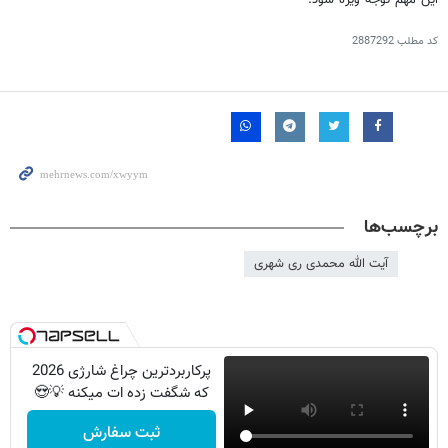
کد مطلب
2887292
برچسب‌ها
آیت الله محمدی ری شهری
پرکاربردترین چراغ شارژی 2026
که شگفت زده ات میکنه 💡😍
ثبت سفارش