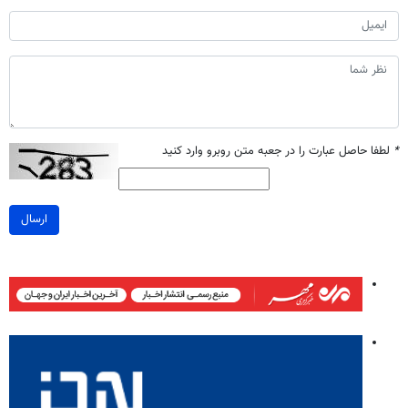
*
لطفا حاصل عبارت را در جعبه متن روبرو وارد کنید
ارسال