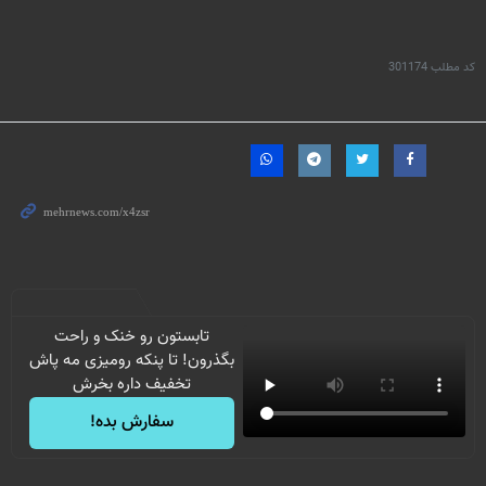
کد مطلب
301174
تابستون رو خنک و راحت
بگذرون! تا پنکه رومیزی مه پاش
تخفیف داره بخرش
سفارش بده!