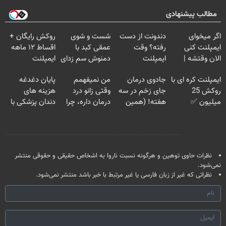
مطالب پیشنهادی
اگر میخوای
دندونت از دست
شست و شوی
روکش رایگان +
ایمپلنت کنی
رفته؟ وقت
عمقی کبد با
اقساط ۱۲ ماهه
الان وقتشه |
ایمپلنت
دمنوش سم زدای
ایمپلنت
فقط با ۲۵
دیجیتاله
گیاهی
ایمپلنت کره ای با
جادوی درمان
من نمیفهمم
پایان دغدغه
میلیون تومان!!!
روکش 25
جای زخم در سه
وقتی زانو درد
هزینه های
میلیون ✅
هفته! (همین
درمان داره، چرا
دندان پزشکی با
اقساط 12 ماهه
حالا رایگان
دردش رو داری
پک سفید کننده
+ 15 سال
صحبت کنید)
تحمل میکنی؟❗
خانگی
نظر شما
گارانتی
نظرات حاوی توهین و هرگونه نسبت ناروا به اشخاص حقیقی و حقوقی منتشر
نمی‌شود.
نظراتی که غیر از زبان فارسی یا غیر مرتبط با خبر باشد منتشر نمی‌شود.