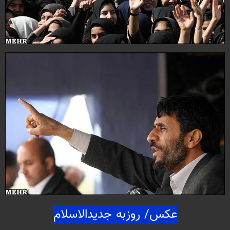
عكس/ روزبه جديدالاسلام