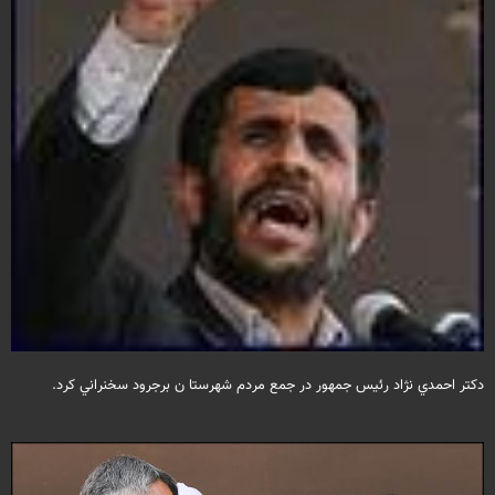
دكتر احمدي نژاد رئيس جمهور در جمع مردم شهرستا ن برجرود سخنراني كرد.