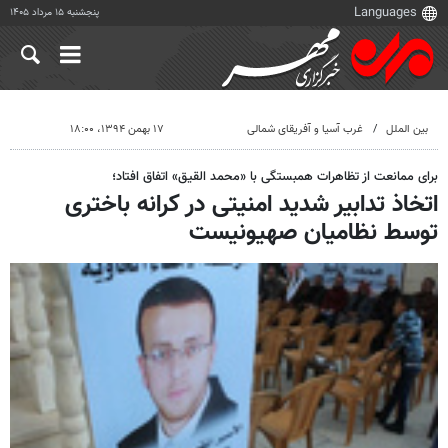
پنجشنبه ۱۵ مرداد ۱۴۰۵
بین الملل
غرب آسیا و آفریقای شمالی
۱۷ بهمن ۱۳۹۴، ۱۸:۰۰
برای ممانعت از تظاهرات همبستگی با «محمد القیق» اتفاق افتاد؛
اتخاذ تدابیر شدید امنیتی در کرانه باختری
توسط نظامیان صهیونیست