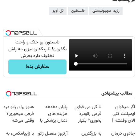
رژیم صهیونیستی
فلسطین
تل آویو
تابستون رو خنک و راحت
بگذرون! تا پنکه رومیزی مه پاش
تخفیف داره بخرش
سفارش بده!
مطالب پیشنهادی
اگر میخوای
تا کی می‌خوای
پایان دغدغه
هنوز برای زانو درد
ایمپلنت کنی
قرص زانودرد
هزینه های
قرص میخوری؟
الان وقتشه |
بخوری؟ یکبار
دندان پزشکی با
وقتی می‌شه
فقط با ۲۵
اصولی درمانش
پک سفید کننده
بدون عمل
جادوی درمان
به بزرگترین
آرتروز مفصل زانو
با زاپیامکس، به
میلیون تومان!!!
کن
خانگی
درمانش کرد؟؟؟؟