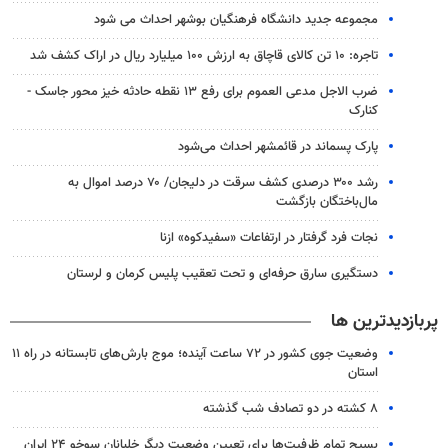
مجموعه جدید دانشگاه فرهنگیان بوشهر احداث می شود
تاجره: ۱۰ تن کالای قاچاق به ارزش ۱۰۰ میلیارد ریال در اراک کشف شد
ضرب الاجل مدعی العموم برای رفع ۱۳ نقطه حادثه خیز محور جاسک -
کنارک
پارک پسماند در قائمشهر احداث می‌شود
رشد ۳۰۰ درصدی کشف سرقت در دلیجان/ ۷۰ درصد اموال به
مال‌باختگان بازگشت
نجات فرد گرفتار در ارتفاعات «سفیدکوه» ازنا
دستگیری سارق حرفه‌ای و تحت تعقیب پلیس کرمان و لرستان
پربازدیدترین ها
وضعیت جوی کشور در ۷۲ ساعت آینده؛ موج بارش‌های تابستانه در راه ۱۱
استان
۸ کشته در دو تصادف شب گذشته
بسیج تمام ظرفیت‌ها برای تعیین وضعیت دیگر خلبانان سوخو ۲۴ ایران