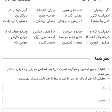
اگر میخوای
شست و شوی
پایان دغدغه
فرم خود را در
ایمپلنت کنی
عمقی کبد با
هزینه های
بزرگترین
الان وقتشه |
دمنوش سم زدای
دندان پزشکی با
جشنواره ایمپلنت
فقط با ۲۵
گیاهی
پک سفید کننده
تهران پر کنید ! |
ایمپلنت کره‌ای
جادوی درمان
با اعتماد بنفس
ویدیو هولناک از
میلیون تومان!!!
خانگی
فقط ۲۵ میلیون
درجه یک فقط 6
جای زخم در سه
لبخند بزن (ژل
جوان کارتن
میلیون تومن ✅
هفته! (همین
سفیدکننده
خوابی که
حالا رایگان
دندان40%تخفیف)
میلیاردر شد.
صحبت کنید)
آموزش رایگان
نظر شما
نظرات حاوی توهین و هرگونه نسبت ناروا به اشخاص حقیقی و حقوقی منتشر
نمی‌شود.
نظراتی که غیر از زبان فارسی یا غیر مرتبط با خبر باشد منتشر نمی‌شود.