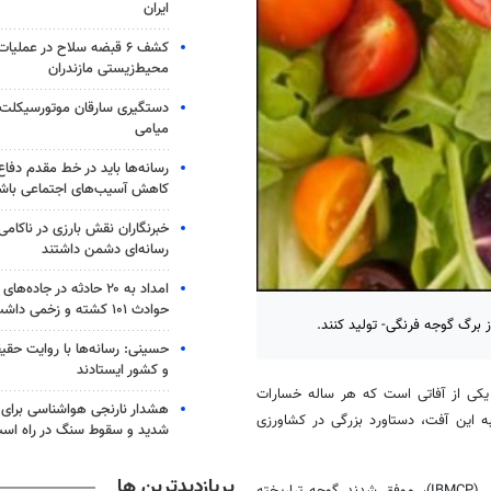
ایران
کشف ۶ قبضه سلاح در عملیا
محیط‌زیستی مازندران
میامی
رسانه‌ها باید در خط مقدم دفاع
کاهش آسیب‌های اجتماعی باش
خبرنگاران نقش بارزی در ناکامی
رسانه‌ای دشمن داشتند
امداد به ۲۰ حادثه در جاده
حوادث ۱۰۱ کشته و زخمی داشت
 برگ گوجه فرنگی- تولید کنند.
حسینی: رسانه‌ها با روایت حقیق
و کشور ایستادند
» یکی از آفاتی است که هر ساله خسارات
ه این آفت، دستاورد بزرگی در کشاورزی
شدید و سقوط سنگ در راه اس
پربازدیدترین ها
براین اساس محققان اسپانیایی در موسسه زیست شناسی مولکولی و سلولی (IBMCP)، موفق شدند گوجه تراریخته