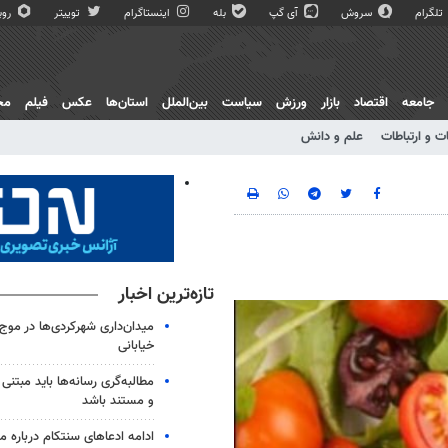
تلگرام
سروش
آی گپ
بله
اینستاگرام
توییتر
روبی
جامعه
اقتصاد
بازار
ورزش
سیاست
بین‌الملل
استان‌ها
عکس
فیلم
مج
ت و ارتباطات
علم و دانش
تازه‌ترین اخبار
خیابانی
مطالبه‌گری رسانه‌ها باید مبتنی
و مستند باشد
ادامه ادعاهای سنتکام درباره م