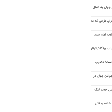
جوان به دنبال
جرای طرحی که به
لاب امام سید
 پرتگاه/ تارتار
 است/ تکذیب
وانان جهان در
صل جدید لیگ؛
ید خشم و قتل