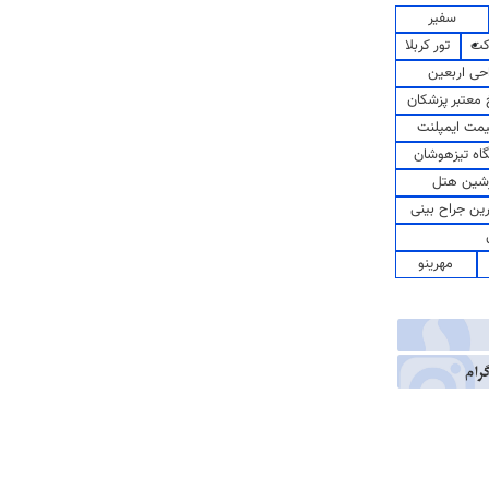
سفیر
کت
تور کربلا
حی اربعین
معتبر پزشکان
مت ایمپلنت
اه تیزهوشان
شین هتل
رین جراح بینی
مهرینو