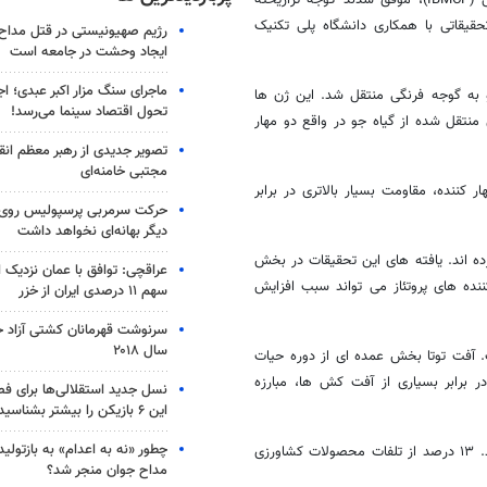
حقیقاتی با همکاری دانشگاه پلی تکنیک
رژیم صهیونیستی در قتل مداح 
ایجاد وحشت در جامعه است
ماجرای سنگ مزار اکبر عبدی؛ ا
 به گوجه فرنگی منتقل شد. این ژن ها
تحول اقتصاد سینما می‌رسد!
منتقل شده از گیاه جو در واقع دو مهار
تصویر جدیدی از رهبر معظم انق
مجتبی خامنه‌ای
کننده، مقاومت بسیار بالاتری در برابر
حرکت سرمربی پرسپولیس روی لبه
دیگر بهانه‌ای نخواهد داشت
 نیز در این پروژه شرکت کرده اند. یافته های این تحقیقات در بخش
عراقچی: توافق با عمان نزدیک
ده های پروتئاز می تواند سبب افزایش
سهم ۱۱ درصدی ایران از خزر
سرنوشت قهرمانان کشتی آزاد ج
سال ۲۰۱۸
. آفت توتا بخش عمده ای از دوره حیات
برابر بسیاری از آفت کش ها، مبارزه
نسل جدید استقلالی‌ها برای ف
این ۶ بازیکن را بیشتر بشناسید
چطور «نه به اعدام» به بازتول
سالانه ۴۰ درصد از محصولات زراعی در اثر آفات و بیماری ها از بین می روند. ۱۳ درصد از تلفات محصولات کشاورزی
مداح جوان منجر شد؟