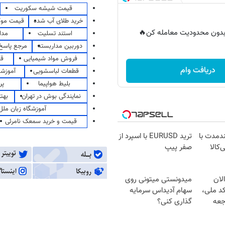
قیمت شیشه سکوریت
خرید طلای آب شده
قیمت مو
ر بدون محدودیت معامله کن🔥
استند تسلیت
مدا
دوربین مداربسته
مرجع پاسخ 
فروش مواد شیمیایی
قی
دریافت وام
قطعات لباسشویی
آموزشگ
بلیط هواپیما
پر
نمایندگی بوش در تهران
بهت
آموزشگاه زبان ملل
قیمت و خرید سمعک نامرئی
ندمدت با
ترید EURUSD با اسپرد از
‌کالا
صفر پیپ
لان
میدونستی میتونی روی
کد ملی،
سهام آدیداس سرمایه
جعه
گذاری کنی؟