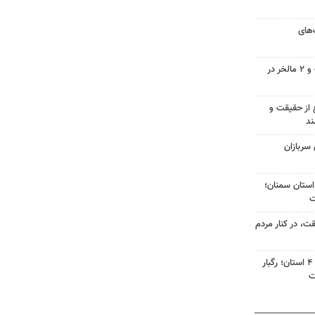
ت‌های
دستگیری سارقان موتورسیکلت و ۲ مالخر در
 از حقیقت و
ند
 سربازان
‌های استان سمنان؛
ت، در کنار مردم
هشدار نارنجی هواشناسی برای ۴ استان؛ رگبار
ت