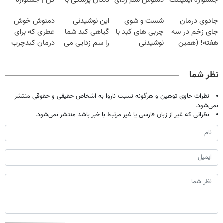
جشنواره ایمپلنت
دمنوش سم زدای
دندان پزشکی با
کن | جشنواره
تهران پر کنید ! |
گیاهی
پک سفید کننده
تموم نشه !!!
جادوی درمان
شست و شوی
این نوشیدنی
دمنوش خوش
فقط ۲۵ میلیون
خانگی
جای زخم در سه
چربی های کبد با
گیاهی کبد شما
عطری که برای
هفته! (همین
نوشیدنی
را سم زدایی می
درمان کبدچرب
حالا رایگان
گیاهی(55%تخفیف)
کند (با ضمانت
معجزه میکنه
صحبت کنید)
مرجوعی)
نظر شما
نظرات حاوی توهین و هرگونه نسبت ناروا به اشخاص حقیقی و حقوقی منتشر
نمی‌شود.
نظراتی که غیر از زبان فارسی یا غیر مرتبط با خبر باشد منتشر نمی‌شود.