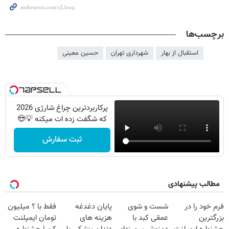
برچسب‌ها
استقبال از بهار
شهرداری تهران
حسین معینی
پرکاربردترین چراغ شارژی 2026
که شگفت زده ات میکنه 💡😍
ثبت سفارش
مطالب پیشنهادی
فرم خود را در
شست و شوی
پایان دغدغه
فقط با ؟ میلیون
بزرگترین
عمقی کبد با
هزینه های
تومان ایمپلنت