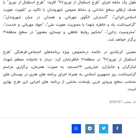
طول یک ماهه اجرای "طرح استقبال از نوروز۹۷" افزود: "طرح استقبال از نوروز" با
هدف ارتقای سطح شادابی و نشاط عمومی شهروندان با تاکید بر "تقویت هویت
اسلامی-ایرانی"، "گسترش الگوی مهربانی و همدلی در میان شهروندان"،
"گرامیداشت یاد و خاطره شهدا با محوریت هویت ملی"، "جهاد مهربانی و خدمت"،
"محرومیت زدایی"، "تحکیم روابط عاطفی و نوسازی معنوی" در سطح منطقه۲۱
برگزار خواهد شد.
معینی کربکندی در خاتمه درخصوص ویژه برنامه‌های اجتماعی-فرهنگی "طرح
استقبال از نوروز۹۷" در منطقه۲۱ خاطرنشان کرد: دیدار با خانواده معظم شهدا،
ایثارگران و جانبازان، غبارروبی ۲۹مسجد به صورت همزمان، برگزاری مراسم
گرامیداشت روز جمهوری اسلامی به همراه اجرای برنامه های هنری در بوستان های
منتخب سطح ورودی غربی پایتخت بخشی از برنامه های اجرایی این طرح بهاری
است.
کد مطلب
4255767