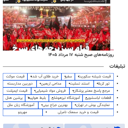
روزنامه‌های صبح شنبه ۱۷ مرداد ۱۴۰۵
تبلیغات
قیمت شیشه سکوریت
سفیر
خرید طلای آب شده
قیمت موکت
تور کربلا
استند تسلیت
مداحی اربعین
دوربین مداربسته
مرجع پاسخ معتبر پزشکان
فروش مواد شیمیایی
قیمت ایمپلنت
قطعات لباسشویی
آموزشگاه تیزهوشان
بلیط هواپیما
پرشین هتل
نمایندگی بوش در تهران
بهترین جراح بینی
آموزشگاه زبان ملل
قیمت و خرید سمعک نامرئی
مهرینو