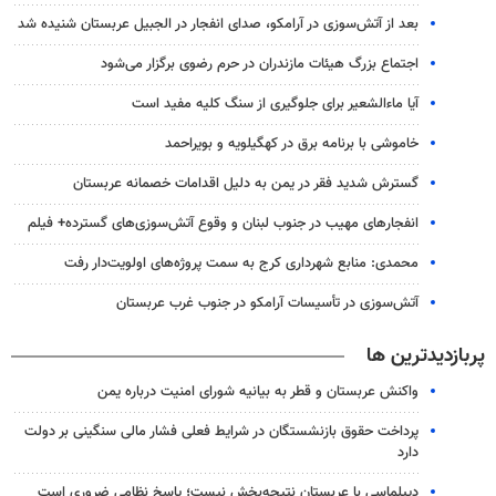
بعد از آتش‌سوزی در آرامکو، صدای انفجار در الجبیل عربستان شنیده شد
اجتماع بزرگ هیئات مازندران در حرم رضوی برگزار می‌شود
آیا ماءالشعیر برای جلوگیری از سنگ کلیه مفید است
خاموشی با برنامه برق در کهگیلویه و بویراحمد
گسترش شدید فقر در یمن به دلیل اقدامات خصمانه عربستان
انفجارهای مهیب در جنوب لبنان و وقوع آتش‌سوزی‌های گسترده+ فیلم
محمدی: منابع شهرداری کرج به سمت پروژه‌های اولویت‌دار رفت
آتش‌سوزی در تأسیسات آرامکو در جنوب غرب عربستان
پربازدیدترین ها
واکنش عربستان و قطر به بیانیه شورای امنیت درباره یمن
پرداخت حقوق بازنشستگان در شرایط فعلی فشار مالی سنگینی بر دولت
دارد
دیپلماسی با عربستان نتیجه‌بخش نیست؛ پاسخ نظامی ضروری است