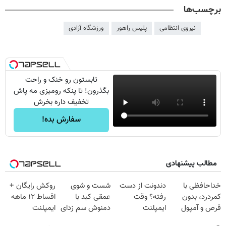
برچسب‌ها
نیروی انتظامی
پلیس راهور
ورزشگاه آزادی
تابستون رو خنک و راحت
بگذرون! تا پنکه رومیزی مه پاش
تخفیف داره بخرش
سفارش بده!
مطالب پیشنهادی
خداحافظی با
دندونت از دست
شست و شوی
روکش رایگان +
کمردرد، بدون
رفته؟ وقت
عمقی کبد با
اقساط ۱۲ ماهه
قرص و آمپول
ایمپلنت
دمنوش سم زدای
ایمپلنت
دیجیتاله
گیاهی