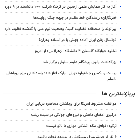
آغاز به کار همایش علمی اربعین در کربلا؛ شرکت ۳۰۰ دانشمند در ۹ دوره
خبرنگاران؛ رزمندگان خط مقدم در جبهه جنگ روایت‌ها
بیرانوند را منصفانه قضاوت کنید/ وضعیت تیم ملی با گذشته تفاوت دارد
فوتسال زنان ایران آماده جهش یا در آستانه بحران؟
تخلیه خوابگاه گلستان ۴ دانشگاه الزهرا(س) از امروز
بزرگداشت بانوی پیشگام علوم سلولی برگزار شد
بیست و یکمین جشنواره تهران-مبارک آغاز شد؛ پاسداشتی برای رویاهای
ناتمام
پربازدیدترین ها
موافقت مشروط آمریکا برای برداشتن محاصره دریایی ایران
درگیری اعضای داعش و نیروهای جولانی در سیده زینب
ترکیه: توافق مکه ائتلافی موازی با ناتو نیست
۶ نفر از حریق منزل مسکونی در مشهد نجات یافتند