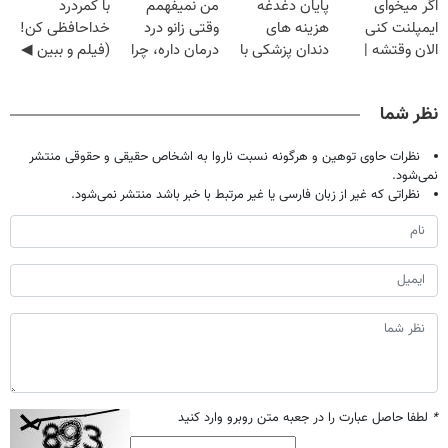
اگر میخوای
پایان دغدغه
من نمیفهمم
با کمردرد
ایمپلنت کنی
هزینه های
وقتی زانو درد
خداحافظی کن!
الان وقتشه |
دندان پزشکی با
درمان داره، چرا
(فیلم و ببین ◀
فقط با ۲۵
پک سفید کننده
دردش رو داری
پرسش‌نامه رو
میلیون تومان!!!
خانگی
تحمل میکنی؟❗
پرکن)
نظر شما
نظرات حاوی توهین و هرگونه نسبت ناروا به اشخاص حقیقی و حقوقی منتشر
نمی‌شود.
نظراتی که غیر از زبان فارسی یا غیر مرتبط با خبر باشد منتشر نمی‌شود.
*
لطفا حاصل عبارت را در جعبه متن روبرو وارد کنید