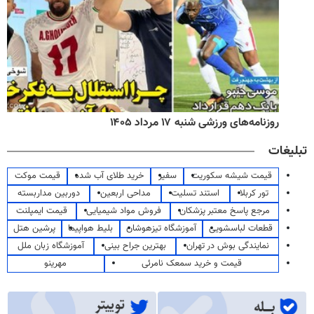
روزنامه‌های ورزشی شنبه ۱۷ مرداد ۱۴۰۵
تبلیغات
قیمت شیشه سکوریت
سفیر
خرید طلای آب شده
قیمت موکت
تور کربلا
استند تسلیت
مداحی اربعین
دوربین مداربسته
مرجع پاسخ معتبر پزشکان
فروش مواد شیمیایی
قیمت ایمپلنت
قطعات لباسشویی
آموزشگاه تیزهوشان
بلیط هواپیما
پرشین هتل
نمایندگی بوش در تهران
بهترین جراح بینی
آموزشگاه زبان ملل
قیمت و خرید سمعک نامرئی
مهرینو