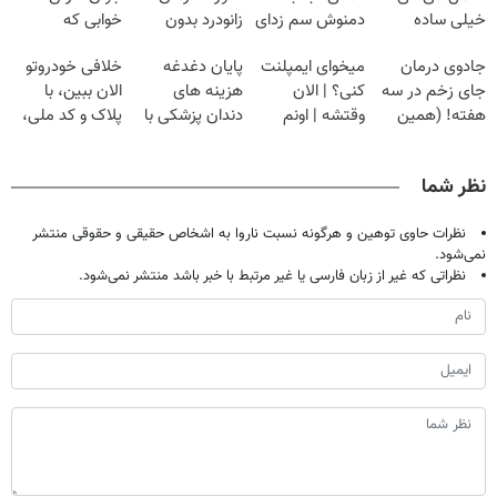
خیلی ساده
دمنوش سم زدای
زانودرد بدون
خوابی که
درمنزل درمانش
گیاهی
قرص
میلیاردر شد.
جادوی درمان
میخوای ایمپلنت
پایان دغدغه
خلافی خودروتو
کن
آموزش رایگان
جای زخم در سه
کنی؟ | الان
هزینه های
الان ببین، با
هفته! (همین
وقتشه | اونم
دندان پزشکی با
پلاک و کد ملی،
حالا رایگان
فقط با ۲۵
پک سفید کننده
بدون نیاز به
صحبت کنید)
میلیون تومان!!!
خانگی
مراجعه حضوری
نظر شما
نظرات حاوی توهین و هرگونه نسبت ناروا به اشخاص حقیقی و حقوقی منتشر
نمی‌شود.
نظراتی که غیر از زبان فارسی یا غیر مرتبط با خبر باشد منتشر نمی‌شود.