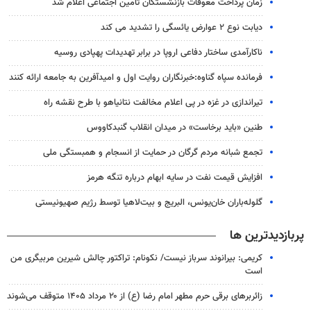
زمان پرداخت معوقات بازنشستگان تامین اجتماعی اعلام شد
دیابت نوع ۲ عوارض یائسگی را تشدید می کند
ناکارآمدی ساختار دفاعی اروپا در برابر تهدیدات پهپادی روسیه
فرمانده سپاه گناوه:خبرنگاران روایت اول و امیدآفرین به جامعه ارائه کنند
تیراندازی در غزه در پی اعلام مخالفت نتانیاهو با طرح نقشه راه
طنین «باید برخاست» در میدان انقلاب گنبدکاووس
تجمع شبانه مردم گرگان در حمایت از انسجام و همبستگی ملی
افزایش قیمت نفت در سایه ابهام درباره تنگه هرمز
گلوله‌باران خان‌یونس، البریج و بیت‌لاهیا توسط رژیم صهیونیستی
پربازدیدترین ها
کریمی: بیرانوند سرباز نیست/ نکونام: تراکتور چالش شیرین مربیگری من
است
زائربرهای برقی حرم مطهر امام رضا (ع) از ۲۰ مرداد ۱۴۰۵ متوقف می‌شوند