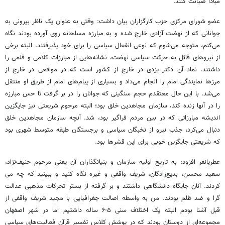
مبادا صیانت کنند.
عضو شورای مرکزی حزب کارگزاران بیان داشت: وقتی به عنوان یک ناظر بیرونی به
جوانانی که از نهضت آزادی خارج شده و به مبارزه مسلحانه روی آورده بودند نگاه
می‌کنم، متوجه می‌شوم که نوعی انفعال سیاسی را برای خود پذیرفتند. البته برخی
از نیروهای قائل به حرکت سیاسی نهضت، نشانه‌هایی از مبارزات کلامی و قلمی را
داشتند. نماد آن دکتر یزدی در خارج از کشور است که در مواقعی در خارج از
مرزها نمایندگی امام را انجام می‌داد و بسیاری از پیام‌های امام از طریق او منتقل
می‌شد. با این حال معتقدم حجم سنگینی که جوانان را در بر گرفت تا حس مبارزه
را در آنها زنده کند، سازمان مجاهدین خلق بود؛ البته مرحوم شریعتی نیز جایگزین
اندیشه مبارزاتی که در بین مردم فراگیر بود، شد. آنچه سازمان مجاهدین خلق
دنبال می‌کرد، جذب نیرو از نخبگان سیاسی و برجستگان طبقه متوسط شهری بود
که شریعتی جایگزین خوبی برای این قشرها بود.
عطریانفر افزود: به تاریخ اولیه سازمان و بنیانگذاران آن یعنی مرحوم حنیف‌نژاد،
سعید محسن، بدیع‌زادگان، شریف واقفی و غیره نگاه کنید و ببینید که چه می
کردند. آنان جایگاه دانشگاهی داشتند و بر گرفته از بستر تحرکات مذهبی عدالت
گرا و ضد ظلم بودند. من به واسطه اصالت جغرافیایی با مجید شریف واقفی از
قبل آشنا بودم البته یک اختلاف سنی ۵-۶ ساله داشتیم اما در شهر اصفهان
مجموعه‌ای از دوستان بودند که در پوشش کلاس تفسیر قرآن فعالیت‌های سیاسی