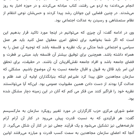
انجام می‌دادند؛ به اردو می رفتند، کتاب مبادله می‌کردند و در حوزه اخبار به روز
می‌شدند. در چنین فضایی این جوانان رشد پیدا کردند و حس‌شان نوعی انتقام از
نظام ستمشاهی و رسیدن به عدالت اجتماعی بود.
وی در ادامه گفت: آن چیزی که می‌توانیم در اینجا مورد تاکید قرار بدهیم این
است که اگر شما بخواهید برای تحقق امری معقول عمل کنید باید هر عمل
سیاسی و اجتماعی شما متکی بر یک نظریه و فلسفه باشد که توجیه آن عمل را به
همراه داشته باشد. هم‌چنین برای توفیق بیشتر آن فلسفه باید مبتنی بر فطرت و
فضای جامعه باشد و افراد جامعه نقش‌آفرینان آن باشند. در حقیقت، برای تحقق
این امر باید قائل به قبول و اقبال جامعه نسبت به آن موضوع باشیم. مشکلی که
سازمان مجاهدین خلق پیدا کرد علیرغم اینکه بنیانگذاران اولیه آن ضد ظلم و
عدالت گرا بودند از دست دادن همین مقبولیت عمومی بود. این‌که آیا می‌توانستند
نظریه خود را فراگیر کنند من فکر می کنم که آنان در این زمینه دچار مشکل شده
بود.
عضو شورای مرکزی حزب کارگزاران در مورد تغییر رویکرد سازمان به مارکسیسم
گفت: هر فرآیندی که به نسبت قدرت پیش می‌رود در کنار آن آرام آرام
عارضه‌هایی نیز تشکیل می‌شود و یک فرآیند جعلی نیز در کنار آن شکل می‌گیرد. از
آنجا که اعضای سازمان مجاهدین به سمت کسب قدرت و مبارزه می‌رفتند اولین