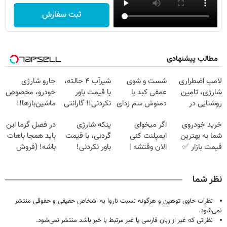
ثبت سفارش
مطالب پیشنهادی
لامپ اضطراری
شست و شوی
شیر‌آب ۴ حالته،
جارو شارژی
شارژی، تامین
عمقی کبد با
با قیمت باور
خودرو، مخصوص
روشنایی در
دمنوش سم زدای
نکردنی!! گارانتی
ماشین‌باز‌ها!!
شرایط بحرانی
گیاهی
تعویض و برگشت
قیمت با تخفیف:
خرید خودروی
اگر میخوای
پنکه شارژی
در فصل گرما این
فقط 1,499,000
شما به بهترین
ایمپلنت کنی
گردنی، با قیمت
باید همجا باهات
قیمت بازار ✅
الان وقتشه |
باور نکردنی!
باشه! (فروش
فقط با ۲۵
(فرصت محدود)
ویژه نصف قیمت
میلیون تومان!!!
بازار)
نظر شما
نظرات حاوی توهین و هرگونه نسبت ناروا به اشخاص حقیقی و حقوقی منتشر
نمی‌شود.
نظراتی که غیر از زبان فارسی یا غیر مرتبط با خبر باشد منتشر نمی‌شود.