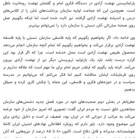
پارلمانیستی نهضت آزادی در دستگاه فکری امام و گفتمان نهضت روحانیت باطل
است. هم‌چنین این که جماعت اولیه سازمان برداشت‌های شان را از کلاس‌های
درس و اندیشه نهضت آزادی گرفتند نیز ثابت شده است اما اینکه بگوییم عمل
روی صحنه مبارزاتی آنان نسبتی با سازمان دارد را نمی‌توانم بپذیرم.
وی ادامه داد: اگر بخواهیم بگوییم که پایه فلسفی سازمان نسبتی با پایه فلسفه
نهضت آزادی برقرار می‌کند و بخواهیم بگوییم که تمام آنچه سازمان انجام می‌دهد
محصول طبیعی نهضت آزادی است محل خدشه است. چرا که اگر قرار بود این
گزاره درست باشد باید یک بازتولید تروریستی دیگر نیز از نهضت آزادی بیرون
می‌آمد. البته باید بگویم که اینقدر حریم امام برای ما مهم است که علاقه نداریم بر
روی فرمایشات ایشان مناقشه کنیم اما فکر می‌کنم که می‌توانیم در مدرسه
سیاست و در حوزه‌های فکری و فلسفی، این جمله را چکش کاری کرده و صیقل
بدهیم.
عطریانفر در بخش دوم صحبت‌های خود در مورد فصل جدید دشمنی‌های سازمان
مجاهدین خلق نسبت به مردم ایران گفت: تصویری که امروز سازمان از خود عرضه
می‌کند به مراتب از دورانی که در ایران بود، ضعیف تر است و دلایل زیادی برای
این موضوع وجود دارد. باور دارم که رویکرد اطلاعاتی نهادهای امنیتی ایران کاملا
هوشمندانه، مدبرانه و قابل دفاع است. اکنون ۸۰ تا ۸۵ درصد از نیروهایی که آنان