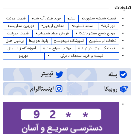
تبلیغات
قیمت شیشه سکوریت
سفیر
خرید طلای آب شده
قیمت موکت
تور کربلا
استند تسلیت
مداحی اربعین
دوربین مداربسته
مرجع پاسخ معتبر پزشکان
فروش مواد شیمیایی
قیمت ایمپلنت
قطعات لباسشویی
آموزشگاه تیزهوشان
بلیط هواپیما
پرشین هتل
نمایندگی بوش در تهران
بهترین جراح بینی
آموزشگاه زبان ملل
قیمت و خرید سمعک نامرئی
مهرینو