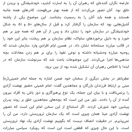
عارضه نگران کننده‌ای که رهبران آن را به اسارت کشید، خودشیفتگی و بریدن از
خلق بود. آنان تصور می‌کردند که از همه بهتر می‌فهمند، کادرهای همه جانبه
هستند و همه باید آنان را به رسمیت بشناسد. این موضوع یکی از پاشنه
آشیل‌هایی بود که سازمان را گرفتار کرد و قبل از سال‌های ۵۰ و ۵۱ به شکل
خودشیفتگی در سازمان خود را نشان داد و پس از آن هم که همه چیز بر هم
خورد و به دلیل برخوردهای ساواک، نظام سازمان بر هم ریخت، بنابر این خود را
در قالب مبارزه مسلحانه نشان داد. در همین ایام افرادی وارد سازمان شدند که
روحیه مبارزه وحشیانه داشته و نوعی نفوذ را برای بر هم زدن معادلات بچه
مذهبی‌ها اجرا می‌کردند. این موضوعات باعث شد که سرنوشت سازمان که در
ابتدا با اخلاص رهبران آن تشکیل شده بود از بین برود.
عطریانفر در بخش دیگری از سخنان خود ضمن اشاره به جمله امام خمینی(ره)
مبنی بر ارتباط فرزندان بازرگان و مجاهدین گفت: امام خمینی حضور نهضت آزادی
را برنمی‌تافت و با بیان این جمله، یک نوع پرهیزگاری و دور باش به افراد بیرون
آمده از آن را دادند. باور من این است که بچه‌های مجاهدین خلق بر روند پدران
پیشین خود شورش کردند. اگر استنتاج از این سخن امام این است که تصویر
نهضت آزادی عینا همان چیزی است که یک سازمان تروریستی دارد، من آن را
نمی‌پذیرم. در حقیقت انصاف نیست که بگوییم نهضت آزادی یک نهاد تروریستی
است. با این حال چیزی که قطعی است این است که رویکرد سیاسی مبارزات