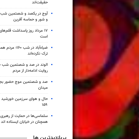
حقیقت‌اند
آوج در یکصد و شصتمین شب؛ ا
و شور و حماسه آفرین
۱۷ مرداد روز پاسداشت قلم‌ها
است
ضیاء‌آباد در شب ۶۰
ترک نکرده‌اند
الوند در صد و شصتمین شب ح
روایت ادامه‌دار از مردم
صد و شصتمین موج حضور بجنو
میدان
حال و هوای سرزمین خورشید 
۱۵۹
سلماسی‌ها در حمایت از رهبری 
همچنان در خیابان ایستاده اند
پربازدیدترین ها