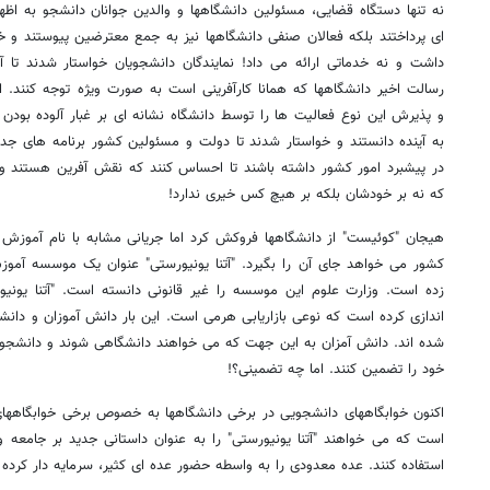
نه تنها دستگاه قضایی، مسئولین دانشگاهها و والدین جوانان دانشجو به ا
ای پرداختند بلکه فعالان صنفی دانشگاهها نیز به جمع معترضین پیوستند و خ
داشت و نه خدماتی ارائه می داد! نمایندگان دانشجویان خواستار شدند تا آن
رسالت اخیر دانشگاهها که همانا کارآفرینی است به صورت ویژه توجه کنند. ال
و پذیرش این نوع فعالیت ها را توسط دانشگاه نشانه ای بر غبار آلوده بود
به آینده دانستند و خواستار شدند تا دولت و مسئولین کشور برنامه های 
در پیشبرد امور کشور داشته باشند تا احساس کنند که نقش آفرین هستند و 
که نه بر خودشان بلکه بر هیچ کس خیری ندارد!
هیجان "کوئیست" از دانشگاهها فروکش کرد اما جریانی مشابه با نام آموزش 
کشور می خواهد جای آن را بگیرد. "آتنا یونیورستی" عنوان یک موسسه آمو
زده است. وزارت علوم این موسسه را غیر قانونی دانسته است. "آتنا یونیور
اندازی کرده است که نوعی بازاریابی هرمی است. این بار دانش آموزان و دانش
شده اند. دانش آمزان به این جهت که می خواهند دانشگاهی شوند و دانشجویان
خود را تضمین کنند. اما چه تضمینی؟!
اکنون خوابگاههای دانشجویی در برخی دانشگاهها به خصوص برخی خوابگاههای د
است که می خواهند "آتنا یونیورستی" را به عنوان داستانی جدید بر جامعه و
استفاده کنند. عده معدودی را به واسطه حضور عده ای کثیر، سرمایه دار کرده و