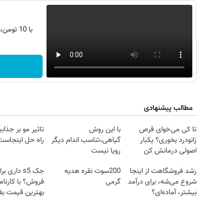
با 10 تومن، s25 اولترا بخر | اقساط 2 ساله
مطالب پیشنهادی
تا کی می‌خوای قرص
با این روش
تاثیر مو بر جذاب
زانودرد بخوری؟ یکبار
گیاهی،تناسب اندام دیگر
راه حل اینجاست
اصولی درمانش کن
رویا نیست
رشد فروشگاهت از اینجا
200سوت نقره هدیه
جک s5 داری بر
شروع می‌شه، برای درآمد
گرمی
فروش؟ با کارنام
بیشتر، آماده‌ای؟
بهترین قیمت ب