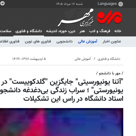
شنبه ۱۷ مرداد ۱۴۰۵
خانه
فرهنگ و ادب
هنر
دين، حوزه، انديشه
دانشگاه و فناوری
سلامت
عناوین اخبار
آموزش عالی
دانشجویی
فناوری های نوین
فناوری اطلاعا
دانشگاه و فناوری
آموزش عالی
۵ اردیبهشت ۱۳۸۶، ۱۴:۲۶
/ مهر با دانشجو /
"آتنا یونیورسیتی" جایگزین "گلدکوییست" در دا
یونیورستی" ؛ سراب زندگی بی‌دغدغه دانشجو
استاد دانشگاه در راس این تشکیلات