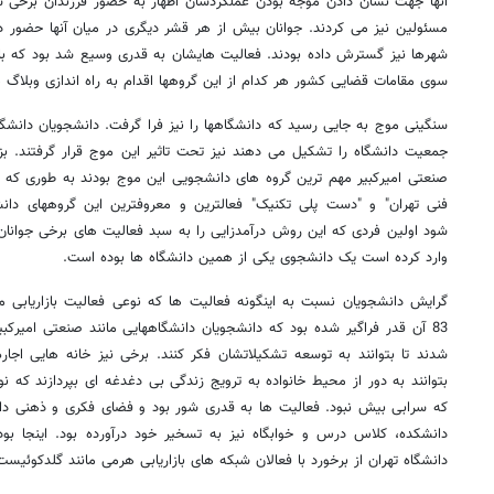
آنها جهت نشان دادن موجه بودن عملکردشان اظهار به حضور فرزندان برخی 
مسئولین نیز می کردند. جوانان بیش از هر قشر دیگری در میان آنها حضور د
شهرها نیز گسترش داده بودند. فعالیت هایشان به قدری وسیع شد بود که با
سوی مقامات قضایی کشور هر کدام از این گروهها اقدام به راه اندازی وبلاگ ه
سنگینی موج به جایی رسید که دانشگاهها را نیز فرا گرفت. دانشجویان دانش
جمعیت دانشگاه را تشکیل می دهند نیز تحت تاثیر این موج قرار گرفتند. بزر
صنعتی امیرکبیر مهم ترین گروه های دانشجویی این موج بودند به طوری که ب
فنی تهران" و "دست پلی تکنیک" فعالترین و معروفترین این گروههای دان
شود اولین فردی که این روش درآمدزایی را به سبد فعالیت های برخی جوانا
وارد کرده است یک دانشجوی یکی از همین دانشگاه ها بوده است.
گرایش دانشجویان نسبت به اینگونه فعالیت ها که نوعی فعالیت بازاریابی 
83 آن قدر فراگیر شده بود که دانشجویان دانشگاههایی مانند صنعتی امیرکبیر
شدند تا بتوانند به توسعه تشکیلاتشان فکر کنند. برخی نیز خانه هایی اجاره 
بتوانند به دور از محیط خانواده به ترویج زندگی بی دغدغه ای بپردازند که 
که سرابی بیش نبود. فعالیت ها به قدری شور بود و فضای فکری و ذهنی دان
دانشکده، کلاس درس و خوابگاه نیز به تسخیر خود درآورده بود. اینجا ب
دانشگاه تهران از برخورد با فعالان شبکه های بازاریابی هرمی مانند گلدکوئیست 