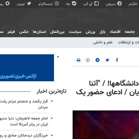
تلگرام
سروش
آی گپ
بله
اینستاگرام
توییتر
روبی
جامعه
اقتصاد
بازار
ورزش
سیاست
بین‌الملل
استان‌ها
عکس
فیلم
مج
ت و ارتباطات
علم و دانش
نشگاهها! / "آتنا
یان / ادعای حضور یک
تازه‌ترین اخبار
قرار یکصد و شصتم مردم رشت 
میدان
امام جمعه لاهیجان: دنیا مدیو
ایران در برابر آمریکا است
خبرنگاران دیده‌بانان صادق و روا