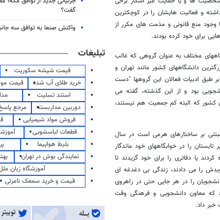
جزئیاتی جدید از توافق مکه؛ مق
شخصیت ها و یا حمایت غیر آشکار برخی
گفت؟
اشته و فعالیت هایشان را در کوچکترین
 وجود منع قانونی و مذمت های مکرر از
واکنش صنعا به توافق سه جانب
ایی برای خود کرده بودند.
تبلیغات
گاههای مختلف به عنوان گروهی که غالب
گترین دانشگاههای کشور مانند تهران و
قیمت شیشه سکوریت
ر طبق ادبیات فعالان این گروهها "دست
خرید طلای آب شده
قیمت مو
شجویی بود و از این گذشته، گفته می
استند تسلیت
مدا
ن کشور که البته کم جمعیت هم نیستند،
دوربین مداربسته
مرجع پاسخ 
فروش مواد شیمیایی
قی
قطعات لباسشویی
آموزشگ
مبتنی بر ساختارهای هرمی است در سال
بلیط هواپیما
پر
 تابستان را در خوابگاههای خود ماندگار
نمایندگی بوش در تهران
بهت
کردند یا دفاتری را برای خود گزیدند تا
آموزشگاه زبان ملل
نویدش را می دادند، زندگی بی دغدغه ای
قیمت و خرید سمعک نامرئی
شجویان را در هر جایی حتی در راهروی
ود که معاون دانشجویی و فرهنگی وقت
خبر داد.