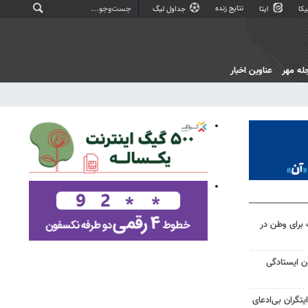
نتایج زنده
کا
ایتا
جداول لیگ
له مهر
عناوین اخبار
برای وطن در
ن ایستادگی
یتگران بی‌ادعای