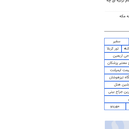
ام ترکیه ای چه
ه مکه
سفیر
کت
تور کربلا
حی اربعین
معتبر پزشکان
مت ایمپلنت
اه تیزهوشان
شین هتل
رین جراح بینی
مهرینو