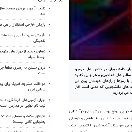
شد
بازیکن خارجی استقلال راهی فو
افزایش سپرده قانونی بانک‌ها؛ ت
نقدینگی
تصاویر جدید از پهپادهای منهدم
توسط سپاه
دروغ بستن به رهبری قطعاً جرم
 میان دانشجویان در کلاس های درس،
است
 سالن های غذاخوری و هر جایی که رد
با رمزها و رازهای خودشان بیان می
موافقت مشروط آمریکا برای بر
اه های دانشجویی که مدتی است آغاز
دریایی ایران
 می پردازیم.
اجرای آزمون‌های غربالگری دان
ثبت نام نهایی در مدارس است
ه در پی رواج برخی روش های درآمدزایی
«توافق مکه» و معمای امنیت؛ چ
ا نوید می دادند. روابط عاطفی و دوستی
به‌تنهایی کافی نیست؟
 می خواستند آینده شان را تضمین کنند.