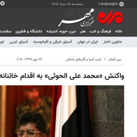
پنجشنبه ۱۵ مرداد ۱۴۰۵
خانه
فرهنگ و ادب
هنر
دين، حوزه، انديشه
دانشگاه و فناوری
سلامت
عناوین اخبار
ایران در جهان
آسیای شرقی و اقیانوسیه
آسیای غربی
اور
بین الملل
غرب آسیا و آفریقای شمالی
۲۸ مهر ۱۳۹۹، ۸:۲۰
واکنش «محمد علی الحوثی» به اقدام خائنانه