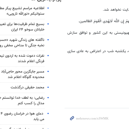
اطلاعیه مراسم تشییع پیکر مط
ایت نخواهد شد.
ستوانیکم «نورالله نارویی»
ن اللَّه لَایَهْدِی الْقَومَ الظالمین.
بسیج تمام ظرفیت‌ها برای تعی
خلبانان سوخو ۲۴ ایران
هیونیستی به این کشور و توافق سازش
ناگفته های زندگی شهید «حسین
نخبه جنگی تا مداحی مخفی رو
ه، یکشنبه شب در اعتراض به عادی سازی
نفرات دعوت شده به اردوی تی
فرنگی اعلام شدند
مسیر جایگزین محور حاجی‌آباد 
محدوده گلوگاه اعلام شد
محمد حقیقی درگذشت
رضایی: به لطف خدا توانستم خ
مدال را کسب کنم
دم
می یابد