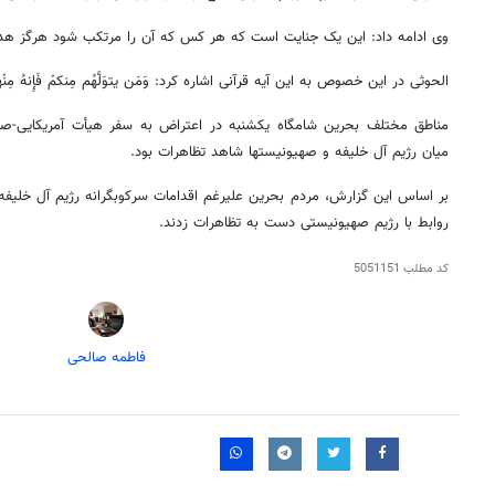
وی ادامه داد: این یک جنایت است که هر کس که آن را مرتکب شود هرگز هد
الحوثی در این خصوص به این آیه قرآنی اشاره کرد: وَمَن یتوَلَّهُم مِنکمْ فَإِنهُ مِنْهمْ إِ
مناطق مختلف بحرین شامگاه یکشنبه در اعتراض به سفر هیأت آمریکایی-ص
میان رژیم آل خلیفه و صهیونیستها شاهد تظاهرات بود.
بر اساس این گزارش، مردم بحرین علیرغم اقدامات سرکوبگرانه رژیم آل خلیف
روابط با رژیم صهیونیستی دست به تظاهرات زدند.
کد مطلب
5051151
فاطمه صالحی