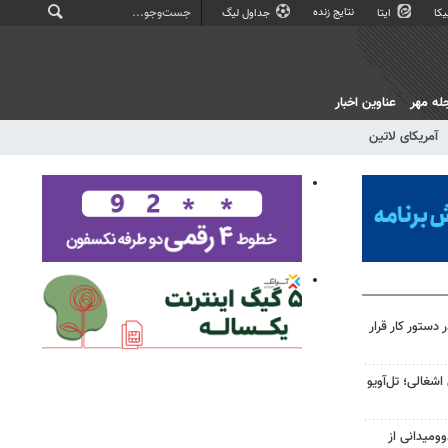
نتایج زنده
کا
ایتا
جداول لیگ
له مهر
عناوین اخبار
آمریکای لاتین
 دستور کار قرار
شغالی؛ تل‌آویو
ومیدانی از