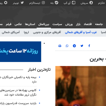
تلگرام
سروش
آی گپ
بله
اینستاگرام
توییتر
روبی
جامعه
اقتصاد
بازار
ورزش
سیاست
بین‌الملل
استان‌ها
عکس
فیلم
مج
اسیا
غرب آسیا و آفریقای شمالی
آفریقای مرکزی و جنوبی
اروپا
آمریکای شمالی
 بحرین
تازه‌ترین اخبار
بیمه پایه و تکمیلی خبرنگاران در
دارد
کابوس پهپادها در سرزمین‌های ا
نگران ترور مقامات خود شد
بازدید سرپرست فدراسیون پارادو