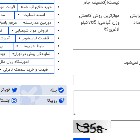
نیست!(تخفیف جام
خرید طلای آب شده
قیمت مو
جهانی)
استند تسلیت
مدا
زایش
موثرترین روش کاهش
اد
وزن گیاهی! 5تا۷کیلو
دوربین مداربسته
مرجع پاسخ 
لاغری😍
فروش مواد شیمیایی
قی
قطعات لباسشویی
آموزشگ
بلیط هواپیما
پر
نمایندگی بوش در تهران
بهت
آموزشگاه زبان ملل
نمی‌شود.
قیمت و خرید سمعک نامرئی