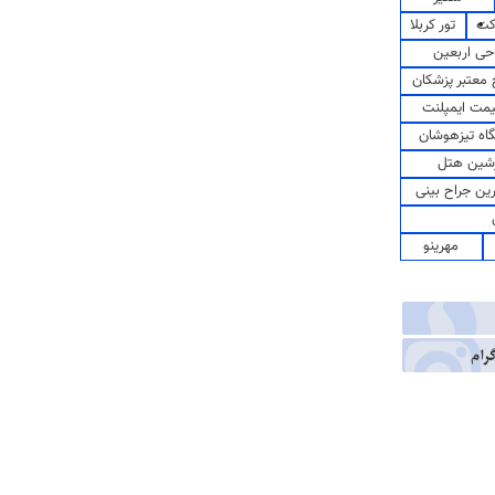
کت
تور کربلا
حی اربعین
معتبر پزشکان
مت ایمپلنت
اه تیزهوشان
شین هتل
رین جراح بینی
مهرینو