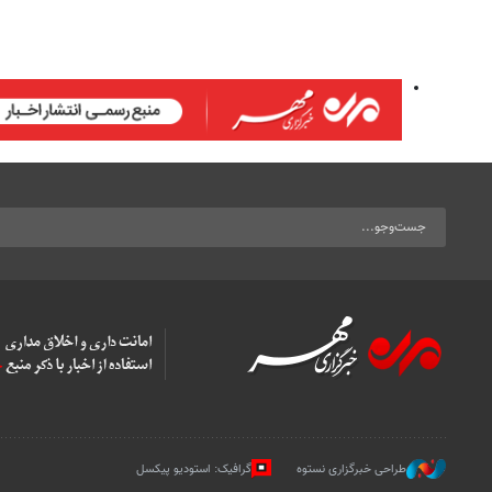
طراحی خبرگزاری نستوه
گرافیک: استودیو پیکسل