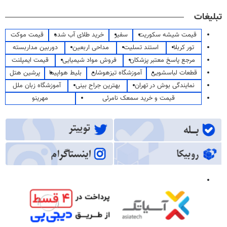
تبلیغات
قیمت شیشه سکوریت
سفیر
خرید طلای آب شده
قیمت موکت
تور کربلا
استند تسلیت
مداحی اربعین
دوربین مداربسته
مرجع پاسخ معتبر پزشکان
فروش مواد شیمیایی
قیمت ایمپلنت
قطعات لباسشویی
آموزشگاه تیزهوشان
بلیط هواپیما
پرشین هتل
نمایندگی بوش در تهران
بهترین جراح بینی
آموزشگاه زبان ملل
قیمت و خرید سمعک نامرئی
مهرینو