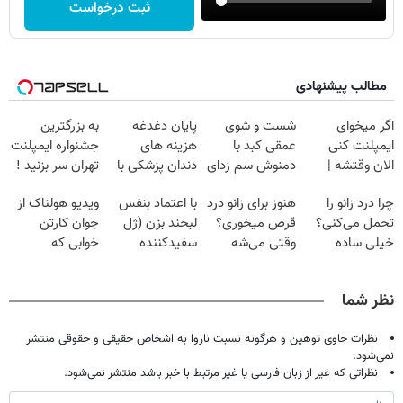
ثبت درخواست
مطالب پیشنهادی
اگر میخوای
شست و شوی
پایان دغدغه
به بزرگترین
ایمپلنت کنی
عمقی کبد با
هزینه های
جشنواره ایمپلنت
الان وقتشه |
دمنوش سم زدای
دندان پزشکی با
تهران سر بزنید !
فقط با ۲۵
گیاهی
پک سفید کننده
| فقط ۲۵
چرا درد زانو را
هنوز برای زانو درد
با اعتماد بنفس
ویدیو هولناک از
میلیون تومان!!!
خانگی
میلیون !
تحمل می‌کنی؟
قرص میخوری؟
لبخند بزن (ژل
جوان کارتن
خیلی ساده
وقتی می‌شه
سفیدکننده
خوابی که
درمنزل درمانش
بدون عمل
دندان40%تخفیف)
میلیاردر شد.
کن
درمانش کرد؟؟؟؟
آموزش رایگان
نظر شما
نظرات حاوی توهین و هرگونه نسبت ناروا به اشخاص حقیقی و حقوقی منتشر
نمی‌شود.
نظراتی که غیر از زبان فارسی یا غیر مرتبط با خبر باشد منتشر نمی‌شود.