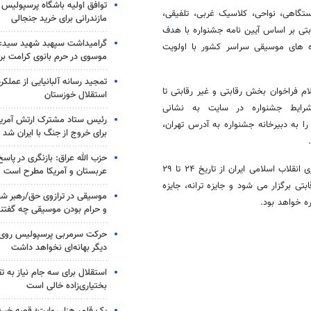
توافق اولیه باشگاه پرسپولیس 
تگاهی، نواحی، کلاسیک غربی، تلفیقی،
مازندرانی برای خرید جنجالی
بتی بر اساس آیین نامه جشنواره با هدف
گرامیداشت سپهبد شهید سیدعب
ه های موسیقی سراسر کشور با اولویت
موسوی در حرم بانوی کرامت برگ
تمجید رسانه آلبانیایی از عملکر
م فراخوان بخش رقابتی و غیر رقابتی تا
استقلال خوزستان
فرصت دارند بر اساس شرایط جشنواره در سایت به نشانی
رئیس ستاد مشترک ارتش آمریکا
ی آثار خود را به دبیرخانه جشنواره به آدرس تهران،
برای خروج از جنگ با ایران شد
حزب الله عراق: بازنگری در پاسخ
سی‌ و هفتمین جشنوارۀ موسیقی فجر هم‌زمان و در گرامیداشت سالگرد پیروزی انقلاب اسلامی ایران از تاریخ ۲۴ تا ۲۹
عربستان و آمریکا مطرح است
قابتی برگزار می شود و جایزه ترانه، جایزه
موسیقی در ترازوی حق/رهبر شهی
ه خواهد بود.
و حرام بودن موسیقی چه گفتن
حرکت سرمربی پرسپولیس روی لبه
دیگر بهانه‌ای نخواهد داشت
استقلال برای سه جام نیاز به 
بختیاری‌زاده خالی است
یک قلم، هزار روایت؛ قصه خبرن