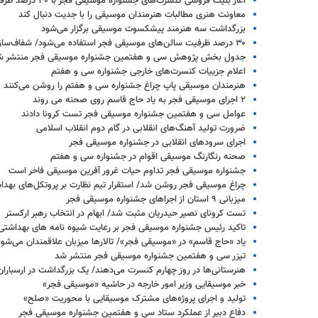
آغاز بلیت فروشی کنسرت‌های جشنواره موسیقی فجر با ۳۰ درصد ظرفیت
معاونت هنری مطالبات هنرمندان موسیقی را با جدیت دنبال کند
بزرگداشت سه هنرمند پیشکسوت موسیقی برگزار می‌شود
۳۰ درصد ظرفیت سالن‌های موسیقی فجر استفاده می‌شود/ شفاف‌سازی مالی
جدول بخش پژوهش سی و هفتمین جشنواره موسیقی فجر منتشر ش
اعلام جزییات کنسرت‌های خارجی جشنواره سی و هفتم
هنرمندان موسیقی پاپ چراغ جشنواره سی و هفتم را روشن می‌کنند
۲ اجرای موسیقی فجر به یاد حاج قاسم روی صحنه می روند
عوامل سی و هفتمین جشنواره موسیقی فجر تست کرونا دادند
ضرورت تولید آهنگ‌های انقلابی در گام دوم انقلاب اسلامی
اجرای سرودهای انقلابی در جشنواره موسیقی فجر
صحنه رنگارنگ موسیقی اقوام در جشنواره سی و هفتم
جشنواره موسیقی فجر تداوم حیات غرور آفرین موسیقی فاخر است
چراغ موسیقی فجر روشن شد/ استقرار تیم نظارت بر پروتکل‌های بهدا
میزبانی ۹ استان از اجراهای جشنواره موسیقی فجر
تست کرونای نصیر حیدریان مثبت شد/ ابهام در انتخاب رهبر ارکستر
تاکید رئیس جشنواره موسیقی فجر بر رعایت شیوه نامه های بهداشتی
یاد «حاج قاسم» در «موسیقی فجر»/ تالارها میزبان علاقمندان می‌شون
تیزر سی و هفتمین جشنواره موسیقی فجر منتشر شد
هنرستانی‌ها در روز چهارم کنسرت می‌دهند/ یک بزرگداشت در ارسباران
خبر موسیقایی وزیر امور خارجه در حاشیه «موسیقی فجر»
تولید و اجرای پروژه‌های مشترک موسیقایی با محوریت «صلح»
دفاع دبیر از عملکرد ستاد سی و هفتمین جشنواره موسیقی فجر