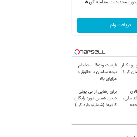
ر بدون محدودیت معامله کن🔥
دریافت وام
 رو یکبار
فرصت ویژه‼️ استخدام
ان کن!
بیمه سامان با حقوق و
مزایای بالا
لان
برای رهایی از بی پولی
کد ملی،
دیدن همین دوره رایگان
جعه
کافیه! (شمارتو وارد کن)