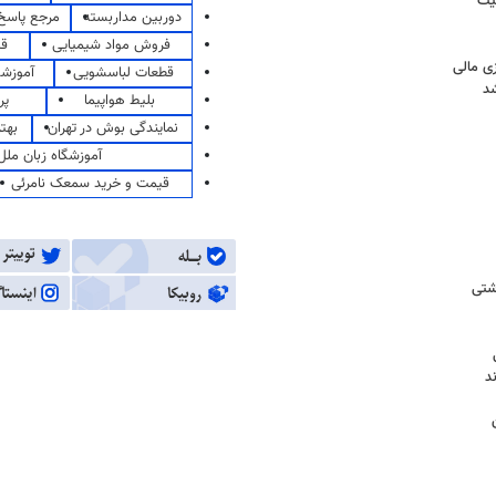
دوربین مداربسته
مرجع پاسخ 
فروش مواد شیمیایی
قی
قطعات لباسشویی
آموزشگ
د
بلیط هواپیما
پر
نمایندگی بوش در تهران
بهت
آموزشگاه زبان ملل
قیمت و خرید سمعک نامرئی
شتی
د