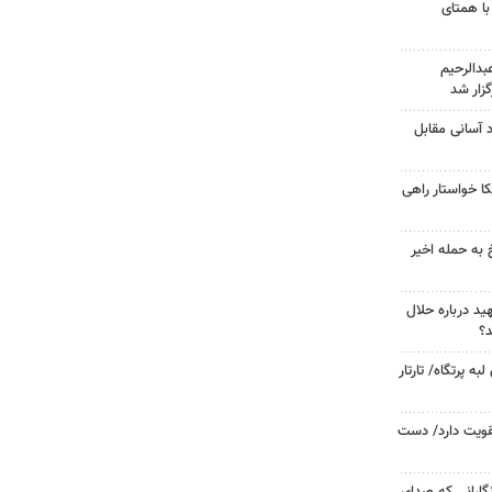
با همتای
دالرحیم
زار شد
د آسانی مقابل
 خواستار راهی
 به حمله اخیر
د درباره حلال
د؟
 پرتگاه/ تارتار
تقویت دارد/ دست
گارانی که صدای