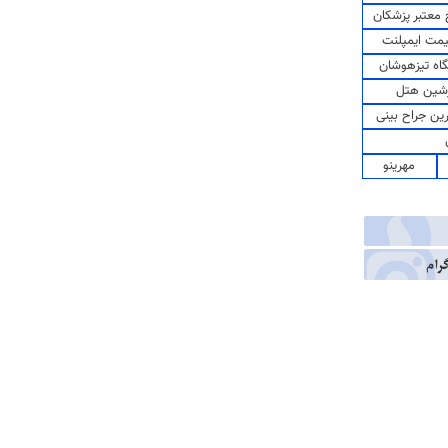
معتبر پزشکان
مت ایمپلنت
اه تیزهوشان
شین هتل
رین جراح بینی
مهرینو