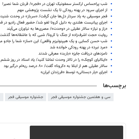
شب پراحساس ارکستر سمفونیک تهران در «فجر»/ قربان شما نصیر!
از اجرای سرود در پهنه رودکی تا یک نشست پژوهشی مهم
فجر موسیقی به یاد سردار دل‌ها جان گرفت/ «سرباز» در وحدت شنید
اجرای پیانیست هلندی به دلیل کرونا لغو شد/ حضور فعال رادیو در فج
«راز و نیاز» سالار عقیلی در «وحدت»/ مصری‌ها به نیاوران می‌آیند
روایت حجت اشرف‌زاده از جنگ با کرونا/ شبی که با عاشقانه‌ها گذشت
شب حسن کسایی و یک هیپنوتیزم واقعی/ این «ساز» شما را جادو می‌
«مرد نبرد» در پهنه رودکی خوانده شد
نامزدهای دریافت جایزه «باربد» معرفی شدند
«ایتالیای کوچک» را در تالار وحدت تماشا کنید/ یاد استاد در روز ششم
سالار عقیلی هم از ابتلا به «کرونا» گفت/ ۸۰ درصد ریه‌ام درگیر بود
اجرای «یار دبستانی» توسط «فرزندان ایران»
برچسب‌ها
سی و هفتمین جشنواره موسیقی فجر
جشنواره موسیقی فجر
م