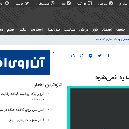
تلگرام
سروش
آی گپ
بله
اینستاگرام
توییتر
روبی
جامعه
اقتصاد
بازار
ورزش
سیاست
بین‌الملل
استان‌ها
عکس
فیلم
مج
یقی و هنرهای تجسمی
دید نمی‌شود
تازه‌ترین اخبار
انرژی پاک چگونه قواعد رقابت 
می‌دهد؟
آتش‌بس روی کاغذ؛ جنگ در می
قیام سبز پرچم‌های سرخ