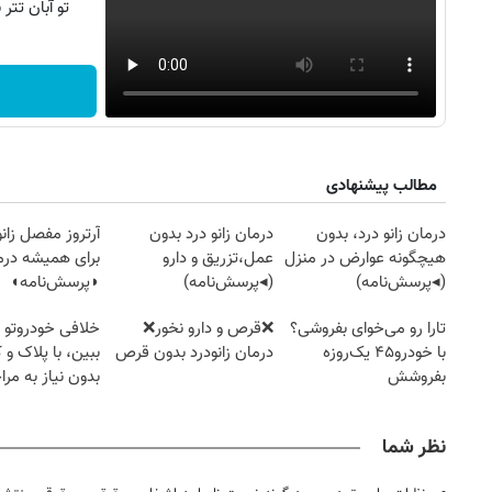
تو آبان تت
مطالب پیشنهادی
درمان زانو درد، بدون
درمان زانو درد بدون
آرتروز مفصل زانو
هیچگونه عوارض در منزل
عمل،تزریق و دارو
برای همیشه درم
(◂پرسش‌نامه)
(◂پرسش‌نامه)
◗پرسش‌نامه◖
تارا رو می‌خوای بفروشی؟
❌قرص‌ و دارو نخور❌
خلافی خودروتو ا
با خودرو۴۵ یک‌روزه
درمان زانودرد بدون قرص
ببین، با پلاک و 
بفروشش
بدون نیاز به مرا
حضوری
نظر شما