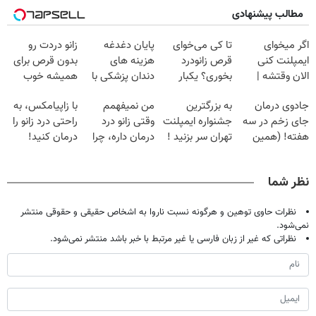
مطالب پیشنهادی
اگر میخوای
تا کی می‌خوای
پایان دغدغه
زانو دردت رو
ایمپلنت کنی
قرص زانودرد
هزینه های
بدون قرص برای
الان وقتشه |
بخوری؟ یکبار
دندان پزشکی با
همیشه خوب
فقط با ۲۵
اصولی درمانش
پک سفید کننده
کن! (قدم اول،
جادوی درمان
به بزرگترین
من نمیفهمم
با زاپیامکس، به
میلیون تومان!!!
کن
خانگی
پرسش‌نامه)
جای زخم در سه
جشنواره ایمپلنت
وقتی زانو درد
راحتی درد زانو را
هفته! (همین
تهران سر بزنید !
درمان داره، چرا
درمان کنید!
حالا رایگان
| فقط ۲۵
دردش رو داری
صحبت کنید)
میلیون !
تحمل میکنی؟❗
نظر شما
نظرات حاوی توهین و هرگونه نسبت ناروا به اشخاص حقیقی و حقوقی منتشر
نمی‌شود.
نظراتی که غیر از زبان فارسی یا غیر مرتبط با خبر باشد منتشر نمی‌شود.