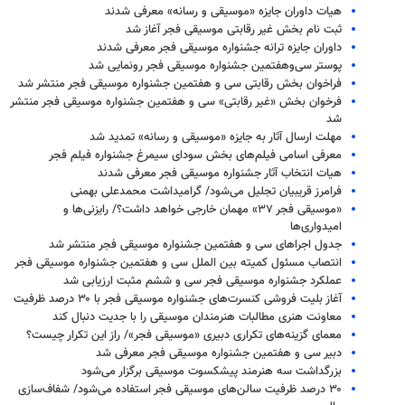
هیات داوران جایزه «موسیقی و رسانه» معرفی شدند
ثبت نام بخش غیر رقابتی موسیقی فجر آغاز شد
داوران جایزه ترانه جشنواره موسیقی فجر معرفی شدند
پوستر سی‌وهفتمین جشنواره موسیقی فجر رونمایی شد
فراخوان بخش رقابتی سی و هفتمین جشنواره موسیقی فجر منتشر شد
فرخوان بخش «غیر رقابتی» سی و هفتمین جشنواره موسیقی فجر منتشر
شد
مهلت ارسال آثار به جایزه «موسیقی و رسانه» تمدید شد
معرفی اسامی فیلم‌های بخش سودای سیمرغ جشنواره فیلم فجر
هیات انتخاب آثار جشنواره موسیقی فجر معرفی شدند
فرامرز قریبیان تجلیل می‌شود/ گرامیداشت محمدعلی بهمنی
«موسیقی فجر ۳۷» مهمان خارجی خواهد داشت؟/ رایزنی‌ها و
امیدواری‌ها
جدول اجراهای سی و هفتمین جشنواره موسیقی فجر منتشر شد
انتصاب مسئول کمیته بین الملل سی و هفتمین جشنواره موسیقی فجر
عملکرد جشنواره موسیقی فجر سی و ششم مثبت ارزیابی شد
آغاز بلیت فروشی کنسرت‌های جشنواره موسیقی فجر با ۳۰ درصد ظرفیت
معاونت هنری مطالبات هنرمندان موسیقی را با جدیت دنبال کند
معمای گزینه‌های تکراری دبیری «موسیقی فجر»/ راز این تکرار چیست؟
دبیر سی و هفتمین جشنواره موسیقی فجر معرفی شد
بزرگداشت سه هنرمند پیشکسوت موسیقی برگزار می‌شود
۳۰ درصد ظرفیت سالن‌های موسیقی فجر استفاده می‌شود/ شفاف‌سازی