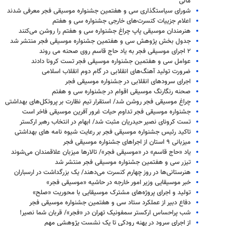
مالی
شورای سیاستگذاری سی و هفتمین جشنواره موسیقی فجر معرفی شدند
اعلام جزییات کنسرت‌های خارجی جشنواره سی و هفتم
هنرمندان موسیقی پاپ چراغ جشنواره سی و هفتم را روشن می‌کنند
جدول بخش پژوهش سی و هفتمین جشنواره موسیقی فجر منتشر شد
۲ اجرای موسیقی فجر به یاد حاج قاسم روی صحنه می روند
عوامل سی و هفتمین جشنواره موسیقی فجر تست کرونا دادند
ضرورت تولید آهنگ‌های انقلابی در گام دوم انقلاب اسلامی
اجرای سرودهای انقلابی در جشنواره موسیقی فجر
صحنه رنگارنگ موسیقی اقوام در جشنواره سی و هفتم
چراغ موسیقی فجر روشن شد/ استقرار تیم نظارت بر پروتکل‌های بهداشتی
جشنواره موسیقی فجر تداوم حیات غرور آفرین موسیقی فاخر است
تست کرونای نصیر حیدریان مثبت شد/ ابهام در انتخاب رهبر ارکستر
تاکید رئیس جشنواره موسیقی فجر بر رعایت شیوه نامه های بهداشتی
میزبانی ۹ استان از اجراهای جشنواره موسیقی فجر
یاد «حاج قاسم» در «موسیقی فجر»/ تالارها میزبان علاقمندان می‌شوند
تیزر سی و هفتمین جشنواره موسیقی فجر منتشر شد
هنرستانی‌ها در روز چهارم کنسرت می‌دهند/ یک بزرگداشت در ارسباران
خبر موسیقایی وزیر امور خارجه در حاشیه «موسیقی فجر»
تولید و اجرای پروژه‌های مشترک موسیقایی با محوریت «صلح»
دفاع دبیر از عملکرد ستاد سی و هفتمین جشنواره موسیقی فجر
شب پراحساس ارکستر سمفونیک تهران در «فجر»/ قربان شما نصیر!
از اجرای سرود در پهنه رودکی تا یک نشست پژوهشی مهم